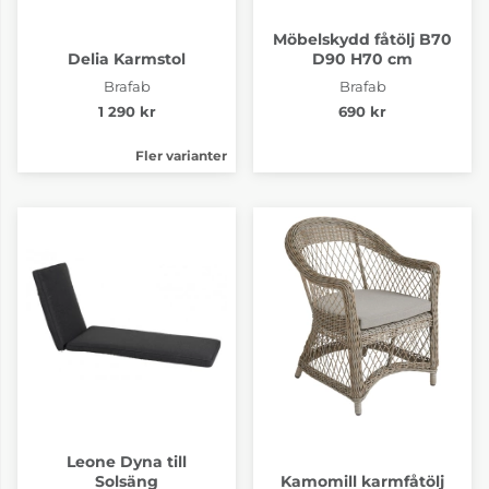
Möbelskydd fåtölj B70
Delia Karmstol
D90 H70 cm
Brafab
Brafab
1 290 kr
690 kr
Fler varianter
Leone Dyna till
Solsäng
Kamomill karmfåtölj