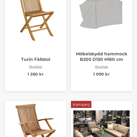
Möbelskydd hammock
Turin Fällstol
B205 D130 H160 cm
Brafab
Brafab
1 260 kr
1 090 kr
Kampanj