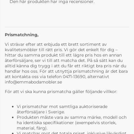
Den här produkten har inga recensioner.
Prismatchning,
Vi strävar efter att erbjuda ett brett sortiment av
kvalitetsmöbler till rätt pris. Vi gör det enkelt för dig –
hittar du samma produkt till ett lägre pris hos en annan
återförsäljare, ser vi till att matcha det. På så sätt kan du
alltid känna dig trygg i att du får ett riktigt bra pris när du
handlar hos oss. För att utnyttja prismatchning är det bara
att kontakta oss via telefon 0471-13690, alternativt
info@emmabodamobler.se
För att vi ska kunna prismatcha gäller följande villkor:
Vi prismatchar mot samtliga auktoriserade
återförsäljare i Sverige.
Produkten måste vara av samma märke, modell och
ha identiska specifikationer (exempelvis storlek,
material, färg).
Vi matchar mot det totala priset, inklusive likvärdigt