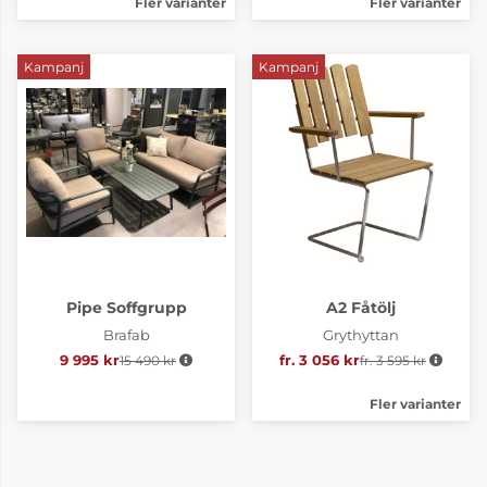
Fler varianter
Fler varianter
Kampanj
Kampanj
Pipe Soffgrupp
A2 Fåtölj
Brafab
Grythyttan
9 995 kr
15 490 kr
Ordinarie pris:
fr. 3 056 kr
fr. 3 595 kr
Ordinarie pris:
Fler varianter