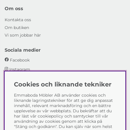
Om oss
Kontakta oss
Om butiken
Vi som jobbar här
Sociala medier
Facebook
Instagram
Cookies och liknande tekniker
Emmaboda Möbler AB
Emmaboda Möbler AB använder cookies och
I fyra generationer har vi hjälpt människor att möblera
liknande lagringstekniker för att ge dig anpassat
sina hem och uppfylla sina inredningsdrömmar med
innehåll, relevant marknadsföring och en bättre
möbeldesign av högsta kvalitet. Vi vill hjälpa just dig att
upplevelse av vår webbplats. Du bekräftar att du
skapa ditt drömhem - kontakta gärna oss och berätta
har läst vår cookiepolicy och samtycker till vår
hur vi kan hjälpa dig.
användning av cookies genom att klicka på
"Stäng och godkänn". Du kan själv när som helst
Telefon:
0471-13690