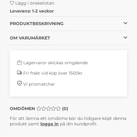
Lägg i önskelistan
Leverans:
1-2 veckor
PRODUKTBESKRIVNING
OM VARUMÄRKET
Lagervaror skickas omgående
Fri frakt vid köp över 1500kr
Vi prismatchar
OMDÖMEN
MEDELBETYG 0 AV 5 ANTAL BETYG 0
(
0
)
För att lämna ett omdöme bör du tidigare köpt denna
produkt samt
logga in
på din kundprofil.