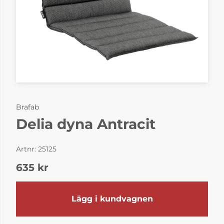
Brafab
Delia dyna Antracit
Artnr:
25125
635
kr
Lägg i kundvagnen