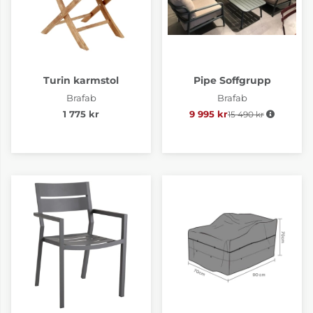
Turin karmstol
Pipe Soffgrupp
Brafab
Brafab
1 775 kr
9 995 kr
15 490 kr
Ordinarie pris: