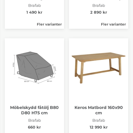
Brafab
Brafab
1 490 kr
2 890 kr
Fler varianter
Fler varianter
Möbelskydd fåtölj B80
Keros Matbord 160x90
D80 H75 cm
cm
Brafab
Brafab
660 kr
12 990 kr