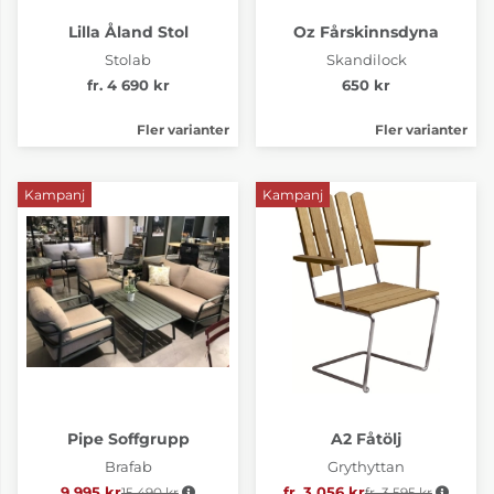
Lilla Åland Stol
Oz Fårskinnsdyna
Stolab
Skandilock
fr. 4 690 kr
650 kr
Fler varianter
Fler varianter
Kampanj
Kampanj
Pipe Soffgrupp
A2 Fåtölj
Brafab
Grythyttan
9 995 kr
15 490 kr
Ordinarie pris:
fr. 3 056 kr
fr. 3 595 kr
Ordinarie pris: