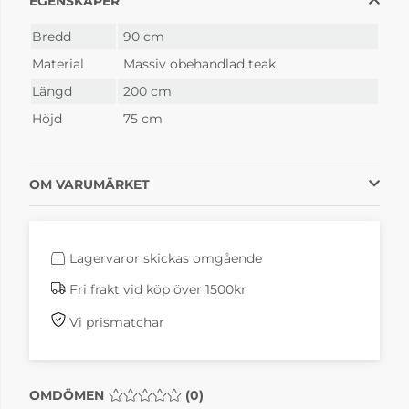
EGENSKAPER
Bredd
90 cm
Material
Massiv obehandlad teak
Längd
200 cm
Höjd
75 cm
OM VARUMÄRKET
Lagervaror skickas omgående
Fri frakt vid köp över 1500kr
Vi prismatchar
OMDÖMEN
MEDELBETYG 0 AV 5 ANTAL BETYG 0
(
0
)