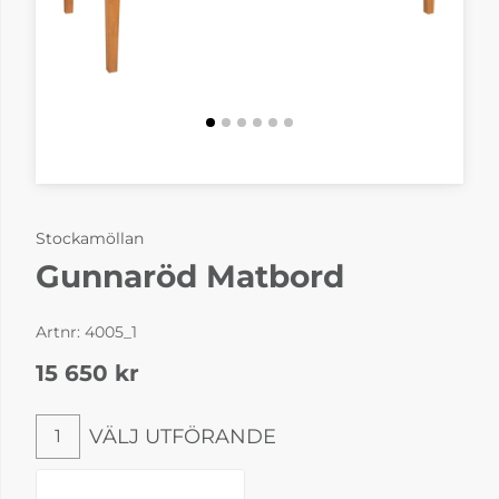
Stockamöllan
Gunnaröd Matbord
Artnr:
4005_1
15 650
kr
VÄLJ UTFÖRANDE
1
Välj utförande