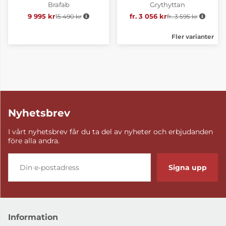
Brafab
Grythyttan
9 995 kr
15 490 kr
Ordinarie pris:
fr. 3 056 kr
fr. 3 595 kr
Ordinarie pris:
Fler varianter
Nyhetsbrev
I vårt nyhetsbrev får du ta del av nyheter och erbjudanden
före alla andra.
Signa upp
Information