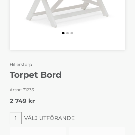
Hillerstorp
Torpet Bord
Artnr:
31233
2 749
kr
VÄLJ UTFÖRANDE
1
Välj utförande