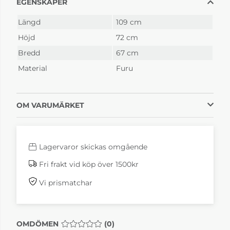
EGENSKAPER
Slutsåld
Slutsåld
Längd
109 cm
Höjd
72 cm
Bredd
67 cm
Material
Furu
OM VARUMÄRKET
Lagervaror skickas omgående
Fri frakt vid köp över 1500kr
Vi prismatchar
OMDÖMEN
MEDELBETYG 0 AV 5 ANTAL BETYG 0
(
0
)