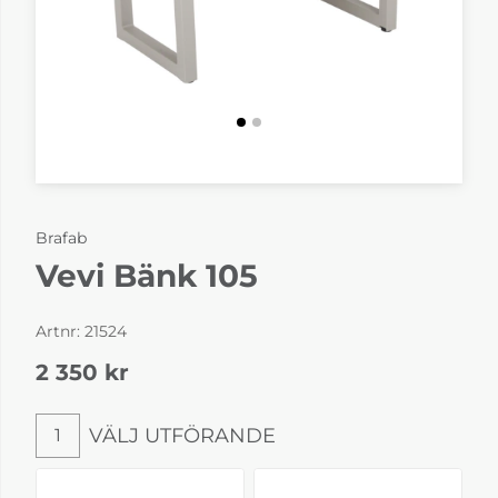
Brafab
Vevi Bänk 105
Artnr:
21524
2 350
kr
VÄLJ UTFÖRANDE
1
Välj utförande