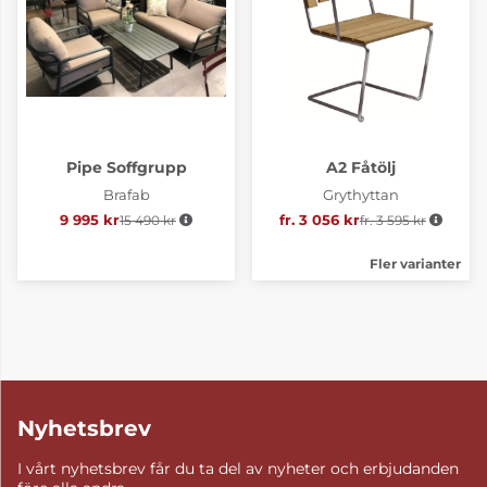
Pipe Soffgrupp
A2 Fåtölj
Brafab
Grythyttan
9 995 kr
15 490 kr
Ordinarie pris:
fr. 3 056 kr
fr. 3 595 kr
Ordinarie pris:
Fler varianter
Nyhetsbrev
I vårt nyhetsbrev får du ta del av nyheter och erbjudanden