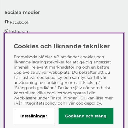
Sociala medier
Facebook
Instagram
Cookies och liknande tekniker
Emmaboda Möbler AB
Emmaboda Möbler AB använder cookies och
I fyra generationer har vi hjälpt människor att möblera
liknande lagringstekniker för att ge dig anpassat
sina hem och uppfylla sina inredningsdrömmar med
innehåll, relevant marknadsföring och en bättre
möbeldesign av högsta kvalitet. Vi vill hjälpa just dig att
upplevelse av vår webbplats. Du bekräftar att du
skapa ditt drömhem - kontakta gärna oss och berätta
har läst vår cookiepolicy och samtycker till vår
hur vi kan hjälpa dig.
användning av cookies genom att klicka på
"Stäng och godkänn". Du kan själv när som helst
Telefon:
0471-13690
kontrollera vilka cookies som sparas i din
E-post:
info@emmabodamobler.se
webbläsare under ”Inställningar”. Du kan läsa mer
i vår
Integritetspolicy
och i vår
cookiepolicy
.
Inställningar
Godkänn och stäng