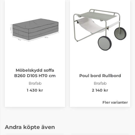
Möbelskydd soffa
B260 D105 H70 cm
Poul bord Rullbord
Brafab
Brafab
1 430 kr
2 140 kr
Fler varianter
Andra köpte även