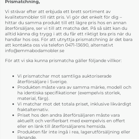
Prismatchning,
Vi strävar efter att erbjuda ett brett sortiment av
kvalitetsmöbler till rätt pris. Vi gör det enkelt för dig –
hittar du samma produkt till ett lägre pris hos en annan
återförsäljare, ser vi till att matcha det. På så sätt kan du
alltid känna dig trygg i att du får ett riktigt bra pris när du
handlar hos oss. För att utnyttja prismatchning är det bara
att kontakta oss via telefon 0471-13690, alternativt
info@emmabodamobler.se
För att vi ska kunna prismatcha gäller följande villkor:
Vi prismatchar mot samtliga auktoriserade
återförsäljare i Sverige.
Produkten måste vara av samma märke, modell och
ha identiska specifikationer (exempelvis storlek,
material, färg).
Vi matchar mot det totala priset, inklusive likvärdigt
fraktalternativ.
Priset hos den andra återförsäljaren måste vara
aktuellt och verifierbart med exempelvis en offert
eller en länk till återförsäljarens hemsida.
Produkten får inte ingå i rea, lagerutförsäljning eller
liknande.