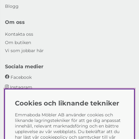
Blogg
Om oss
Kontakta oss
Om butiken
Vi som jobbar här
Sociala medier
Facebook
Instagram
Cookies och liknande tekniker
Emmaboda Möbler AB
Emmaboda Möbler AB använder cookies och
I fyra generationer har vi hjälpt människor att möblera
liknande lagringstekniker för att ge dig anpassat
sina hem och uppfylla sina inredningsdrömmar med
innehåll, relevant marknadsföring och en bättre
möbeldesign av högsta kvalitet. Vi vill hjälpa just dig att
upplevelse av vår webbplats. Du bekräftar att du
skapa ditt drömhem - kontakta gärna oss och berätta
har läst vår cookiepolicy och samtycker till vår