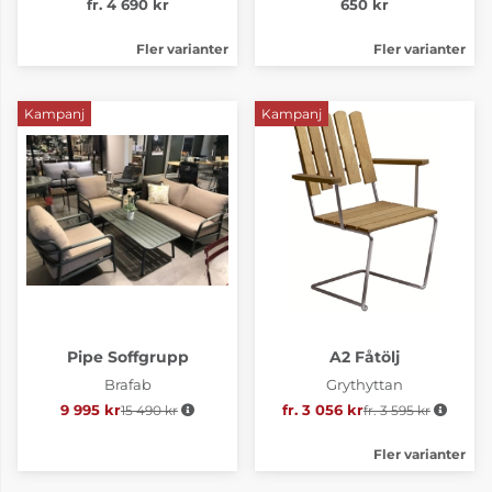
fr. 4 690 kr
650 kr
Fler varianter
Fler varianter
Kampanj
Kampanj
Pipe Soffgrupp
A2 Fåtölj
Brafab
Grythyttan
9 995 kr
15 490 kr
Ordinarie pris:
fr. 3 056 kr
fr. 3 595 kr
Ordinarie pris:
Fler varianter