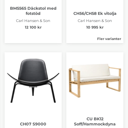
BM5565 Däckstol med
fotstöd
CH56/CH58 Ek vitolja
Carl Hansen & Son
Carl Hansen & Son
12 100 kr
10 995 kr
Fler varianter
CU BK12
CH07 S9000
Soff/Hammockdyna