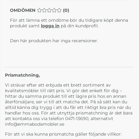
OMDÖMEN
MEDELBETYG 0 AV 5 ANTAL BETYG 0
(
0
)
För att lämna ett omdöme bör du tidigare köpt denna
produkt samt
logga in
på din kundprofil.
Den här produkten har inga recensioner.
Prismatchning,
Vi strävar efter att erbjuda ett brett sortiment av
kvalitetsmöbler till rätt pris. Vi gör det enkelt för dig –
hittar du samma produkt till ett lägre pris hos en annan
återförsäljare, ser vi till att matcha det. På så sätt kan du
alltid känna dig trygg i att du får ett riktigt bra pris när du
handlar hos oss. För att utnyttja prismatchning är det bara
att kontakta oss via telefon 0471-13690, alternativt
info@emmabodamobler.se
För att vi ska kunna prismatcha gäller följande villkor: