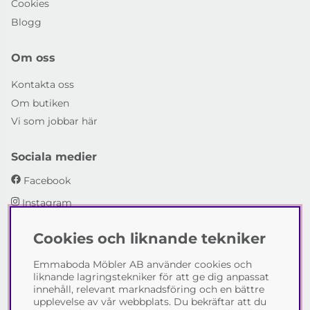
Cookies
Blogg
Om oss
Kontakta oss
Om butiken
Vi som jobbar här
Sociala medier
Facebook
Instagram
Cookies och liknande tekniker
Emmaboda Möbler AB
Emmaboda Möbler AB använder cookies och
I fyra generationer har vi hjälpt människor att möblera
liknande lagringstekniker för att ge dig anpassat
sina hem och uppfylla sina inredningsdrömmar med
innehåll, relevant marknadsföring och en bättre
möbeldesign av högsta kvalitet. Vi vill hjälpa just dig att
upplevelse av vår webbplats. Du bekräftar att du
skapa ditt drömhem - kontakta gärna oss och berätta