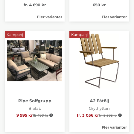
fr. 4 690 kr
650 kr
Fler varianter
Fler varianter
Kampanj
Kampanj
Pipe Soffgrupp
A2 Fåtölj
Brafab
Grythyttan
9 995 kr
15 490 kr
Ordinarie pris:
fr. 3 056 kr
fr. 3 595 kr
Ordinarie pris:
Fler varianter