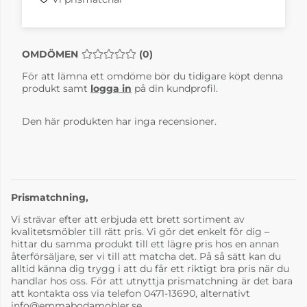
OMDÖMEN
MEDELBETYG 0 AV 5 ANTAL BETYG 0
(
0
)
För att lämna ett omdöme bör du tidigare köpt denna
produkt samt
logga in
på din kundprofil.
Den här produkten har inga recensioner.
Prismatchning,
Vi strävar efter att erbjuda ett brett sortiment av
kvalitetsmöbler till rätt pris. Vi gör det enkelt för dig –
hittar du samma produkt till ett lägre pris hos en annan
återförsäljare, ser vi till att matcha det. På så sätt kan du
alltid känna dig trygg i att du får ett riktigt bra pris när du
handlar hos oss. För att utnyttja prismatchning är det bara
att kontakta oss via telefon 0471-13690, alternativt
info@emmabodamobler.se