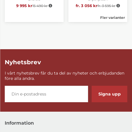
9 995 kr
15 490 kr
Ordinarie pris:
fr. 3 056 kr
fr. 3 595 kr
Ordinarie pris:
Fler varianter
Nyhetsbrev
I vårt nyhetsbrev får du ta del av nyheter och erbjudanden
före alla andra.
Signa upp
Information