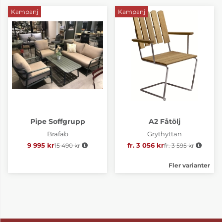
Kampanj
Kampanj
Pipe Soffgrupp
A2 Fåtölj
Brafab
Grythyttan
9 995 kr
15 490 kr
Ordinarie pris:
fr. 3 056 kr
fr. 3 595 kr
Ordinarie pris:
Fler varianter