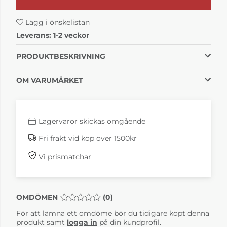
Lägg i önskelistan
Leverans:
1-2 veckor
PRODUKTBESKRIVNING
OM VARUMÄRKET
Lagervaror skickas omgående
Fri frakt vid köp över 1500kr
Vi prismatchar
OMDÖMEN
MEDELBETYG 0 AV 5 ANTAL BETYG 0
(
0
)
För att lämna ett omdöme bör du tidigare köpt denna
produkt samt
logga in
på din kundprofil.