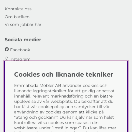
Kontakta oss
Om butiken
Vi som jobbar här
Sociala medier
Facebook
Instagram
Cookies och liknande tekniker
Emmaboda Möbler AB
Emmaboda Möbler AB använder cookies och
I fyra generationer har vi hjälpt människor att möblera
liknande lagringstekniker för att ge dig anpassat
sina hem och uppfylla sina inredningsdrömmar med
innehåll, relevant marknadsföring och en bättre
möbeldesign av högsta kvalitet. Vi vill hjälpa just dig att
upplevelse av vår webbplats. Du bekräftar att du
skapa ditt drömhem - kontakta gärna oss och berätta
har läst vår cookiepolicy och samtycker till vår
hur vi kan hjälpa dig.
användning av cookies genom att klicka på
"Stäng och godkänn". Du kan själv när som helst
Telefon:
0471-13690
kontrollera vilka cookies som sparas i din
E-post:
info@emmabodamobler.se
webbläsare under ”Inställningar”. Du kan läsa mer