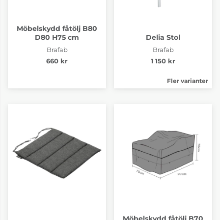
Möbelskydd fåtölj B80
D80 H75 cm
Delia Stol
Brafab
Brafab
660 kr
1 150 kr
Fler varianter
Möbelskydd fåtölj B70