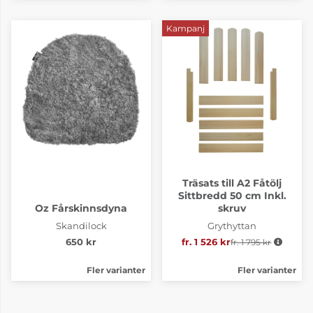
Kampanj
Träsats till A2 Fåtölj
Sittbredd 50 cm Inkl.
Oz Fårskinnsdyna
skruv
Skandilock
Grythyttan
650 kr
fr. 1 526 kr
fr. 1 795 kr
Ordinarie pris:
Fler varianter
Fler varianter