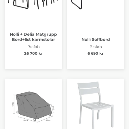
Nolli + Delia Matgrupp
Bord+6st karmstolar
Nolli Soffbord
Brafab
Brafab
26 700 kr
6 690 kr