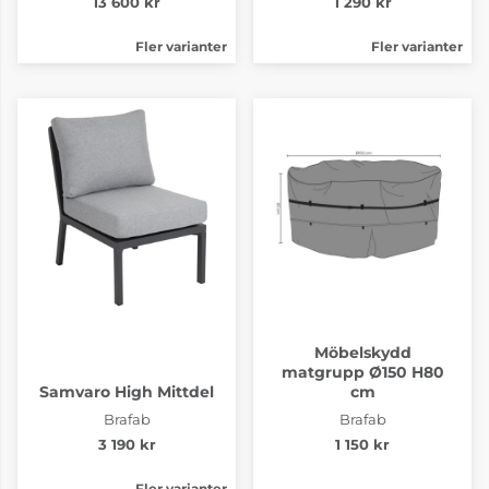
13 600 kr
1 290 kr
Fler varianter
Fler varianter
Möbelskydd
matgrupp Ø150 H80
Samvaro High Mittdel
cm
Brafab
Brafab
3 190 kr
1 150 kr
Fler varianter