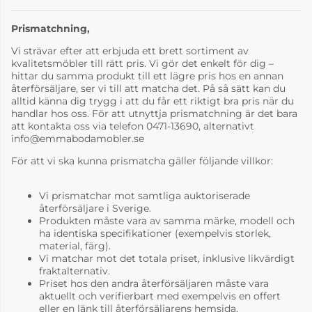
Prismatchning,
Vi strävar efter att erbjuda ett brett sortiment av
kvalitetsmöbler till rätt pris. Vi gör det enkelt för dig –
hittar du samma produkt till ett lägre pris hos en annan
återförsäljare, ser vi till att matcha det. På så sätt kan du
alltid känna dig trygg i att du får ett riktigt bra pris när du
handlar hos oss. För att utnyttja prismatchning är det bara
att kontakta oss via telefon 0471-13690, alternativt
info@emmabodamobler.se
För att vi ska kunna prismatcha gäller följande villkor:
Vi prismatchar mot samtliga auktoriserade
återförsäljare i Sverige.
Produkten måste vara av samma märke, modell och
ha identiska specifikationer (exempelvis storlek,
material, färg).
Vi matchar mot det totala priset, inklusive likvärdigt
fraktalternativ.
Priset hos den andra återförsäljaren måste vara
aktuellt och verifierbart med exempelvis en offert
eller en länk till återförsäljarens hemsida.