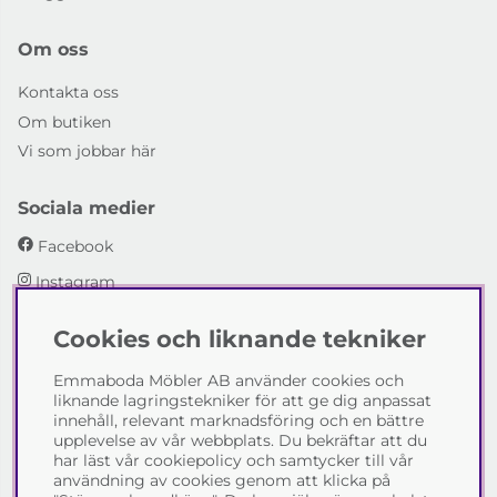
Om oss
Kontakta oss
Om butiken
Vi som jobbar här
Sociala medier
Facebook
Instagram
Cookies och liknande tekniker
Emmaboda Möbler AB
Emmaboda Möbler AB använder cookies och
I fyra generationer har vi hjälpt människor att möblera
liknande lagringstekniker för att ge dig anpassat
sina hem och uppfylla sina inredningsdrömmar med
innehåll, relevant marknadsföring och en bättre
möbeldesign av högsta kvalitet. Vi vill hjälpa just dig att
upplevelse av vår webbplats. Du bekräftar att du
skapa ditt drömhem - kontakta gärna oss och berätta
har läst vår cookiepolicy och samtycker till vår
hur vi kan hjälpa dig.
användning av cookies genom att klicka på