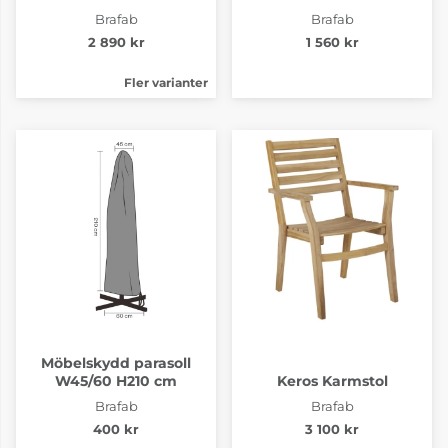
Brafab
Brafab
2 890 kr
1 560 kr
Fler varianter
Möbelskydd parasoll
W45/60 H210 cm
Keros Karmstol
Brafab
Brafab
400 kr
3 100 kr