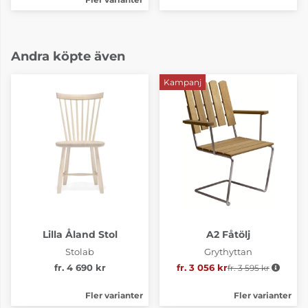
Andra köpte även
Kampanj
Lilla Åland Stol
A2 Fåtölj
Stolab
Grythyttan
fr. 4 690 kr
fr. 3 056 kr
fr. 3 595 kr
Ordinarie pris:
Fler varianter
Fler varianter