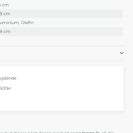
4 cm
99 cm
uminium, Olefin
99 cm
mgående
1500kr
AV 5 ANTAL BETYG 0