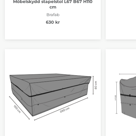
Möbelskydd stapelstol L67 B67 H110
cm
Brafab
630 kr