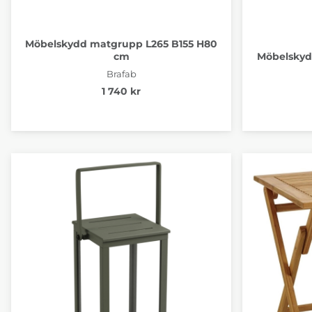
Möbelskydd matgrupp L265 B155 H80
cm
Möbelsky
Brafab
1 740 kr