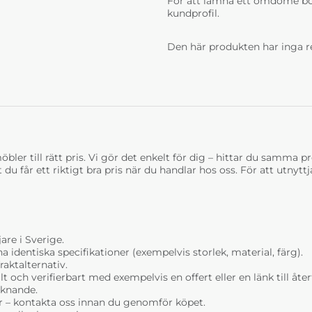
För att lämna ett omdöme bö
kundprofil.
Den här produkten har inga r
bler till rätt pris. Vi gör det enkelt för dig – hittar du samma prod
t du får ett riktigt bra pris när du handlar hos oss. För att utnyt
are i Sverige.
dentiska specifikationer (exempelvis storlek, material, färg).
raktalternativ.
t och verifierbart med exempelvis en offert eller en länk till åt
liknande.
r – kontakta oss innan du genomför köpet.