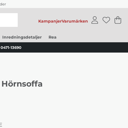
der
Kampanjer
Varumärken
V
An
.
Inredningsdetaljer
Rea
0471-13690
 Hörnsoffa
E