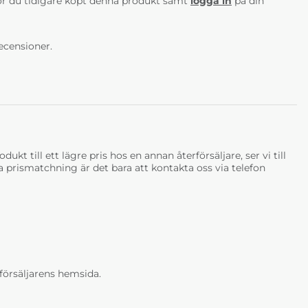
r du tidigare köpt denna produkt samt
logga in
på din
ecensioner.
ukt till ett lägre pris hos en annan återförsäljare, ser vi till
tja prismatchning är det bara att kontakta oss via telefon
erförsäljarens hemsida.