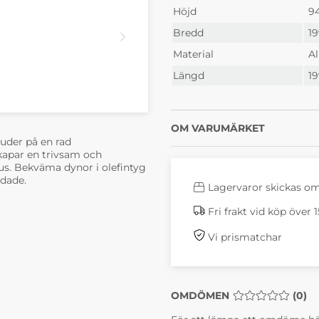
Höjd
9
Bredd
1
Material
Al
Längd
1
OM VARUMÄRKET
uder på en rad
apar en trivsam och
kus. Bekväma dynor i olefintyg
dade.
Lagervaror skickas o
Fri frakt vid köp över 
Vi prismatchar
OMDÖMEN
MEDELBETYG 0 
(
0
)