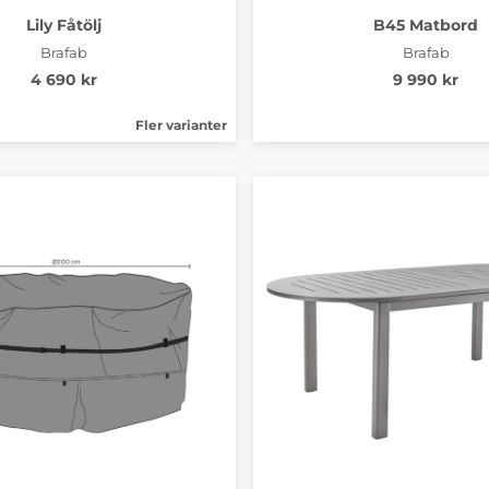
Lily Fåtölj
B45 Matbord
Brafab
Brafab
4 690 kr
9 990 kr
Fler varianter