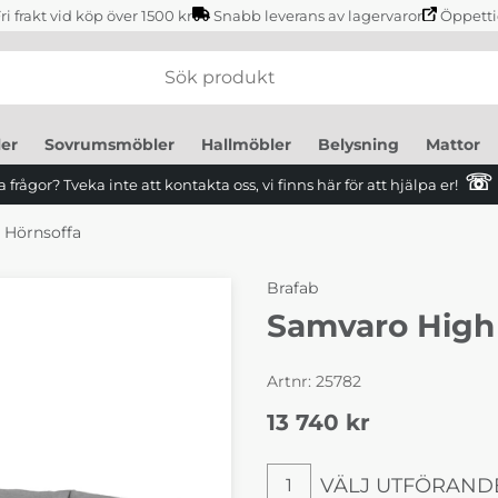
ri frakt vid köp över 1500 kr
Snabb leverans av lagervaror
Öppetti
er
Sovrumsmöbler
Hallmöbler
Belysning
Mattor
☏
 frågor? Tveka inte att kontakta oss, vi finns här för att hjälpa er!
 Hörnsoffa
Brafab
Samvaro High
Artnr:
25782
13 740
kr
VÄLJ UTFÖRAND
1
Välj utförande