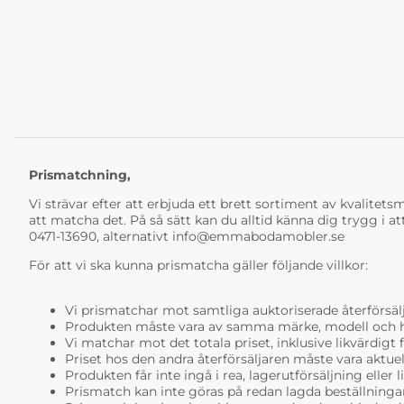
Prismatchning,
Vi strävar efter att erbjuda ett brett sortiment av kvalitetsmö
att matcha det. På så sätt kan du alltid känna dig trygg i at
0471-13690, alternativt
info@emmabodamobler.se
För att vi ska kunna prismatcha gäller följande villkor:
Vi prismatchar mot samtliga auktoriserade återförsälj
Produkten måste vara av samma märke, modell och ha i
Vi matchar mot det totala priset, inklusive likvärdigt f
Priset hos den andra återförsäljaren måste vara aktuell
Produkten får inte ingå i rea, lagerutförsäljning eller 
Prismatch kan inte göras på redan lagda beställninga