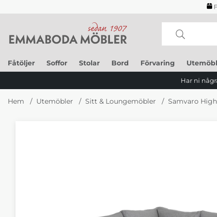
F
Fåtöljer
Soffor
Stolar
Bord
Förvaring
Utemöbl
Har ni några
Hem
Utemöbler
Sitt & Loungemöbler
Samvaro High
Produktbilder