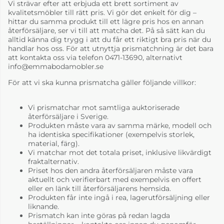
Vi strävar efter att erbjuda ett brett sortiment av
kvalitetsmöbler till rätt pris. Vi gör det enkelt för dig –
hittar du samma produkt till ett lägre pris hos en annan
återförsäljare, ser vi till att matcha det. På så sätt kan du
alltid känna dig trygg i att du får ett riktigt bra pris när du
handlar hos oss. För att utnyttja prismatchning är det bara
att kontakta oss via telefon 0471-13690, alternativt
info@emmabodamobler.se
För att vi ska kunna prismatcha gäller följande villkor:
Vi prismatchar mot samtliga auktoriserade
återförsäljare i Sverige.
Produkten måste vara av samma märke, modell och
ha identiska specifikationer (exempelvis storlek,
material, färg).
Vi matchar mot det totala priset, inklusive likvärdigt
fraktalternativ.
Priset hos den andra återförsäljaren måste vara
aktuellt och verifierbart med exempelvis en offert
eller en länk till återförsäljarens hemsida.
Produkten får inte ingå i rea, lagerutförsäljning eller
liknande.
Prismatch kan inte göras på redan lagda