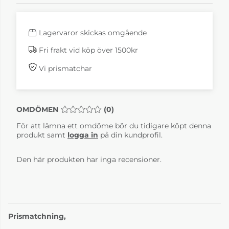
Lagervaror skickas omgående
Fri frakt vid köp över 1500kr
Vi prismatchar
OMDÖMEN
MEDELBETYG 0 AV 5 ANTAL BETYG 0
(
0
)
För att lämna ett omdöme bör du tidigare köpt denna
produkt samt
logga in
på din kundprofil.
Den här produkten har inga recensioner.
Prismatchning,