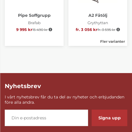
Pipe Soffgrupp
A2 Fåtölj
Brafab
Grythyttan
9 995 kr
15 490 kr
Ordinarie pris:
fr. 3 056 kr
fr. 3 595 kr
Ordinarie pris:
Fler varianter
Nyhetsbrev
I vårt nyhetsbrev får du ta del av nyheter och erbjudanden
före alla andra.
Signa upp