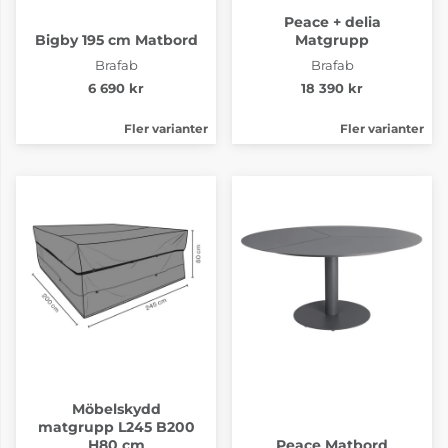
Peace + delia
Bigby 195 cm Matbord
Matgrupp
Brafab
Brafab
6 690 kr
18 390 kr
Fler varianter
Fler varianter
Möbelskydd
matgrupp L245 B200
H80 cm
Peace Matbord