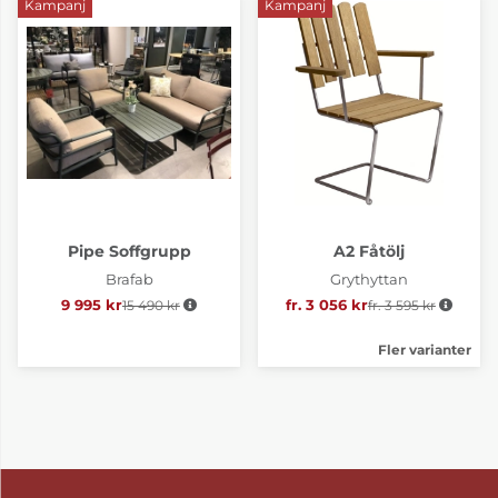
Kampanj
Kampanj
Pipe Soffgrupp
A2 Fåtölj
Brafab
Grythyttan
9 995 kr
15 490 kr
Ordinarie pris:
fr. 3 056 kr
fr. 3 595 kr
Ordinarie pris:
Fler varianter