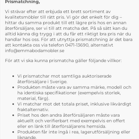
Prismatchning,
Vi strävar efter att erbjuda ett brett sortiment av
kvalitetsmöbler till rätt pris. Vi gör det enkelt för dig –
hittar du samma produkt till ett lägre pris hos en annan
återförsäljare, ser vi till att matcha det. På så sätt kan du
alltid känna dig trygg i att du får ett riktigt bra pris när du
handlar hos oss. För att utnyttja prismatchning är det bara
att kontakta oss via telefon 0471-13690, alternativt
info@emmabodamobler.se
För att vi ska kunna prismatcha gäller följande villkor:
Vi prismatchar mot samtliga auktoriserade
återförsäljare i Sverige.
Produkten måste vara av samma märke, modell och
ha identiska specifikationer (exempelvis storlek,
material, färg).
Vi matchar mot det totala priset, inklusive likvärdigt
fraktalternativ.
Priset hos den andra återförsäljaren måste vara
aktuellt och verifierbart med exempelvis en offert
eller en länk till återförsäljarens hemsida.
Produkten får inte ingå i rea, lagerutförsäljning eller
liknande.