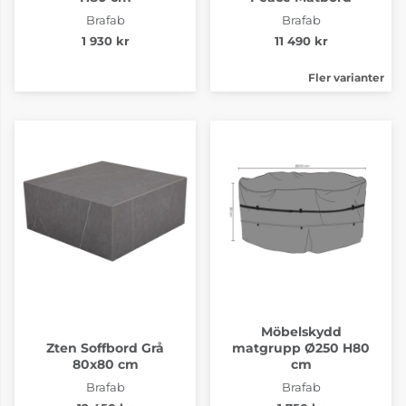
Brafab
Brafab
1 930 kr
11 490 kr
Fler varianter
Möbelskydd
Zten Soffbord Grå
matgrupp Ø250 H80
80x80 cm
cm
Brafab
Brafab