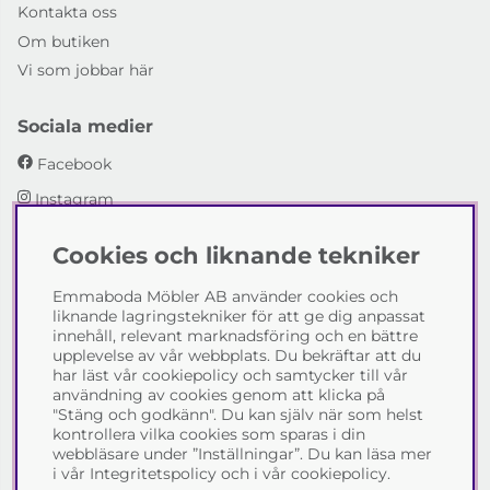
Kontakta oss
Om butiken
Vi som jobbar här
Sociala medier
Facebook
Instagram
Cookies och liknande tekniker
Emmaboda Möbler AB
Emmaboda Möbler AB använder cookies och
I fyra generationer har vi hjälpt människor att möblera
liknande lagringstekniker för att ge dig anpassat
sina hem och uppfylla sina inredningsdrömmar med
innehåll, relevant marknadsföring och en bättre
möbeldesign av högsta kvalitet. Vi vill hjälpa just dig att
upplevelse av vår webbplats. Du bekräftar att du
skapa ditt drömhem - kontakta gärna oss och berätta
har läst vår cookiepolicy och samtycker till vår
hur vi kan hjälpa dig.
användning av cookies genom att klicka på
"Stäng och godkänn". Du kan själv när som helst
Telefon:
0471-13690
kontrollera vilka cookies som sparas i din
E-post:
info@emmabodamobler.se
webbläsare under ”Inställningar”. Du kan läsa mer
i vår
Integritetspolicy
och i vår
cookiepolicy
.