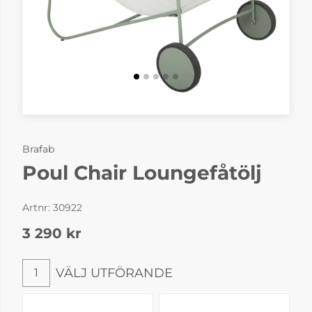
Brafab
Poul Chair Loungefåtölj
Artnr:
30922
3 290
kr
VÄLJ UTFÖRANDE
1
Välj utförande