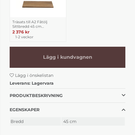
Träsats till A2 Fåtölj
Sittbredd 45 cm
Obehandlad teak
2 376 kr
1-2 veckor
Lägg i kundvagnen
Lägg i önskelistan
Leverans:
Lagervara
PRODUKTBESKRIVNING
EGENSKAPER
Bredd
45 cm