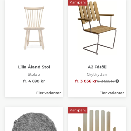
Kampanj
Lilla Åland Stol
A2 Fåtölj
Stolab
Grythyttan
fr. 4 690 kr
fr. 3 056 kr
fr. 3 595 kr
Ordinarie pris:
Fler varianter
Fler varianter
Kampanj