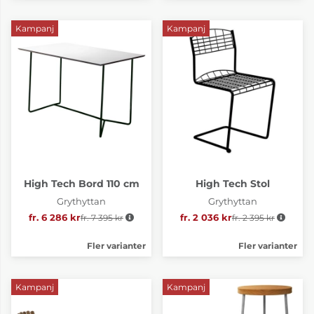
Kampanj
Kampanj
High Tech Bord 110 cm
High Tech Stol
Grythyttan
Grythyttan
fr. 6 286 kr
fr. 7 395 kr
Ordinarie pris:
fr. 2 036 kr
fr. 2 395 kr
Ordinarie pris:
Fler varianter
Fler varianter
Kampanj
Kampanj