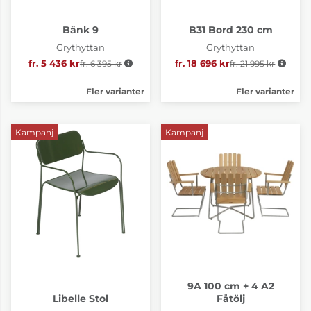
Bänk 9
B31 Bord 230 cm
Grythyttan
Grythyttan
fr. 5 436 kr
fr. 6 395 kr
Ordinarie pris:
fr. 18 696 kr
fr. 21 995 kr
Ordinarie pris:
Fler varianter
Fler varianter
Kampanj
Kampanj
9A 100 cm + 4 A2
Libelle Stol
Fåtölj