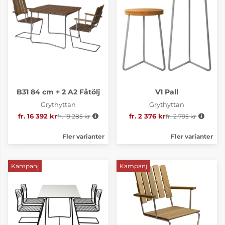
B31 84 cm + 2 A2 Fåtölj
V1 Pall
Grythyttan
Grythyttan
fr. 16 392 kr
fr. 19 285 kr
Ordinarie pris:
fr. 2 376 kr
fr. 2 795 kr
Ordinarie pris:
Fler varianter
Fler varianter
Kampanj
Kampanj