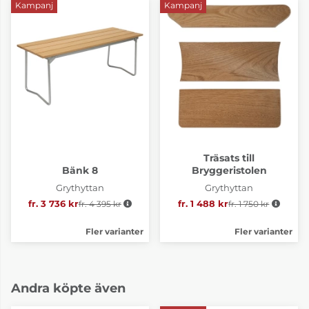
Kampanj
Kampanj
Träsats till
Bänk 8
Bryggeristolen
Grythyttan
Grythyttan
fr. 3 736 kr
fr. 4 395 kr
Ordinarie pris:
fr. 1 488 kr
fr. 1 750 kr
Ordinarie pris:
Fler varianter
Fler varianter
Andra köpte även