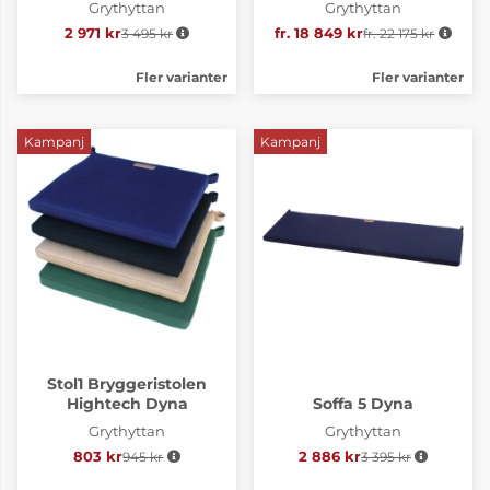
Grythyttan
Grythyttan
2 971 kr
3 495 kr
Ordinarie pris:
fr. 18 849 kr
Ordinarie pris:
fr. 22 175 kr
Fler varianter
Fler varianter
Kampanj
Kampanj
Stol1 Bryggeristolen
Hightech Dyna
Soffa 5 Dyna
Grythyttan
Grythyttan
803 kr
945 kr
Ordinarie pris:
2 886 kr
3 395 kr
Ordinarie pris: