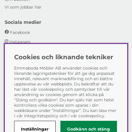
Vi som jobbar här
Sociala medier
Facebook
Instagram
Cookies och liknande tekniker
Emmaboda Möbler AB
Emmaboda Möbler AB använder cookies och
I fyra generationer har vi hjälpt människor att möblera
liknande lagringstekniker för att ge dig anpassat
sina hem och uppfylla sina inredningsdrömmar med
innehåll, relevant marknadsföring och en bättre
möbeldesign av högsta kvalitet. Vi vill hjälpa just dig att
upplevelse av vår webbplats. Du bekräftar att du
skapa ditt drömhem - kontakta gärna oss och berätta
har läst vår cookiepolicy och samtycker till vår
hur vi kan hjälpa dig.
användning av cookies genom att klicka på
"Stäng och godkänn". Du kan själv när som helst
Telefon:
0471-13690
kontrollera vilka cookies som sparas i din
E-post:
info@emmabodamobler.se
webbläsare under ”Inställningar”. Du kan läsa mer
i vår
Integritetspolicy
och i vår
cookiepolicy
.
Inställningar
Godkänn och stäng