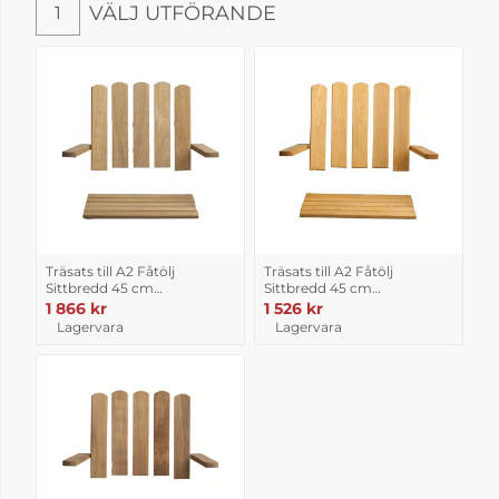
VÄLJ UTFÖRANDE
1
Välj utförande
Träsats till A2 Fåtölj
Träsats till A2 Fåtölj
Sittbredd 45 cm
Sittbredd 45 cm
Obehandlad ek
Obehandlad furu
1 866 kr
1 526 kr
Lagervara
Lagervara