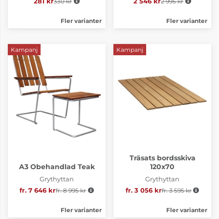
281 kr
330 kr
Ordinarie pris:
2 546 kr
2 995 kr
Ordinarie pris:
Fler varianter
Fler varianter
Kampanj
Kampanj
Träsats bordsskiva
A3 Obehandlad Teak
120x70
Grythyttan
Grythyttan
fr. 7 646 kr
fr. 8 995 kr
Ordinarie pris:
fr. 3 056 kr
fr. 3 595 kr
Ordinarie pris:
Fler varianter
Fler varianter