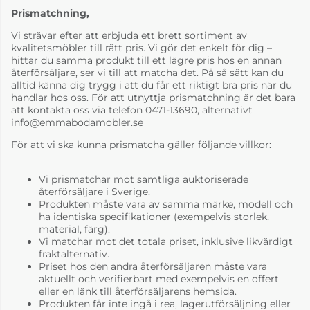
Prismatchning,
Vi strävar efter att erbjuda ett brett sortiment av
kvalitetsmöbler till rätt pris. Vi gör det enkelt för dig –
hittar du samma produkt till ett lägre pris hos en annan
återförsäljare, ser vi till att matcha det. På så sätt kan du
alltid känna dig trygg i att du får ett riktigt bra pris när du
handlar hos oss. För att utnyttja prismatchning är det bara
att kontakta oss via telefon 0471-13690, alternativt
info@emmabodamobler.se
För att vi ska kunna prismatcha gäller följande villkor:
Vi prismatchar mot samtliga auktoriserade
återförsäljare i Sverige.
Produkten måste vara av samma märke, modell och
ha identiska specifikationer (exempelvis storlek,
material, färg).
Vi matchar mot det totala priset, inklusive likvärdigt
fraktalternativ.
Priset hos den andra återförsäljaren måste vara
aktuellt och verifierbart med exempelvis en offert
eller en länk till återförsäljarens hemsida.
Produkten får inte ingå i rea, lagerutförsäljning eller