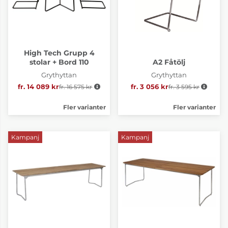
High Tech Grupp 4
stolar + Bord 110
A2 Fåtölj
Grythyttan
Grythyttan
fr. 14 089 kr
Ordinarie pris:
fr. 16 575 kr
fr. 3 056 kr
fr. 3 595 kr
Ordinarie pris:
Fler varianter
Fler varianter
Kampanj
Kampanj