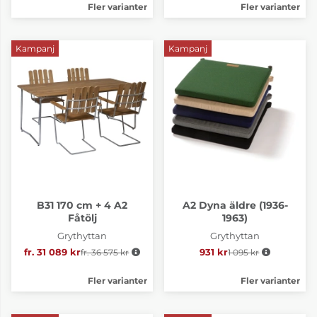
Fler varianter
Fler varianter
Kampanj
Kampanj
B31 170 cm + 4 A2
A2 Dyna äldre (1936-
Fåtölj
1963)
Grythyttan
Grythyttan
fr. 31 089 kr
fr. 36 575 kr
Ordinarie pris:
931 kr
1 095 kr
Ordinarie pris:
Fler varianter
Fler varianter