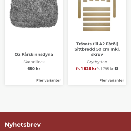
Träsats till A2 Fåtölj
Sittbredd 50 cm Inkl.
Oz Fårskinnsdyna
skruv
Skandilock
Grythyttan
650 kr
fr. 1 526 kr
fr. 1 795 kr
Ordinarie pris:
Fler varianter
Fler varianter
Nyhetsbrev