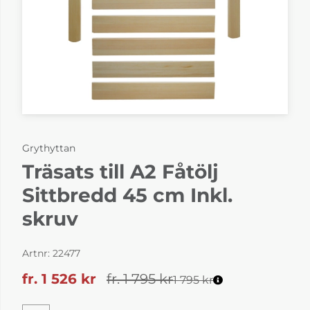
Grythyttan
Träsats till A2 Fåtölj
Sittbredd 45 cm Inkl.
skruv
Artnr:
22477
fr. 1 526
kr
fr. 1 795
kr
1 795 kr