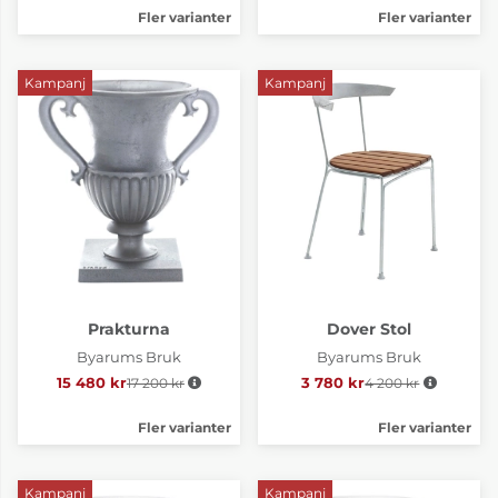
Fler varianter
Fler varianter
Kampanj
Kampanj
Prakturna
Dover Stol
Byarums Bruk
Byarums Bruk
15 480 kr
17 200 kr
Ordinarie pris:
3 780 kr
4 200 kr
Ordinarie pris:
Fler varianter
Fler varianter
Kampanj
Kampanj