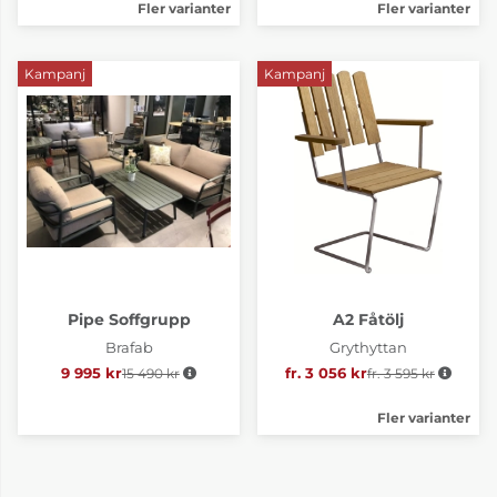
Fler varianter
Fler varianter
Kampanj
Kampanj
Pipe Soffgrupp
A2 Fåtölj
Brafab
Grythyttan
9 995 kr
15 490 kr
Ordinarie pris:
fr. 3 056 kr
fr. 3 595 kr
Ordinarie pris:
Fler varianter