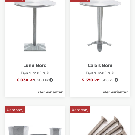
Lund Bord
Calais Bord
Byarums Bruk
Byarums Bruk
6 030 kr
6 700 kr
Ordinarie pris:
5 670 kr
6 300 kr
Ordinarie pris:
Fler varianter
Fler varianter
Kampanj
Kampanj