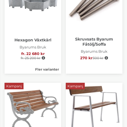
Skruvsats Byarum
Hexagon Växtkärl
Fåtölj/Soffa
Byarums Bruk
Byarums Bruk
fr. 22 680 kr
Ordinarie pris:
fr. 25 200 kr
270 kr
300 kr
Ordinarie pris:
Fler varianter
Kampanj
Kampanj