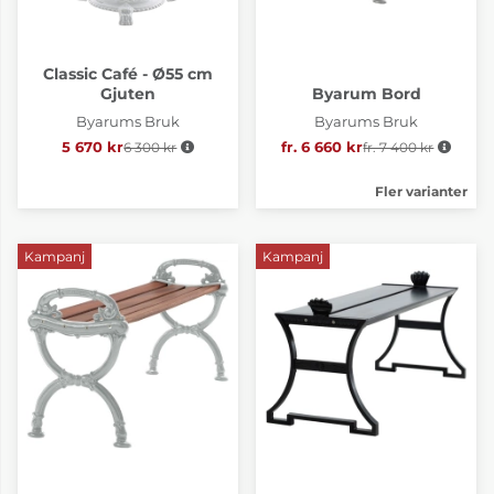
Classic Café - Ø55 cm
Gjuten
Byarum Bord
Byarums Bruk
Byarums Bruk
5 670 kr
6 300 kr
Ordinarie pris:
fr. 6 660 kr
fr. 7 400 kr
Ordinarie pris:
Fler varianter
Kampanj
Kampanj