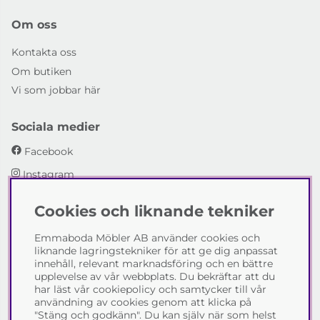
Om oss
Kontakta oss
Om butiken
Vi som jobbar här
Sociala medier
Facebook
Instagram
Cookies och liknande tekniker
Emmaboda Möbler AB
Emmaboda Möbler AB använder cookies och
I fyra generationer har vi hjälpt människor att möblera
liknande lagringstekniker för att ge dig anpassat
sina hem och uppfylla sina inredningsdrömmar med
innehåll, relevant marknadsföring och en bättre
möbeldesign av högsta kvalitet. Vi vill hjälpa just dig att
upplevelse av vår webbplats. Du bekräftar att du
skapa ditt drömhem - kontakta gärna oss och berätta
har läst vår cookiepolicy och samtycker till vår
hur vi kan hjälpa dig.
användning av cookies genom att klicka på
"Stäng och godkänn". Du kan själv när som helst