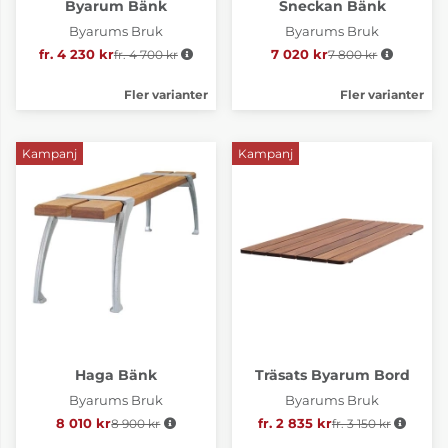
Byarum Bänk
Sneckan Bänk
Byarums Bruk
Byarums Bruk
fr. 4 230 kr
fr. 4 700 kr
Ordinarie pris:
7 020 kr
7 800 kr
Ordinarie pris:
Fler varianter
Fler varianter
Kampanj
Kampanj
Haga Bänk
Träsats Byarum Bord
Byarums Bruk
Byarums Bruk
8 010 kr
8 900 kr
Ordinarie pris:
fr. 2 835 kr
Ordinarie pris:
fr. 3 150 kr