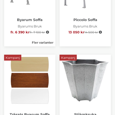
Byarum Soffa
Piccolo Soffa
Byarums Bruk
Byarums Bruk
fr. 6 390 kr
fr. 7 100 kr
Ordinarie pris:
13 050 kr
14 500 kr
Ordinarie pris:
Fler varianter
Kampanj
Kampanj
Träsats Byarum Soffa
Stjärnkruka