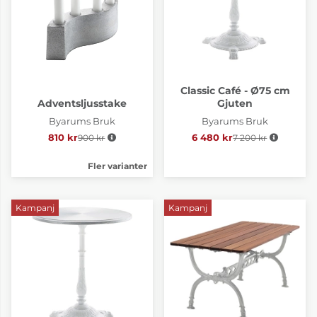
Classic Café - Ø75 cm
Adventsljusstake
Gjuten
Byarums Bruk
Byarums Bruk
810 kr
900 kr
Ordinarie pris:
6 480 kr
7 200 kr
Ordinarie pris:
Fler varianter
Kampanj
Kampanj