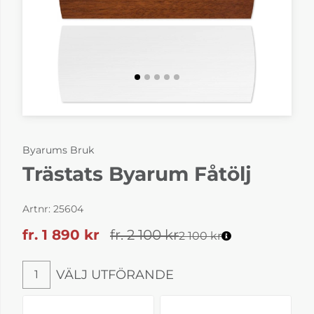
Byarums Bruk
Trästats Byarum Fåtölj
Artnr:
25604
fr. 1 890
kr
fr. 2 100
kr
2 100 kr
VÄLJ UTFÖRANDE
1
Välj utförande