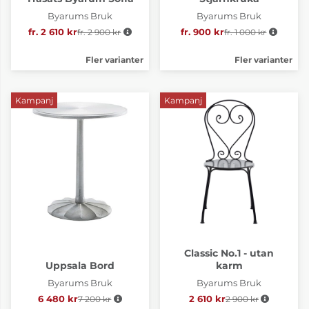
Byarums Bruk
Byarums Bruk
fr. 2 610 kr
fr. 2 900 kr
Ordinarie pris:
fr. 900 kr
fr. 1 000 kr
Ordinarie pris:
Fler varianter
Fler varianter
Kampanj
Kampanj
Classic No.1 - utan
Uppsala Bord
karm
Byarums Bruk
Byarums Bruk
6 480 kr
7 200 kr
Ordinarie pris:
2 610 kr
2 900 kr
Ordinarie pris: