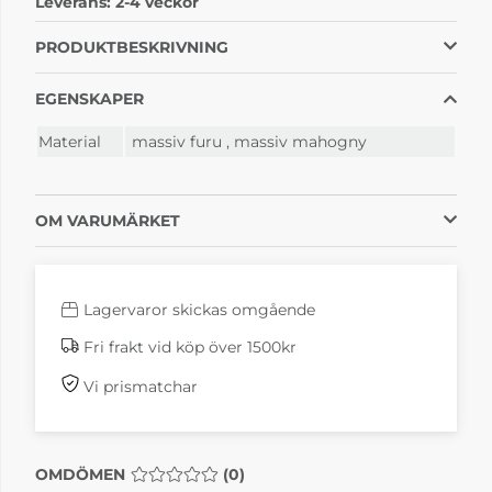
Leverans:
2-4 veckor
Träsats Oljad
Träsats Vitlackerad
Mahogny
Furu
4 410 kr
3 060 kr
PRODUKTBESKRIVNING
2-4 veckor
2-4 veckor
EGENSKAPER
Material
massiv furu
,
massiv mahogny
OM VARUMÄRKET
Lagervaror skickas omgående
Fri frakt vid köp över 1500kr
Vi prismatchar
OMDÖMEN
MEDELBETYG 0 AV 5 ANTAL BETYG 0
(
0
)