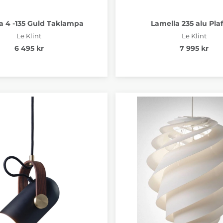
a 4 -135 Guld Taklampa
Lamella 235 alu Pla
Le Klint
Le Klint
6 495 kr
7 995 kr