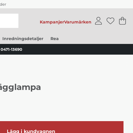
der
Kampanjer
Varumärken
V
An
.
Inredningsdetaljer
Rea
0471-13690
Vägglampa
Lägg i kundvagnen