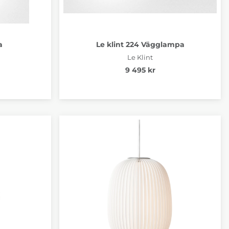
a
Le klint 224 Vägglampa
Le Klint
9 495 kr