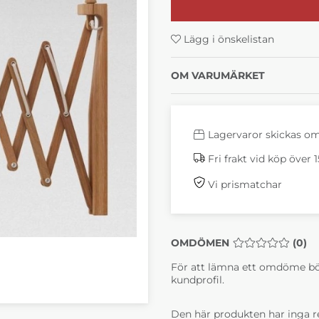
Lägg i önskelistan
OM VARUMÄRKET
Lagervaror skickas o
Fri frakt vid köp över 
Vi prismatchar
OMDÖMEN
MEDELBETYG 0 
(
0
)
För att lämna ett omdöme bö
kundprofil.
Den här produkten har inga r