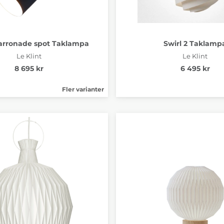
arronade spot Taklampa
Swirl 2 Taklamp
Le Klint
Le Klint
8 695 kr
6 495 kr
Fler varianter