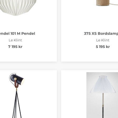
ndel 101 M Pendel
375 XS Bordslam
Le Klint
Le Klint
7 195 kr
5 195 kr