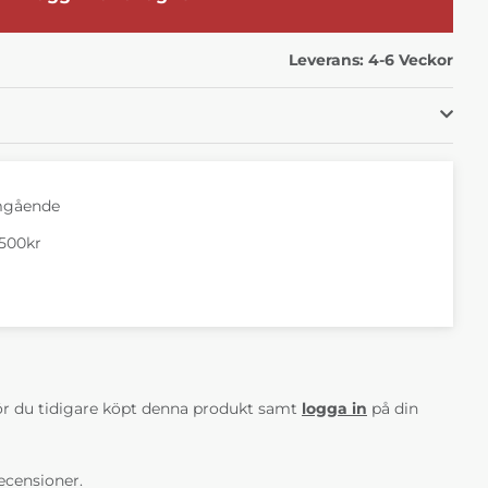
Leverans:
4-6 Veckor
mgående
1500kr
AV 5 ANTAL BETYG 0
r du tidigare köpt denna produkt samt
logga in
på din
ecensioner.