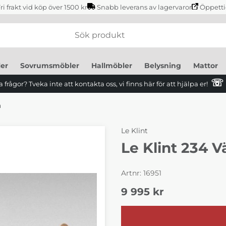
ri frakt vid köp över 1500 kr
Snabb leverans av lagervaror
Öppetti
er
Sovrumsmöbler
Hallmöbler
Belysning
Mattor
☏
 frågor? Tveka inte att kontakta oss, vi finns här för att hjälpa er!
a
Le Klint
Le Klint 234 
Artnr:
16951
9 995
kr