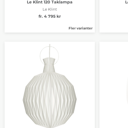
Le Klint 120 Taklampa
L
Le Klint
fr. 4 795 kr
Fler varianter