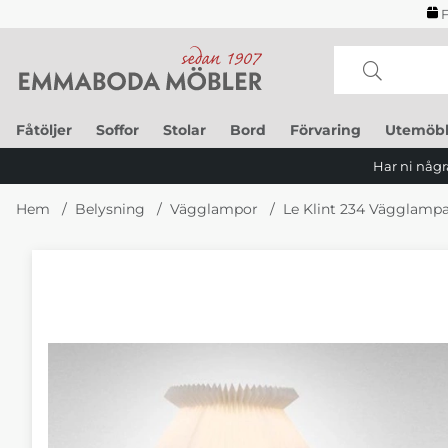
F
Fåtöljer
Soffor
Stolar
Bord
Förvaring
Utemöbl
Har ni några
Hem
Belysning
Vägglampor
Le Klint 234 Vägglamp
Produktbilder