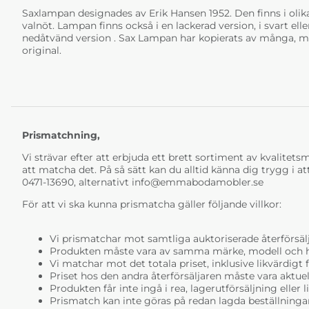
Saxlampan designades av Erik Hansen 1952. Den finns i olika 
valnöt. Lampan finns också i en lackerad version, i svart elle
nedåtvänd version . Sax Lampan har kopierats av många, me
original.
Prismatchning,
Vi strävar efter att erbjuda ett brett sortiment av kvalitetsmö
att matcha det. På så sätt kan du alltid känna dig trygg i at
0471-13690, alternativt
info@emmabodamobler.se
För att vi ska kunna prismatcha gäller följande villkor:
Vi prismatchar mot samtliga auktoriserade återförsälj
Produkten måste vara av samma märke, modell och ha i
Vi matchar mot det totala priset, inklusive likvärdigt f
Priset hos den andra återförsäljaren måste vara aktuell
Produkten får inte ingå i rea, lagerutförsäljning eller 
Prismatch kan inte göras på redan lagda beställninga