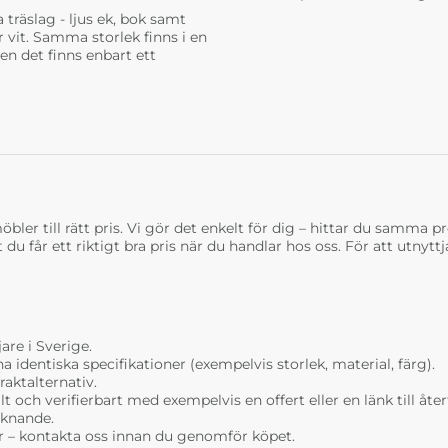
träslag - ljus ek, bok samt
r vit. Samma storlek finns i en
n det finns enbart ett
bler till rätt pris. Vi gör det enkelt för dig – hittar du samma prod
t du får ett riktigt bra pris när du handlar hos oss. För att utnyt
are i Sverige.
dentiska specifikationer (exempelvis storlek, material, färg).
raktalternativ.
t och verifierbart med exempelvis en offert eller en länk till åt
liknande.
r – kontakta oss innan du genomför köpet.