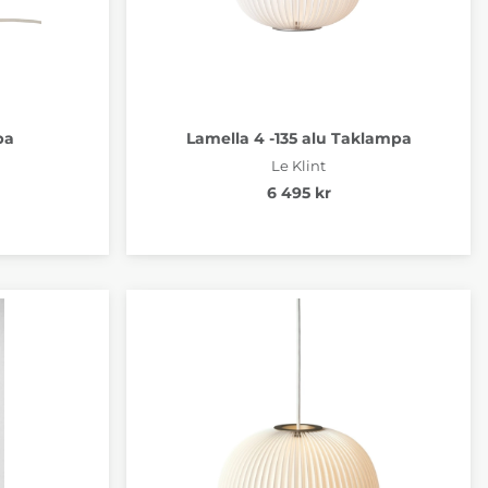
pa
Lamella 4 -135 alu Taklampa
Le Klint
6 495 kr