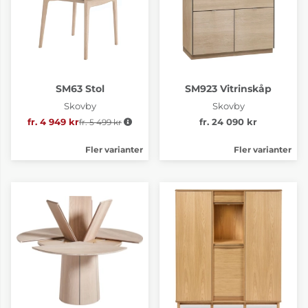
SM63 Stol
SM923 Vitrinskåp
Skovby
Skovby
fr. 4 949 kr
fr. 5 499 kr
Ordinarie pris:
fr. 24 090 kr
Fler varianter
Fler varianter