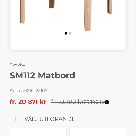
Skovby
SM112 Matbord
Artnr:
31216_23617
fr. 20 871
kr
fr. 23 190
kr
23 190 kr
VÄLJ UTFÖRANDE
1
Välj utförande