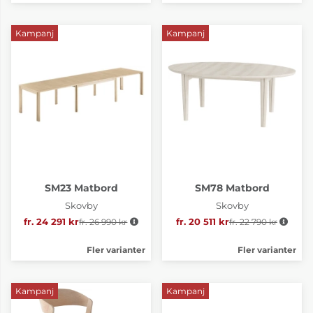
Kampanj
Kampanj
SM23 Matbord
SM78 Matbord
Skovby
Skovby
fr. 24 291 kr
fr. 26 990 kr
Ordinarie pris:
fr. 20 511 kr
fr. 22 790 kr
Ordinarie pris:
Fler varianter
Fler varianter
Kampanj
Kampanj