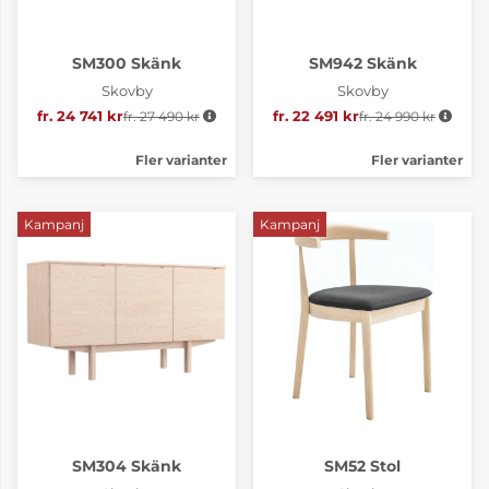
SM300 Skänk
SM942 Skänk
Skovby
Skovby
fr. 24 741 kr
fr. 27 490 kr
Ordinarie pris:
fr. 22 491 kr
fr. 24 990 kr
Ordinarie pris:
Fler varianter
Fler varianter
Kampanj
Kampanj
SM304 Skänk
SM52 Stol