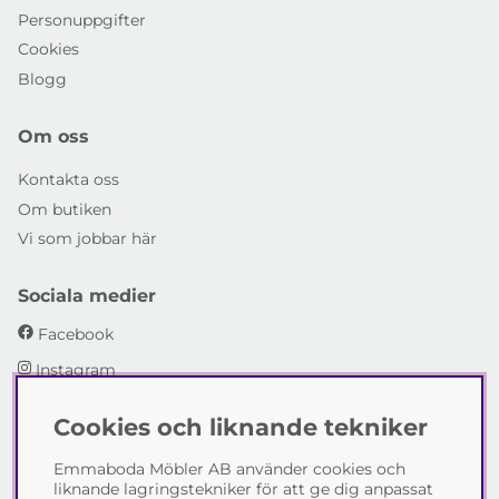
Personuppgifter
Cookies
Blogg
Om oss
Kontakta oss
Om butiken
Vi som jobbar här
Sociala medier
Facebook
Instagram
Cookies och liknande tekniker
Emmaboda Möbler AB
Emmaboda Möbler AB använder cookies och
I fyra generationer har vi hjälpt människor att möblera
liknande lagringstekniker för att ge dig anpassat
sina hem och uppfylla sina inredningsdrömmar med