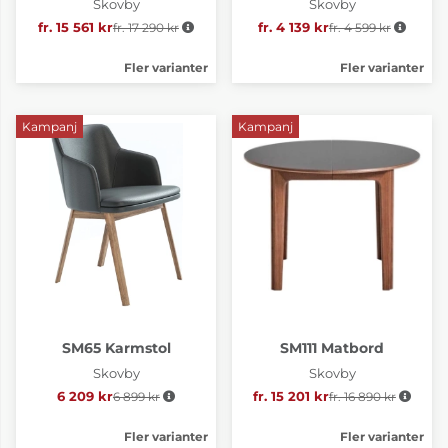
Skovby
Skovby
fr. 15 561 kr
fr. 17 290 kr
Ordinarie pris:
fr. 4 139 kr
fr. 4 599 kr
Ordinarie pris:
Fler varianter
Fler varianter
Kampanj
Kampanj
SM65 Karmstol
SM111 Matbord
Skovby
Skovby
6 209 kr
6 899 kr
Ordinarie pris:
fr. 15 201 kr
fr. 16 890 kr
Ordinarie pris:
Fler varianter
Fler varianter