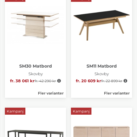
SM30 Matbord
SM11 Matbord
Skovby
Skovby
fr. 38 061 kr
fr. 42 290 kr
Ordinarie pris:
fr. 20 609 kr
fr. 22 899 kr
Ordinarie pris:
Fler varianter
Fler varianter
Kampanj
Kampanj