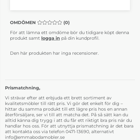
OMDÖMEN
MEDELBETYG 0 AV 5 ANTAL BETYG 0
(
0
)
För att lämna ett omdöme bör du tidigare köpt denna
Vitlaminat/vitoljad
Vitoljad massiv ek
produkt samt
logga in
på din kundprofil.
ek
22 491 kr
28 971 kr
4-6 Veckor
4-6 Veckor
Den här produkten har inga recensioner.
Prismatchning,
Vi strävar efter att erbjuda ett brett sortiment av
kvalitetsmöbler till rätt pris. Vi gör det enkelt för dig –
hittar du samma produkt till ett lägre pris hos en annan
återförsäljare, ser vi till att matcha det. På så sätt kan du
alltid känna dig trygg i att du får ett riktigt bra pris när du
handlar hos oss. För att utnyttja prismatchning är det bara
att kontakta oss via telefon 0471-13690, alternativt
info@emmabodamobler.se