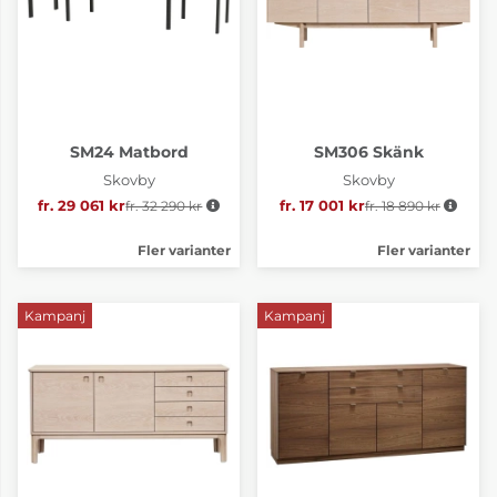
SM24 Matbord
SM306 Skänk
Skovby
Skovby
fr. 29 061 kr
fr. 32 290 kr
Ordinarie pris:
fr. 17 001 kr
fr. 18 890 kr
Ordinarie pris:
Fler varianter
Fler varianter
Kampanj
Kampanj