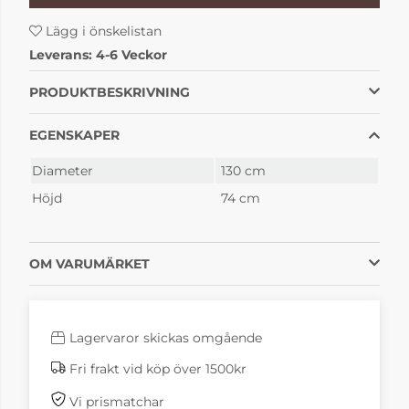
Oljad massiv ek
Oljad valnötsfanér
Lägg i önskelistan
28 971 kr
26 181 kr
4-6 Veckor
4-6 Veckor
Leverans:
4-6 Veckor
PRODUKTBESKRIVNING
EGENSKAPER
Diameter
130 cm
Höjd
74 cm
Svart
Svart
OM VARUMÄRKET
nanolaminat/valnöt
nanolaminat/vitoljad
ek
30 861 kr
26 271 kr
4-6 Veckor
4-6 Veckor
Lagervaror skickas omgående
Fri frakt vid köp över 1500kr
Vi prismatchar