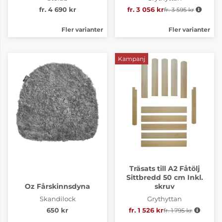
fr. 4 690 kr
fr. 3 056 kr
fr. 3 595 kr
Ordinarie pris:
Fler varianter
Fler varianter
Kampanj
Träsats till A2 Fåtölj
Sittbredd 50 cm Inkl.
Oz Fårskinnsdyna
skruv
Skandilock
Grythyttan
650 kr
fr. 1 526 kr
fr. 1 795 kr
Ordinarie pris: