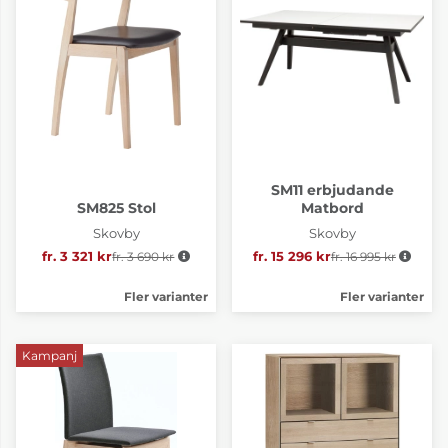
SM11 erbjudande
SM825 Stol
Matbord
Skovby
Skovby
fr. 3 321 kr
fr. 3 690 kr
Ordinarie pris:
fr. 15 296 kr
fr. 16 995 kr
Ordinarie pris:
Fler varianter
Fler varianter
Kampanj