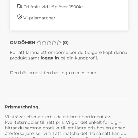
Fri frakt vid köp över 1500kr
Vi prismatchar
OMDÖMEN
MEDELBETYG 0 AV 5 ANTAL BETYG 0
(
0
)
För att lämna ett omdöme bör du tidigare köpt denna
produkt samt
logga in
på din kundprofil.
Den här produkten har inga recensioner.
Prismatchning,
Vi strävar efter att erbjuda ett brett sortiment av
kvalitetsmöbler till rätt pris. Vi gör det enkelt för dig –
hittar du samma produkt till ett lägre pris hos en annan
återförsäljare, ser vi till att matcha det. På så sätt kan du