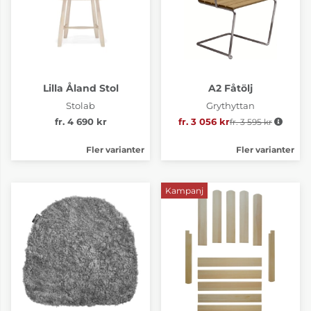
Lilla Åland Stol
A2 Fåtölj
Stolab
Grythyttan
fr. 4 690 kr
fr. 3 056 kr
fr. 3 595 kr
Ordinarie pris:
Fler varianter
Fler varianter
Kampanj