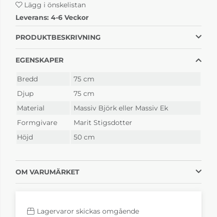
Lägg i önskelistan
Leverans:
4-6 Veckor
Yngve Soffbord
Yngve Soffbord Ek
Björk Vit 21
Naturolja
7 490 kr
8 490 kr
PRODUKTBESKRIVNING
4-6 Veckor
4-6 Veckor
EGENSKAPER
Bredd
75 cm
Djup
75 cm
Material
Massiv Björk eller Massiv Ek
Formgivare
Marit Stigsdotter
Höjd
50 cm
Yngve Soffbord Ek
Vitolja
8 490 kr
OM VARUMÄRKET
4-6 Veckor
Lagervaror skickas omgående