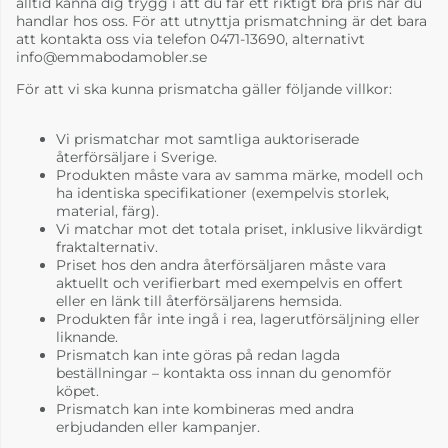
alltid känna dig trygg i att du får ett riktigt bra pris när du
handlar hos oss. För att utnyttja prismatchning är det bara
att kontakta oss via telefon 0471-13690, alternativt
info@emmabodamobler.se
För att vi ska kunna prismatcha gäller följande villkor:
Vi prismatchar mot samtliga auktoriserade
återförsäljare i Sverige.
Produkten måste vara av samma märke, modell och
ha identiska specifikationer (exempelvis storlek,
material, färg).
Vi matchar mot det totala priset, inklusive likvärdigt
fraktalternativ.
Priset hos den andra återförsäljaren måste vara
aktuellt och verifierbart med exempelvis en offert
eller en länk till återförsäljarens hemsida.
Produkten får inte ingå i rea, lagerutförsäljning eller
liknande.
Prismatch kan inte göras på redan lagda
beställningar – kontakta oss innan du genomför
köpet.
Prismatch kan inte kombineras med andra
erbjudanden eller kampanjer.