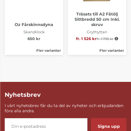
Träsats till A2 Fåtölj
Sittbredd 50 cm Inkl.
Oz Fårskinnsdyna
skruv
Skandilock
Grythyttan
650 kr
fr. 1 526 kr
fr. 1 795 kr
Ordinarie pris:
Fler varianter
Fler varianter
Nyhetsbrev
I vårt nyhetsbrev får du ta del av nyheter och erbjudanden
före alla andra.
Signa upp