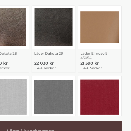
Dakota 28
Läder Dakota 29
Läder Elmosoft
43054
0 kr
22 030 kr
21 590 kr
Veckor
4-6 Veckor
4-6 Veckor
nara pg.2
Tyg Linara pg2 Grå
Tyg Linara pg2 Röd
å 210
264
15