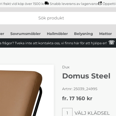
ri frakt vid köp över 1500 kr
Snabb leverans av lagervaror
Öppetti
er
Sovrumsmöbler
Hallmöbler
Belysning
Mattor
☏
 frågor? Tveka inte att kontakta oss, vi finns här för att hjälpa er!
Dux
Domus Steel
Artnr:
25039_24995
fr. 17 160
kr
VÄLJ KLÄDSEL
1
Välj Klädsel