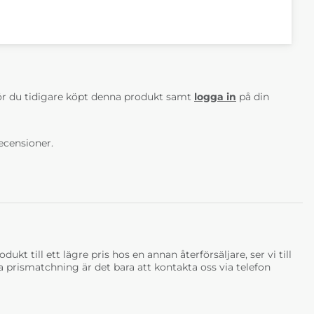
AV 5 ANTAL BETYG 0
r du tidigare köpt denna produkt samt
logga in
på din
ecensioner.
ukt till ett lägre pris hos en annan återförsäljare, ser vi till
tja prismatchning är det bara att kontakta oss via telefon