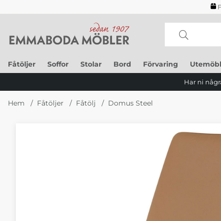
F
Fåtöljer
Soffor
Stolar
Bord
Förvaring
Utemöbl
Har ni några
Hem
Fåtöljer
Fåtölj
Domus Steel
Produktbilder