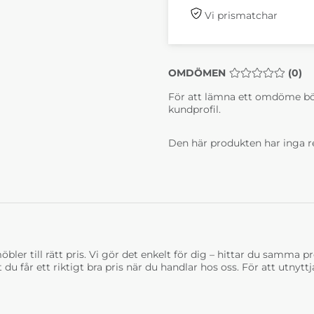
Vi prismatchar
OMDÖMEN
MEDELBETYG 0 
(
0
)
För att lämna ett omdöme bö
kundprofil.
Den här produkten har inga r
bler till rätt pris. Vi gör det enkelt för dig – hittar du samma prod
t du får ett riktigt bra pris när du handlar hos oss. För att utnyt