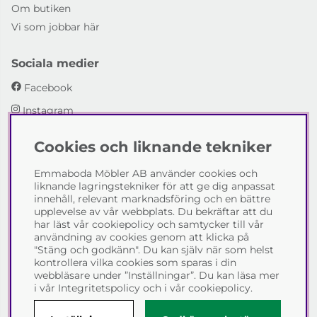
Om butiken
Vi som jobbar här
Sociala medier
Facebook
Instagram
Cookies och liknande tekniker
Emmaboda Möbler AB
Emmaboda Möbler AB använder cookies och
I fyra generationer har vi hjälpt människor att möblera
liknande lagringstekniker för att ge dig anpassat
sina hem och uppfylla sina inredningsdrömmar med
innehåll, relevant marknadsföring och en bättre
möbeldesign av högsta kvalitet. Vi vill hjälpa just dig att
upplevelse av vår webbplats. Du bekräftar att du
skapa ditt drömhem - kontakta gärna oss och berätta
har läst vår cookiepolicy och samtycker till vår
hur vi kan hjälpa dig.
användning av cookies genom att klicka på
"Stäng och godkänn". Du kan själv när som helst
Telefon:
0471-13690
kontrollera vilka cookies som sparas i din
E-post:
info@emmabodamobler.se
webbläsare under ”Inställningar”. Du kan läsa mer
i vår
Integritetspolicy
och i vår
cookiepolicy
.