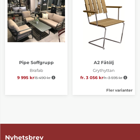
Pipe Soffgrupp
A2 Fåtölj
Brafab
Grythyttan
9 995 kr
15 490 kr
Ordinarie pris:
fr. 3 056 kr
fr. 3 595 kr
Ordinarie pris:
Fler varianter
Nyhetsbrev