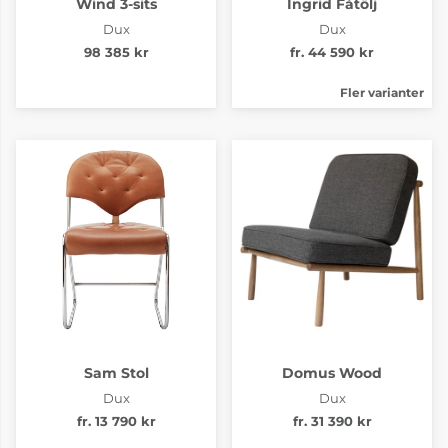
Wind 3-sits
Ingrid Fåtölj
Dux
Dux
98 385 kr
fr. 44 590 kr
Fler varianter
Sam Stol
Domus Wood
Dux
Dux
fr. 13 790 kr
fr. 31 390 kr