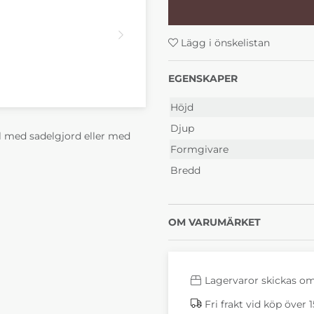
21 210 kr
21 210
4-6 Veckor
4-6 
Lägg i önskelistan
EGENSKAPER
Höjd
Djup
el med sadelgjord eller med
Formgivare
Bredd
OM VARUMÄRKET
Lagervaror skickas o
Fri frakt vid köp över 