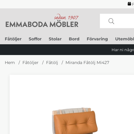
F
Fåtöljer
Soffor
Stolar
Bord
Förvaring
Utemöbl
Har ni några
Hem
Fåtöljer
Fåtölj
Miranda Fåtölj Mi427
Produktbilder