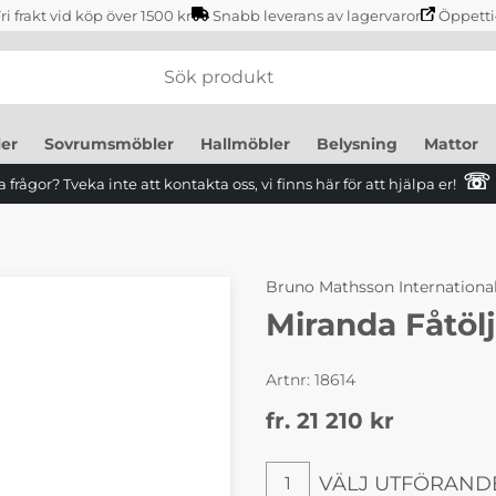
ri frakt vid köp över 1500 kr
Snabb leverans av lagervaror
Öppetti
er
Sovrumsmöbler
Hallmöbler
Belysning
Mattor
☏
 frågor? Tveka inte att kontakta oss, vi finns här för att hjälpa er!
Bruno Mathsson Internationa
Miranda Fåtöl
Artnr:
18614
fr. 21 210
kr
VÄLJ UTFÖRAND
1
Välj utförande