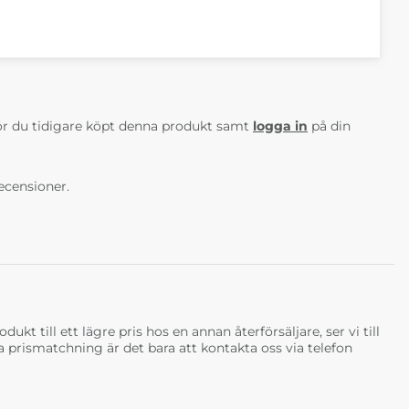
AV 5 ANTAL BETYG 0
r du tidigare köpt denna produkt samt
logga in
på din
ecensioner.
ukt till ett lägre pris hos en annan återförsäljare, ser vi till
tja prismatchning är det bara att kontakta oss via telefon