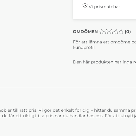
Vi prismatchar
OMDÖMEN
MEDELBETYG 0 
(
0
)
För att lämna ett omdöme bö
kundprofil.
Den här produkten har inga r
bler till rätt pris. Vi gör det enkelt för dig – hittar du samma prod
t du får ett riktigt bra pris när du handlar hos oss. För att utnyt