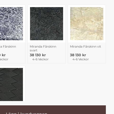
a Fårskinn
Miranda Fårskinn
Miranda Fårskinn vit
svart
0 kr
38 130 kr
38 130 kr
Veckor
4-6 Veckor
4-6 Veckor
a Svart
jord