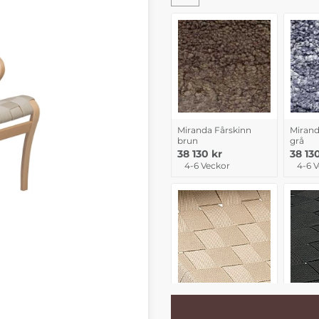
Miranda Fårskinn
Mirand
brun
grå
38 130 kr
38 13
4-6 Veckor
4-6 
Miranda Natur
Mirand
linnegjord
linneg