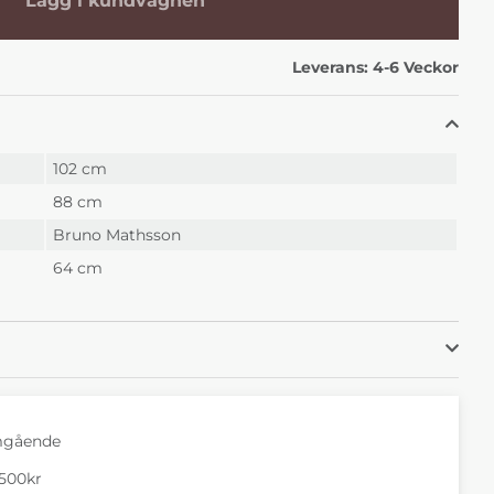
Lägg i kundvagnen
 kr
Veckor
Leverans:
4-6 Veckor
102 cm
88 cm
Bruno Mathsson
64 cm
mgående
1500kr