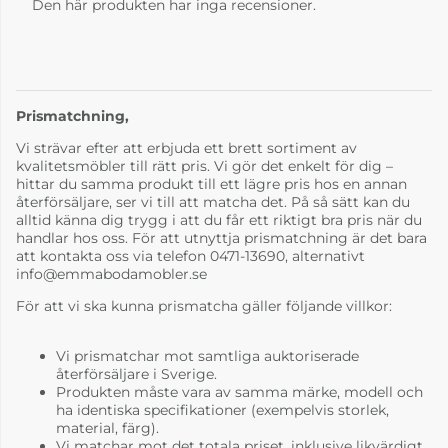
Den här produkten har inga recensioner.
Prismatchning,
Vi strävar efter att erbjuda ett brett sortiment av
kvalitetsmöbler till rätt pris. Vi gör det enkelt för dig –
hittar du samma produkt till ett lägre pris hos en annan
återförsäljare, ser vi till att matcha det. På så sätt kan du
alltid känna dig trygg i att du får ett riktigt bra pris när du
handlar hos oss. För att utnyttja prismatchning är det bara
att kontakta oss via telefon 0471-13690, alternativt
info@emmabodamobler.se
För att vi ska kunna prismatcha gäller följande villkor:
Vi prismatchar mot samtliga auktoriserade
återförsäljare i Sverige.
Produkten måste vara av samma märke, modell och
ha identiska specifikationer (exempelvis storlek,
material, färg).
Vi matchar mot det totala priset, inklusive likvärdigt