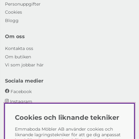
Personuppgifter
Cookies
Blogg
Om oss
Kontakta oss
Om butiken
Vi som jobbar här
Sociala medier
Facebook
Instagram
Cookies och liknande tekniker
Emmaboda Möbler AB
Emmaboda Möbler AB använder cookies och
I fyra generationer har vi hjälpt människor att möblera
liknande lagringstekniker för att ge dig anpassat
sina hem och uppfylla sina inredningsdrömmar med