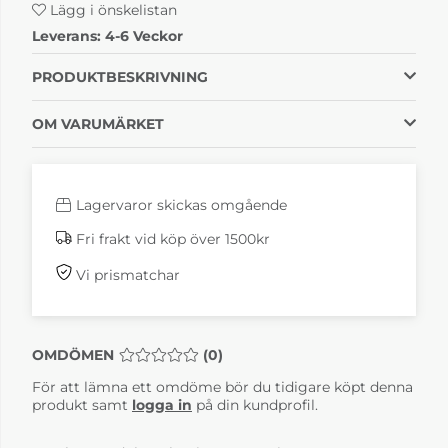
Lägg i önskelistan
Leverans:
4-6 Veckor
PRODUKTBESKRIVNING
OM VARUMÄRKET
Lagervaror skickas omgående
Fri frakt vid köp över 1500kr
Vi prismatchar
OMDÖMEN
MEDELBETYG 0 AV 5 ANTAL BETYG 0
(
0
)
För att lämna ett omdöme bör du tidigare köpt denna
produkt samt
logga in
på din kundprofil.