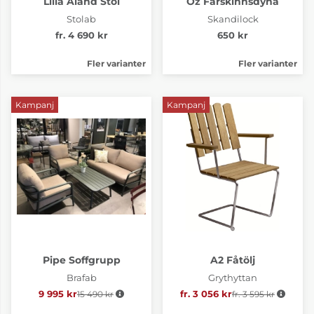
Lilla Åland Stol
Oz Fårskinnsdyna
Stolab
Skandilock
fr. 4 690 kr
650 kr
Fler varianter
Fler varianter
Kampanj
Kampanj
Pipe Soffgrupp
A2 Fåtölj
Brafab
Grythyttan
9 995 kr
15 490 kr
Ordinarie pris:
fr. 3 056 kr
fr. 3 595 kr
Ordinarie pris: