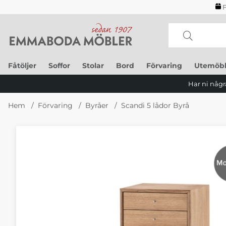
F
Fåtöljer
Soffor
Stolar
Bord
Förvaring
Utemöbl
Har ni några
Hem
Förvaring
Byråer
Scandi 5 lådor Byrå
Produktbilder