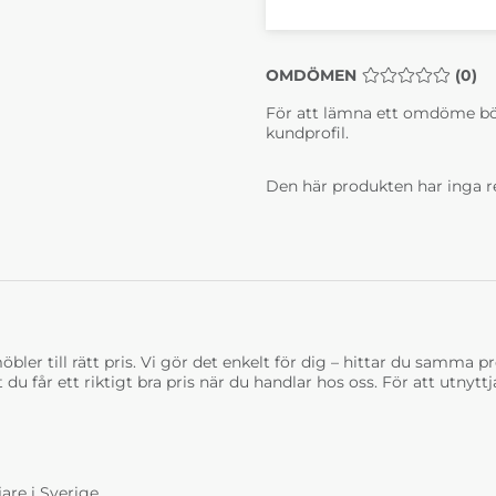
OMDÖMEN
MEDELBETYG 0 
(
0
)
För att lämna ett omdöme bö
kundprofil.
Den här produkten har inga r
bler till rätt pris. Vi gör det enkelt för dig – hittar du samma prod
t du får ett riktigt bra pris när du handlar hos oss. För att utnyt
are i Sverige.