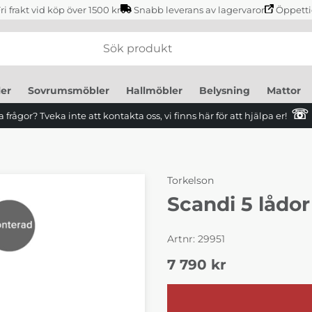
ri frakt vid köp över 1500 kr
Snabb leverans av lagervaror
Öppetti
er
Sovrumsmöbler
Hallmöbler
Belysning
Mattor
☏
 frågor? Tveka inte att kontakta oss, vi finns här för att hjälpa er!
Torkelson
Scandi 5 lådor
Artnr:
29951
7 790
kr