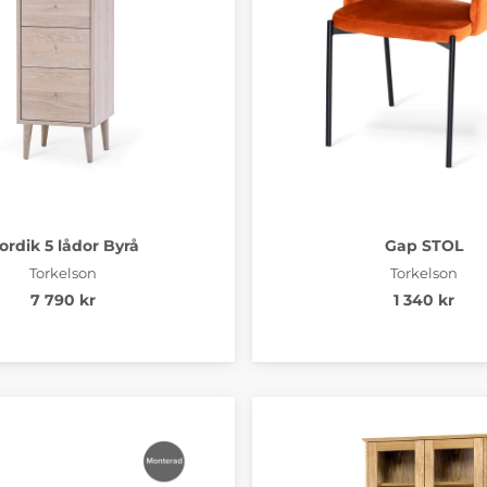
ordik 5 lådor Byrå
Gap STOL
Torkelson
Torkelson
7 790 kr
1 340 kr