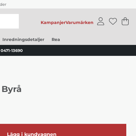
der
Kampanjer
Varumärken
V
An
.
Inredningsdetaljer
Rea
0471-13690
 Byrå
Lägg i kundvagnen