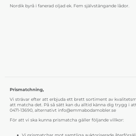
Nordik byrå i fanerad oljad ek. Fem självstängande lådor.
Prismatchning,
Vi strävar efter att erbjuda ett brett sortiment av kvalitetsmö
att matcha det. På så sätt kan du alltid känna dig trygg i at
0471-13690, alternativt
info@emmabodamobler.se
För att vi ska kunna prismatcha gäller följande villkor:
Vi prismatchar mot samtliga auktoriserade återförsälj