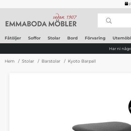
F
Fåtöljer
Soffor
Stolar
Bord
Förvaring
Utemöbl
Har ni några
Hem
Stolar
Barstolar
Kyoto Barpall
Produktbilder