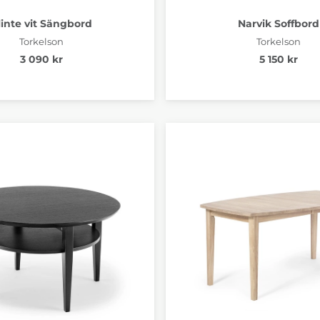
linte vit Sängbord
Narvik Soffbord
Torkelson
Torkelson
3 090 kr
5 150 kr