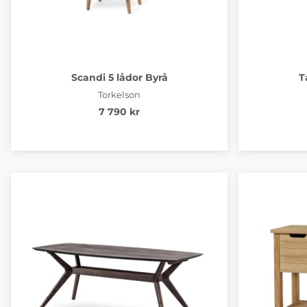
Scandi 5 lådor Byrå
T
Torkelson
7 790 kr