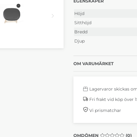
EGENSKAPER
Höjd
Sitthöjd
Bredd
Djup
OM VARUMÄRKET
Lagervaror skickas o
Fri frakt vid köp över 
Vi prismatchar
OMDÖMEN
MEDELBETYG 0 
(
0
)