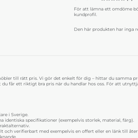
För att lämna ett omdöme bö
kundprofil.
Den här produkten har inga r
bler till rätt pris. Vi gör det enkelt för dig – hittar du samma prod
t du får ett riktigt bra pris när du handlar hos oss. För att utnyt
are i Sverige.
dentiska specifikationer (exempelvis storlek, material, färg).
raktalternativ.
t och verifierbart med exempelvis en offert eller en länk till åt
liknande.