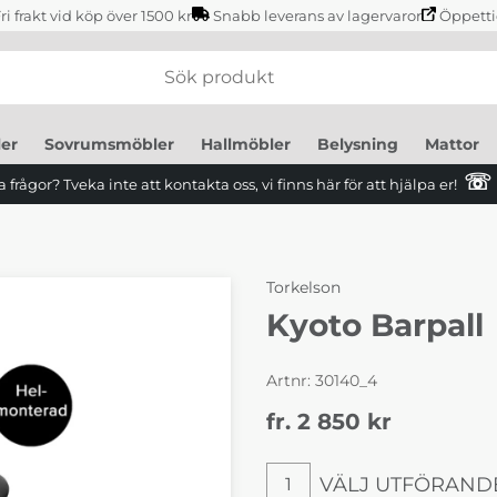
ri frakt vid köp över 1500 kr
Snabb leverans av lagervaror
Öppetti
er
Sovrumsmöbler
Hallmöbler
Belysning
Mattor
☏
 frågor? Tveka inte att kontakta oss, vi finns här för att hjälpa er!
Torkelson
Kyoto Barpall
Artnr:
30140_4
fr. 2 850
kr
VÄLJ UTFÖRAND
1
Välj utförande