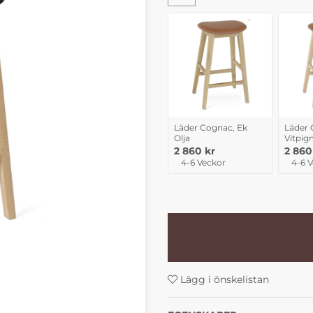
Läder Cognac, Ek
Läder 
Olja
Vitpig
2 860 kr
2 860
4-6 Veckor
4-6 
Lägg i önskelistan