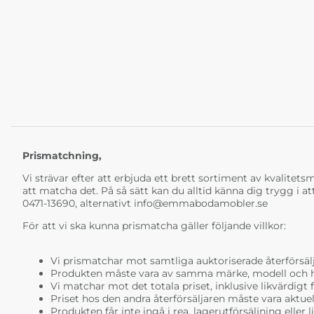
Prismatchning,
Vi strävar efter att erbjuda ett brett sortiment av kvalitetsmö
att matcha det. På så sätt kan du alltid känna dig trygg i at
0471-13690, alternativt
info@emmabodamobler.se
För att vi ska kunna prismatcha gäller följande villkor:
Vi prismatchar mot samtliga auktoriserade återförsälj
Produkten måste vara av samma märke, modell och ha i
Vi matchar mot det totala priset, inklusive likvärdigt f
Priset hos den andra återförsäljaren måste vara aktuell
Produkten får inte ingå i rea, lagerutförsäljning eller 