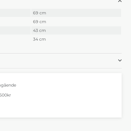
69 cm
69 cm
43 cm
34 cm
mgående
1500kr
AV 5 ANTAL BETYG 0