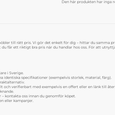
Den här produkten har inga r
bler till rätt pris. Vi gör det enkelt för dig – hittar du samma prod
t du får ett riktigt bra pris när du handlar hos oss. För att utnyt
are i Sverige.
dentiska specifikationer (exempelvis storlek, material, färg).
raktalternativ.
t och verifierbart med exempelvis en offert eller en länk till åt
liknande.
r – kontakta oss innan du genomför köpet.
n eller kampanjer.