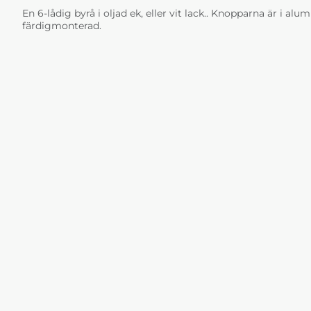
En 6-lådig byrå i oljad ek, eller vit lack.. Knopparna är i al
färdigmonterad.