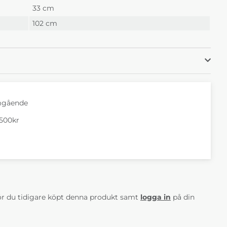
33 cm
102 cm
mgående
1500kr
AV 5 ANTAL BETYG 0
r du tidigare köpt denna produkt samt
logga in
på din