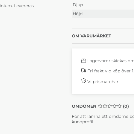
Djup
uminium. Levereras
Höjd
OM VARUMÄRKET
Lagervaror skickas o
Fri frakt vid köp över 
Vi prismatchar
OMDÖMEN
MEDELBETYG 0 
(
0
)
För att lämna ett omdöme bö
kundprofil.