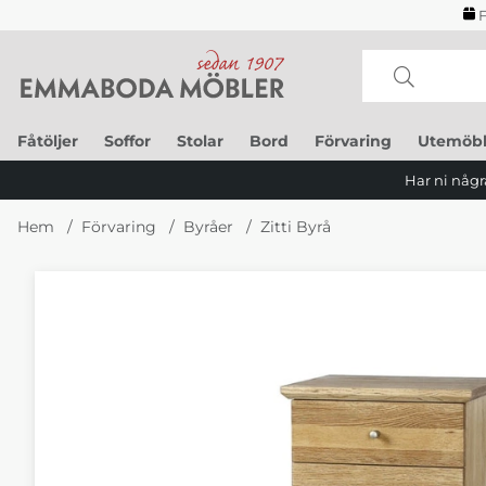
F
Fåtöljer
Soffor
Stolar
Bord
Förvaring
Utemöbl
Har ni några
Hem
Förvaring
Byråer
Zitti Byrå
Produktbilder