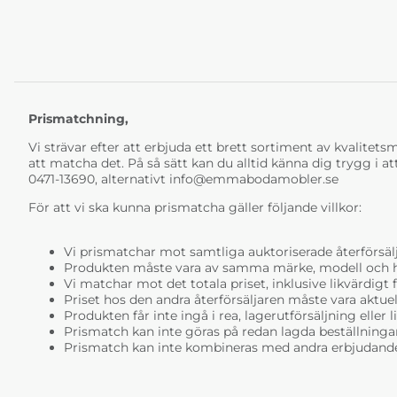
Prismatchning,
Vi strävar efter att erbjuda ett brett sortiment av kvalitetsmö
att matcha det. På så sätt kan du alltid känna dig trygg i at
0471-13690, alternativt
info@emmabodamobler.se
För att vi ska kunna prismatcha gäller följande villkor:
Vi prismatchar mot samtliga auktoriserade återförsälj
Produkten måste vara av samma märke, modell och ha i
Vi matchar mot det totala priset, inklusive likvärdigt f
Priset hos den andra återförsäljaren måste vara aktuell
Produkten får inte ingå i rea, lagerutförsäljning eller 
Prismatch kan inte göras på redan lagda beställninga
Prismatch kan inte kombineras med andra erbjudande