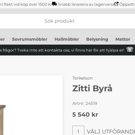
ri frakt vid köp över 1500 kr
Snabb leverans av lagervaror
Öppetti
er
Sovrumsmöbler
Hallmöbler
Belysning
Mattor
☏
 frågor? Tveka inte att kontakta oss, vi finns här för att hjälpa er!
Torkelson
Zitti Byrå
Artnr:
24519
5 540
kr
VÄLJ UTFÖRAND
1
Välj utförande