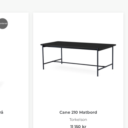
rå
Cane 210 Matbord
Torkelson
11 150 kr