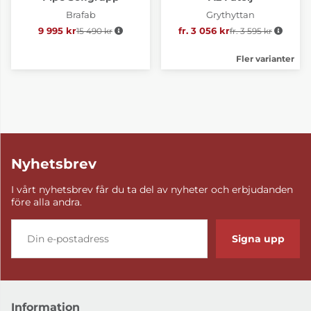
Brafab
Grythyttan
9 995 kr
15 490 kr
Ordinarie pris:
fr. 3 056 kr
fr. 3 595 kr
Ordinarie pris:
Fler varianter
Nyhetsbrev
I vårt nyhetsbrev får du ta del av nyheter och erbjudanden
före alla andra.
Signa upp
Information