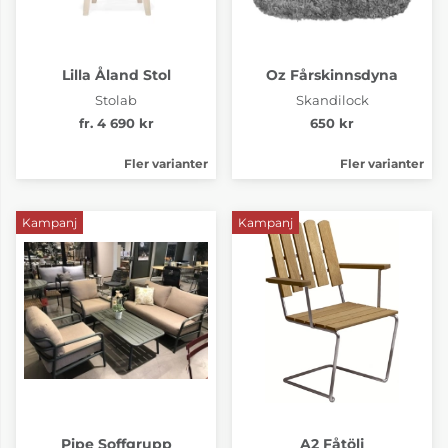
Lilla Åland Stol
Oz Fårskinnsdyna
Stolab
Skandilock
fr. 4 690 kr
650 kr
Fler varianter
Fler varianter
Kampanj
Kampanj
Pipe Soffgrupp
A2 Fåtölj