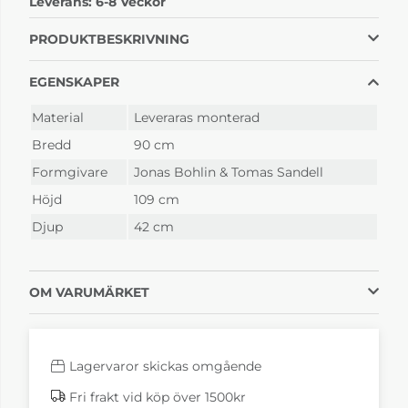
Leverans:
6-8 Veckor
Nordic
Rose/eksockel
Blue/eksockel
22 600 kr
22 600 kr
PRODUKTBESKRIVNING
6-8 Veckor
6-8 Veckor
EGENSKAPER
Material
Leveraras monterad
Bredd
90 cm
Formgivare
Jonas Bohlin & Tomas Sandell
Höjd
109 cm
Djup
42 cm
Taupe/eksockel
Vit/eksockel
22 600 kr
20 800 kr
OM VARUMÄRKET
6-8 Veckor
6-8 Veckor
Lagervaror skickas omgående
Fri frakt vid köp över 1500kr