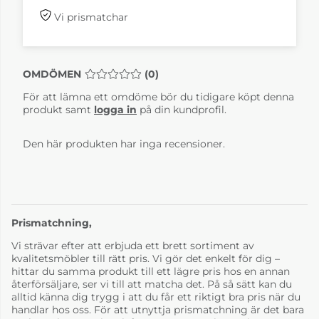
Vi prismatchar
OMDÖMEN
MEDELBETYG 0 AV 5 ANTAL BETYG 0
(
0
)
För att lämna ett omdöme bör du tidigare köpt denna
produkt samt
logga in
på din kundprofil.
Den här produkten har inga recensioner.
Prismatchning,
Vi strävar efter att erbjuda ett brett sortiment av
kvalitetsmöbler till rätt pris. Vi gör det enkelt för dig –
hittar du samma produkt till ett lägre pris hos en annan
återförsäljare, ser vi till att matcha det. På så sätt kan du
alltid känna dig trygg i att du får ett riktigt bra pris när du
handlar hos oss. För att utnyttja prismatchning är det bara