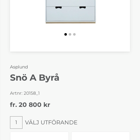
Asplund
Snö A Byrå
Artnr:
20158_1
fr. 20 800
kr
VÄLJ UTFÖRANDE
1
Välj utförande