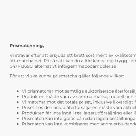
Prismatchning,
Vi strävar efter att erbjuda ett brett sortiment av kvalitetsmö
att matcha det. På så sätt kan du alltid känna dig trygg i at
0471-13690, alternativt
info@emmabodamobler.se
För att vi ska kunna prismatcha gäller följande villkor:
Vi prismatchar mot samtliga auktoriserade återförsälj
Produkten måste vara av samma märke, modell och ha i
Vi matchar mot det totala priset, inklusive likvärdigt f
Priset hos den andra återförsäljaren måste vara aktuell
Produkten får inte ingå i rea, lagerutförsäljning eller 
Prismatch kan inte göras på redan lagda beställninga
Prismatch kan inte kombineras med andra erbjudande