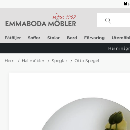
F
Fåtöljer
Soffor
Stolar
Bord
Förvaring
Utemöbl
Har ni några
Hem
Hallmöbler
Speglar
Otto Spegel
Produktbilder