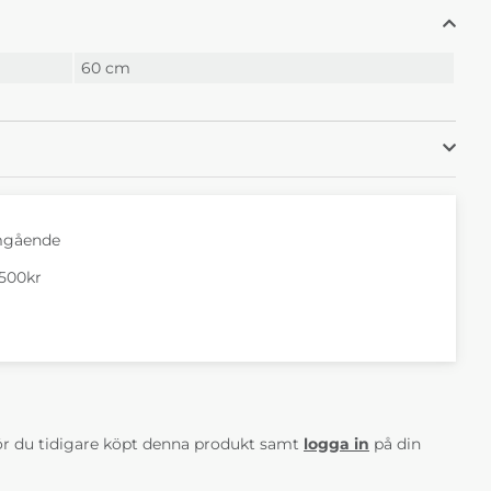
60 cm
mgående
1500kr
AV 5 ANTAL BETYG 0
r du tidigare köpt denna produkt samt
logga in
på din