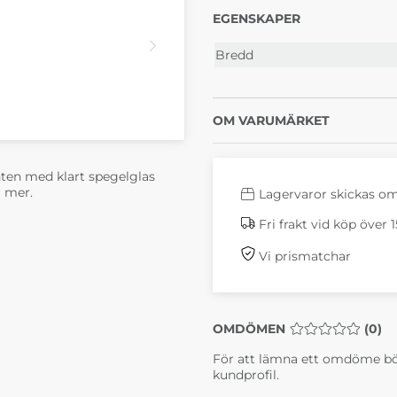
EGENSKAPER
Bredd
OM VARUMÄRKET
nten med klart spegelglas
i mer.
Lagervaror skickas o
Fri frakt vid köp över 
Vi prismatchar
OMDÖMEN
MEDELBETYG 0 
(
0
)
För att lämna ett omdöme bö
kundprofil.