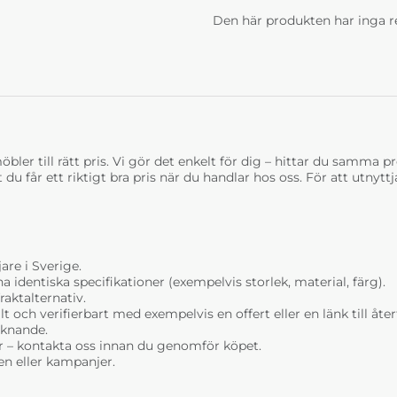
Den här produkten har inga r
bler till rätt pris. Vi gör det enkelt för dig – hittar du samma prod
t du får ett riktigt bra pris när du handlar hos oss. För att utnyt
are i Sverige.
dentiska specifikationer (exempelvis storlek, material, färg).
raktalternativ.
t och verifierbart med exempelvis en offert eller en länk till åt
liknande.
r – kontakta oss innan du genomför köpet.
n eller kampanjer.