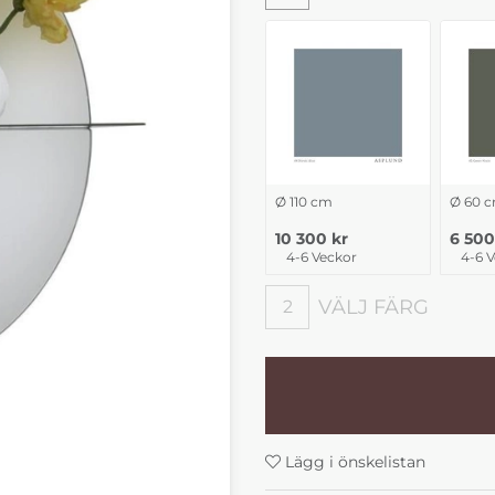
Ø 110 cm
Ø 60 
10 300 kr
6 500
4-6 Veckor
4-6 
VÄLJ FÄRG
2
Välj Färg
Lägg i önskelistan