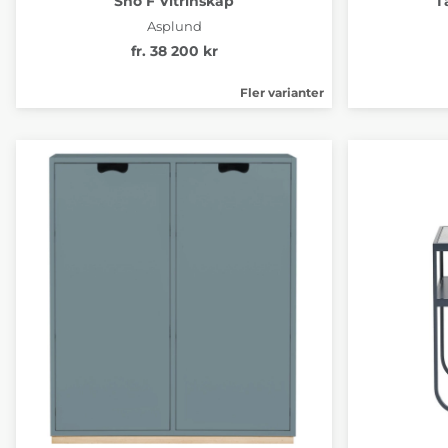
Snö F Vitrinskåp
T
Asplund
fr. 38 200 kr
Fler varianter