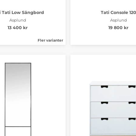
i Tati Low Sängbord
Tati Console 12
Asplund
Asplund
13 400 kr
19 800 kr
Fler varianter