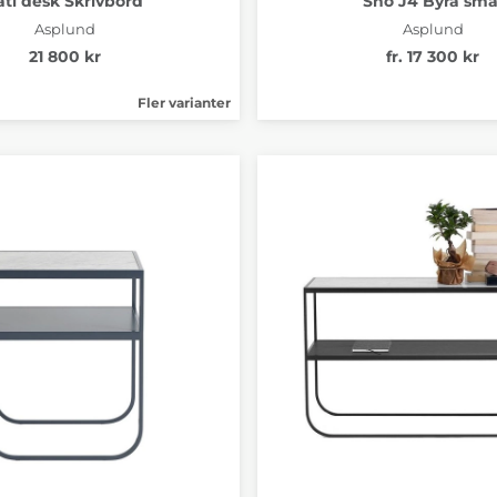
ati desk Skrivbord
Snö J4 Byrå sma
Asplund
Asplund
21 800 kr
fr. 17 300 kr
Fler varianter