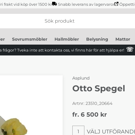
ri frakt vid köp över 1500 kr
Snabb leverans av lagervaror
Öppetti
er
Sovrumsmöbler
Hallmöbler
Belysning
Mattor
☏
 frågor? Tveka inte att kontakta oss, vi finns här för att hjälpa er!
Asplund
Otto Spegel
Artnr:
23510_20664
fr. 6 500
kr
VÄLJ UTFÖRAND
1
Välj utförande