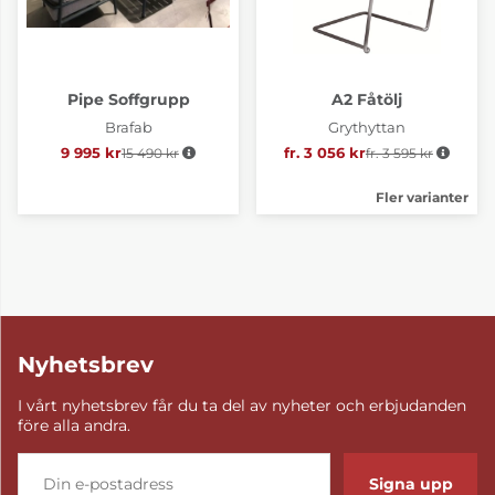
Pipe Soffgrupp
A2 Fåtölj
Brafab
Grythyttan
9 995 kr
15 490 kr
Ordinarie pris:
fr. 3 056 kr
fr. 3 595 kr
Ordinarie pris:
Fler varianter
Nyhetsbrev
I vårt nyhetsbrev får du ta del av nyheter och erbjudanden
före alla andra.
Signa upp