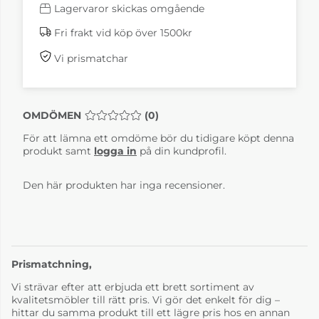
Lagervaror skickas omgående
Fri frakt vid köp över 1500kr
Vi prismatchar
OMDÖMEN
MEDELBETYG 0 AV 5 ANTAL BETYG 0
(
0
)
För att lämna ett omdöme bör du tidigare köpt denna
produkt samt
logga in
på din kundprofil.
Den här produkten har inga recensioner.
Prismatchning,
Vi strävar efter att erbjuda ett brett sortiment av
kvalitetsmöbler till rätt pris. Vi gör det enkelt för dig –
hittar du samma produkt till ett lägre pris hos en annan