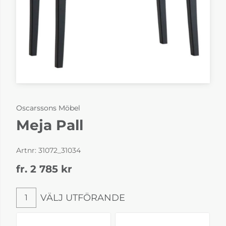
Oscarssons Möbel
Meja Pall
Artnr:
31072_31034
fr. 2 785
kr
VÄLJ UTFÖRANDE
1
Välj utförande