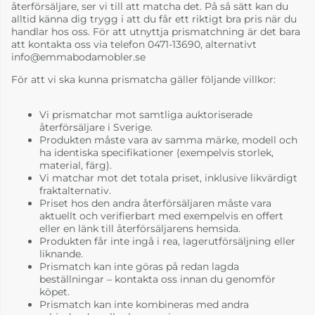
återförsäljare, ser vi till att matcha det. På så sätt kan du
alltid känna dig trygg i att du får ett riktigt bra pris när du
handlar hos oss. För att utnyttja prismatchning är det bara
att kontakta oss via telefon 0471-13690, alternativt
info@emmabodamobler.se
För att vi ska kunna prismatcha gäller följande villkor:
Vi prismatchar mot samtliga auktoriserade
återförsäljare i Sverige.
Produkten måste vara av samma märke, modell och
ha identiska specifikationer (exempelvis storlek,
material, färg).
Vi matchar mot det totala priset, inklusive likvärdigt
fraktalternativ.
Priset hos den andra återförsäljaren måste vara
aktuellt och verifierbart med exempelvis en offert
eller en länk till återförsäljarens hemsida.
Produkten får inte ingå i rea, lagerutförsäljning eller
liknande.
Prismatch kan inte göras på redan lagda
beställningar – kontakta oss innan du genomför
köpet.
Prismatch kan inte kombineras med andra