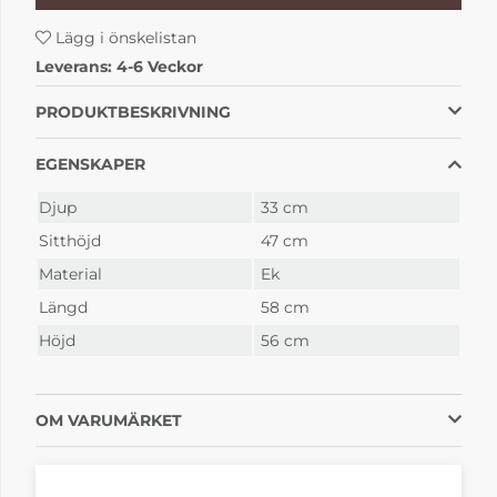
Sits fårskinn
Sits fårskinn sahara
mörkgrå
Lägg i önskelistan
3 995 kr
3 995 kr
4-6 Veckor
4-6 Veckor
Leverans:
4-6 Veckor
PRODUKTBESKRIVNING
EGENSKAPER
Djup
33 cm
Sitthöjd
47 cm
Material
Ek
Längd
58 cm
Sits fårskinnslook
Sits fårskinnslook
ljusgrå
mörkgrå
Höjd
56 cm
2 785 kr
2 785 kr
4-6 Veckor
4-6 Veckor
OM VARUMÄRKET