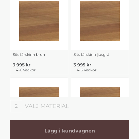
Sits fårskinn brun
Sits fårskinn ljusgrå
3 995 kr
3 995 kr
4-6 Veckor
4-6 Veckor
VÄLJ MATERIAL
2
Välj material
Lägg i kundvagnen