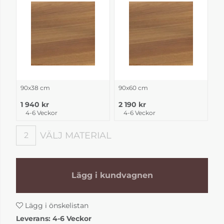
90x38 cm
90x60 cm
1 940 kr
2 190 kr
4-6 Veckor
4-6 Veckor
VÄLJ MATERIAL
2
Välj material
Lägg i kundvagnen
Lägg i önskelistan
Leverans:
4-6 Veckor