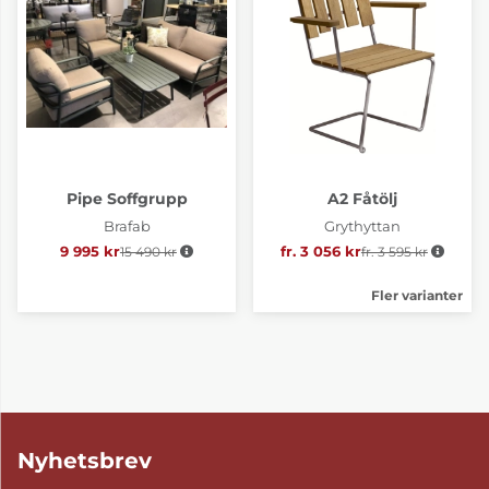
Pipe Soffgrupp
A2 Fåtölj
Brafab
Grythyttan
9 995 kr
15 490 kr
Ordinarie pris:
fr. 3 056 kr
fr. 3 595 kr
Ordinarie pris:
Fler varianter
Nyhetsbrev