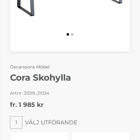
Oscarssons Möbel
Cora Skohylla
Artnr:
31019_31034
fr. 1 985
kr
VÄLJ UTFÖRANDE
1
Välj utförande