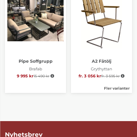
Pipe Soffgrupp
A2 Fåtölj
Brafab
Grythyttan
9 995 kr
15 490 kr
Ordinarie pris:
fr. 3 056 kr
fr. 3 595 kr
Ordinarie pris:
Fler varianter
Nyhetsbrev