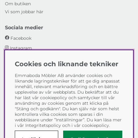
Om butiken
Vi som jobbar här
Sociala medier
Facebook
Instagram
Cookies och liknande tekniker
Emmaboda Möbler AB
Emmaboda Möbler AB använder cookies och
I fyra generationer har vi hjälpt människor att möblera
liknande lagringstekniker för att ge dig anpassat
sina hem och uppfylla sina inredningsdrömmar med
innehåll, relevant marknadsföring och en bättre
möbeldesign av högsta kvalitet. Vi vill hjälpa just dig att
upplevelse av vår webbplats. Du bekräftar att du
skapa ditt drömhem - kontakta gärna oss och berätta
har läst vår cookiepolicy och samtycker till vår
hur vi kan hjälpa dig.
användning av cookies genom att klicka på
"Stäng och godkänn". Du kan själv när som helst
Telefon:
0471-13690
kontrollera vilka cookies som sparas i din
E-post:
info@emmabodamobler.se
webbläsare under ”Inställningar”. Du kan läsa mer
i vår
Integritetspolicy
och i vår
cookiepolicy
.