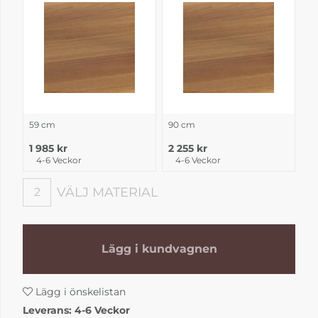
59 cm
90 cm
1 985 kr
2 255 kr
4-6 Veckor
4-6 Veckor
VÄLJ MATERIAL
2
Välj material
Lägg i kundvagnen
Lägg i önskelistan
Leverans:
4-6 Veckor