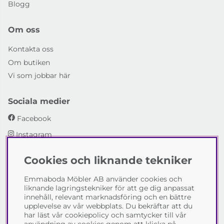
Blogg
Om oss
Kontakta oss
Om butiken
Vi som jobbar här
Sociala medier
Facebook
Instagram
Cookies och liknande tekniker
Emmaboda Möbler AB
Emmaboda Möbler AB använder cookies och
I fyra generationer har vi hjälpt människor att möblera
liknande lagringstekniker för att ge dig anpassat
sina hem och uppfylla sina inredningsdrömmar med
innehåll, relevant marknadsföring och en bättre
möbeldesign av högsta kvalitet. Vi vill hjälpa just dig att
upplevelse av vår webbplats. Du bekräftar att du
skapa ditt drömhem - kontakta gärna oss och berätta
har läst vår cookiepolicy och samtycker till vår
hur vi kan hjälpa dig.