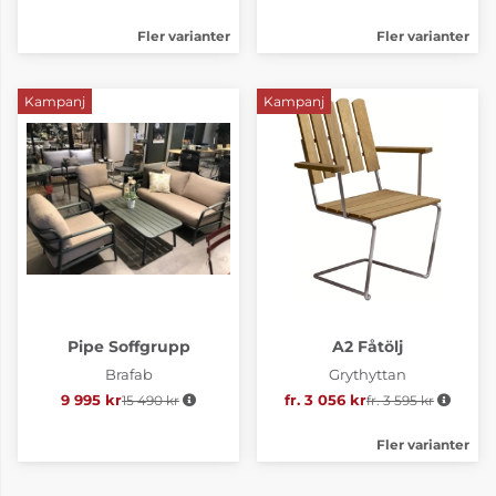
Fler varianter
Fler varianter
Kampanj
Kampanj
Pipe Soffgrupp
A2 Fåtölj
Brafab
Grythyttan
9 995 kr
15 490 kr
Ordinarie pris:
fr. 3 056 kr
fr. 3 595 kr
Ordinarie pris:
Fler varianter