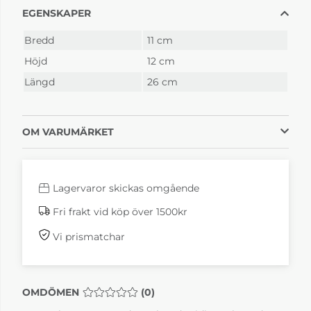
EGENSKAPER
Bredd
11 cm
Höjd
12 cm
Längd
26 cm
OM VARUMÄRKET
Lagervaror skickas omgående
Fri frakt vid köp över 1500kr
Vi prismatchar
OMDÖMEN
MEDELBETYG 0 AV 5 ANTAL BETYG 0
(
0
)