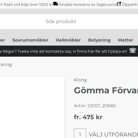
ri frakt vid köp över 1500 kr
Snabb leverans av lagervaror
Öppetti
er
Sovrumsmöbler
Hallmöbler
Belysning
Mattor
☏
 frågor? Tveka inte att kontakta oss, vi finns här för att hjälpa er!
aring
Klong
Gömma Förva
Artnr:
23057_20680
fr. 475
kr
VÄLJ UTFÖRAND
1
Välj utförande