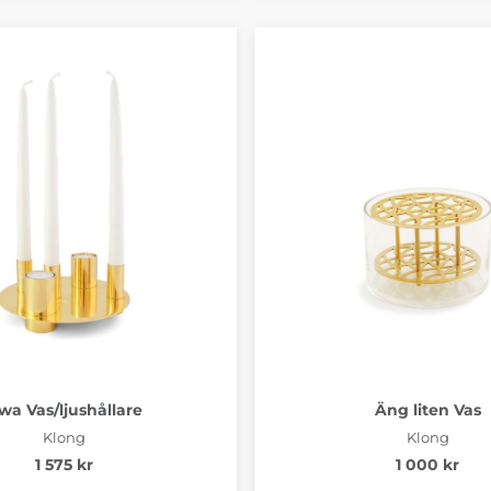
wa Vas/ljushållare
Äng liten Vas
Klong
Klong
1 575 kr
1 000 kr