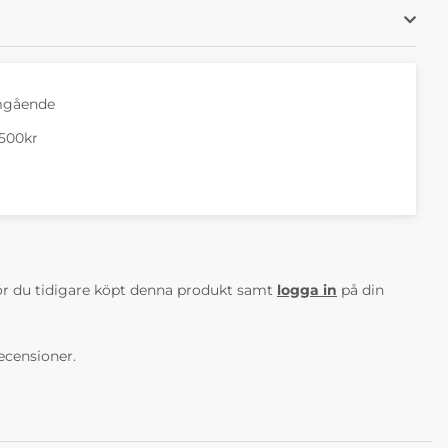
mgående
1500kr
AV 5 ANTAL BETYG 0
r du tidigare köpt denna produkt samt
logga in
på din
ecensioner.