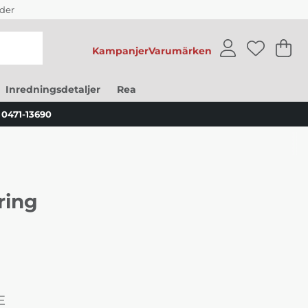
der
Kampanjer
Varumärken
V
An
.
Inredningsdetaljer
Rea
0471-13690
ring
E