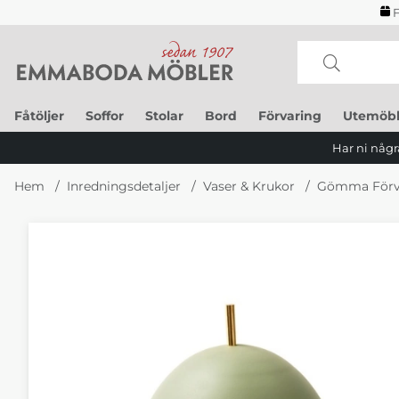
F
Fåtöljer
Soffor
Stolar
Bord
Förvaring
Utemöbl
Har ni några
Hem
Inredningsdetaljer
Vaser & Krukor
Gömma Förv
Produktbilder