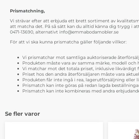
Prismatchning,
Vi strävar efter att erbjuda ett brett sortiment av kvalitetsmö
att matcha det. På så sätt kan du alltid känna dig trygg i at
0471-13690, alternativt
info@emmabodamobler.se
För att vi ska kunna prismatcha gäller följande villkor:
Vi prismatchar mot samtliga auktoriserade återförsälj
Produkten måste vara av samma märke, modell och ha i
Vi matchar mot det totala priset, inklusive likvärdigt f
Priset hos den andra återförsäljaren måste vara aktuell
Produkten får inte ingå i rea, lagerutförsäljning eller 
Prismatch kan inte göras på redan lagda beställninga
Prismatch kan inte kombineras med andra erbjudande
Se fler varor