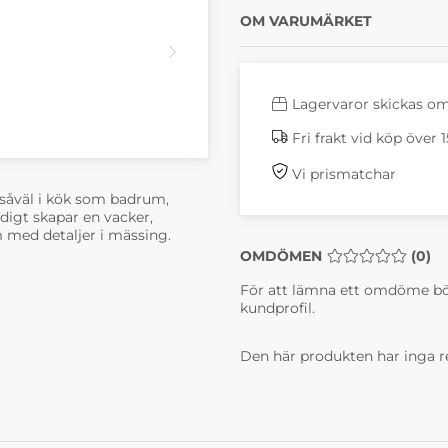
OM VARUMÄRKET
Lagervaror skickas o
Fri frakt vid köp över 
Vi prismatchar
såväl i kök som badrum,
digt skapar en vacker,
 med detaljer i mässing.
OMDÖMEN
MEDELBETYG 0 
(
0
)
För att lämna ett omdöme bö
kundprofil.
Den här produkten har inga r