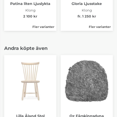
Patina liten Ljuslykta
Gloria Ljusstake
Klong
Klong
2 100 kr
fr. 1 250 kr
Fler varianter
Fler varianter
Andra köpte även
Lilla Åland Stol
Oz Fårskinnsdyna