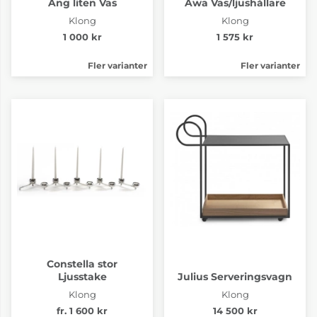
Äng liten Vas
Awa Vas/ljushållare
Klong
Klong
1 000 kr
1 575 kr
Fler varianter
Fler varianter
Constella stor
Ljusstake
Julius Serveringsvagn
Klong
Klong
fr. 1 600 kr
14 500 kr