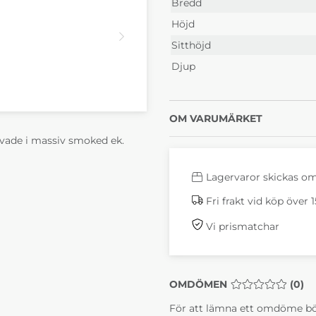
Bredd
Höjd
Sitthöjd
Djup
OM VARUMÄRKET
rvade i massiv smoked ek.
Lagervaror skickas o
Fri frakt vid köp över 
Vi prismatchar
OMDÖMEN
MEDELBETYG 0 
(
0
)
För att lämna ett omdöme bö