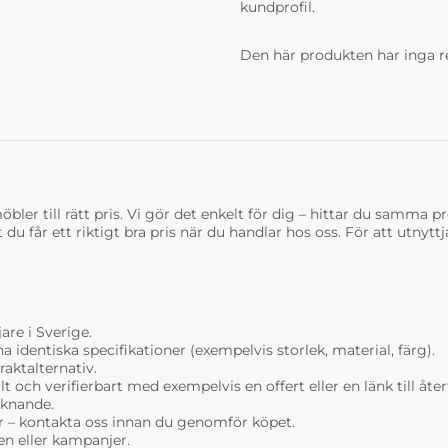
kundprofil.
Den här produkten har inga r
bler till rätt pris. Vi gör det enkelt för dig – hittar du samma prod
t du får ett riktigt bra pris när du handlar hos oss. För att utnyt
are i Sverige.
dentiska specifikationer (exempelvis storlek, material, färg).
raktalternativ.
t och verifierbart med exempelvis en offert eller en länk till åt
liknande.
r – kontakta oss innan du genomför köpet.
n eller kampanjer.