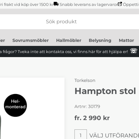
ri frakt vid köp över 1500 kr
Snabb leverans av lagervaror
Öppetti
er
Sovrumsmöbler
Hallmöbler
Belysning
Mattor
☏
 frågor? Tveka inte att kontakta oss, vi finns här för att hjälpa er!
Torkelson
Hampton stol
Artnr:
30179
fr. 2 990
kr
VÄLJ UTFÖRAND
1
Välj utförande