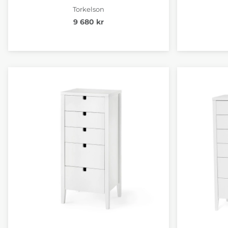
Torkelson
9 680 kr