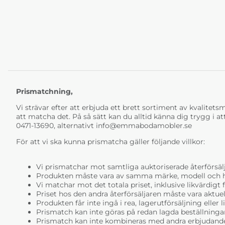
Prismatchning,
Vi strävar efter att erbjuda ett brett sortiment av kvalitetsmö
att matcha det. På så sätt kan du alltid känna dig trygg i at
0471-13690, alternativt
info@emmabodamobler.se
För att vi ska kunna prismatcha gäller följande villkor:
Vi prismatchar mot samtliga auktoriserade återförsälj
Produkten måste vara av samma märke, modell och ha i
Vi matchar mot det totala priset, inklusive likvärdigt f
Priset hos den andra återförsäljaren måste vara aktuell
Produkten får inte ingå i rea, lagerutförsäljning eller 
Prismatch kan inte göras på redan lagda beställninga
Prismatch kan inte kombineras med andra erbjudande