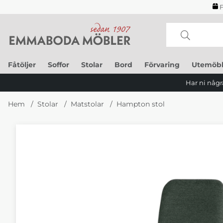
F
Fåtöljer
Soffor
Stolar
Bord
Förvaring
Utemöbl
Har ni några
Hem
Stolar
Matstolar
Hampton stol
Produktbilder