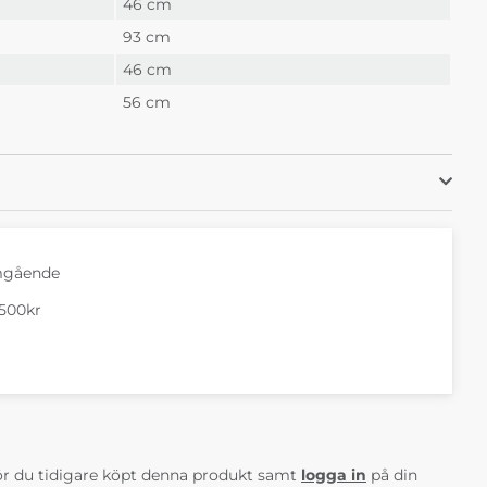
46 cm
93 cm
46 cm
56 cm
mgående
1500kr
AV 5 ANTAL BETYG 0
r du tidigare köpt denna produkt samt
logga in
på din