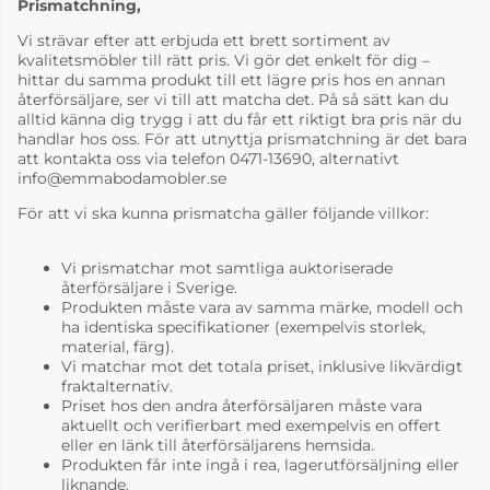
Prismatchning,
Vi strävar efter att erbjuda ett brett sortiment av
kvalitetsmöbler till rätt pris. Vi gör det enkelt för dig –
hittar du samma produkt till ett lägre pris hos en annan
återförsäljare, ser vi till att matcha det. På så sätt kan du
alltid känna dig trygg i att du får ett riktigt bra pris när du
handlar hos oss. För att utnyttja prismatchning är det bara
att kontakta oss via telefon 0471-13690, alternativt
info@emmabodamobler.se
För att vi ska kunna prismatcha gäller följande villkor:
Vi prismatchar mot samtliga auktoriserade
återförsäljare i Sverige.
Produkten måste vara av samma märke, modell och
ha identiska specifikationer (exempelvis storlek,
material, färg).
Vi matchar mot det totala priset, inklusive likvärdigt
fraktalternativ.
Priset hos den andra återförsäljaren måste vara
aktuellt och verifierbart med exempelvis en offert
eller en länk till återförsäljarens hemsida.
Produkten får inte ingå i rea, lagerutförsäljning eller
liknande.