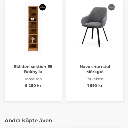
Ekliden sektion E5
Navo snurrstol
Bokhylla
Mörkgrå
Torkelson
Torkelson
5 280 kr
1 990 kr
Andra köpte även