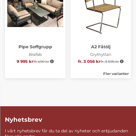
Pipe Soffgrupp
A2 Fåtölj
Brafab
Grythyttan
9 995 kr
15 490 kr
Ordinarie pris:
fr. 3 056 kr
fr. 3 595 kr
Ordinarie pris:
Fler varianter
Nyhetsbrev
I vårt nyhetsbrev får du ta del av nyheter och erbjudanden