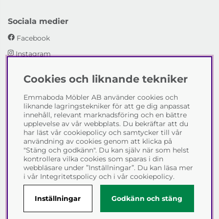
Sociala medier
Facebook
Instagram
Cookies och liknande tekniker
Emmaboda Möbler AB
Emmaboda Möbler AB använder cookies och
I fyra generationer har vi hjälpt människor att möblera
liknande lagringstekniker för att ge dig anpassat
sina hem och uppfylla sina inredningsdrömmar med
innehåll, relevant marknadsföring och en bättre
möbeldesign av högsta kvalitet. Vi vill hjälpa just dig att
upplevelse av vår webbplats. Du bekräftar att du
skapa ditt drömhem - kontakta gärna oss och berätta
har läst vår cookiepolicy och samtycker till vår
hur vi kan hjälpa dig.
användning av cookies genom att klicka på
"Stäng och godkänn". Du kan själv när som helst
Telefon:
0471-13690
kontrollera vilka cookies som sparas i din
E-post:
info@emmabodamobler.se
webbläsare under ”Inställningar”. Du kan läsa mer
i vår
Integritetspolicy
och i vår
cookiepolicy
.
Inställningar
Godkänn och stäng