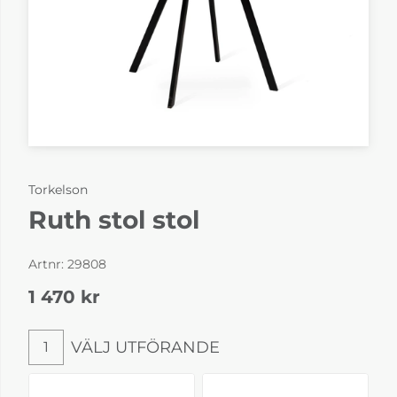
Torkelson
Ruth stol stol
Artnr:
29808
1 470
kr
VÄLJ UTFÖRANDE
1
Välj utförande