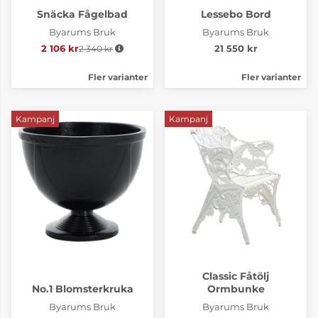
Snäcka Fågelbad
Lessebo Bord
Byarums Bruk
Byarums Bruk
2 106 kr
2 340 kr
Ordinarie pris:
21 550 kr
Fler varianter
Fler varianter
Kampanj
Kampanj
Classic Fåtölj
No.1 Blomsterkruka
Ormbunke
Byarums Bruk
Byarums Bruk