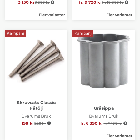
3 150 kr
3 500 kr
Ordinarie pris:
fr. 9 720 kr
fr. 10 800 kr
Ordinarie pris:
Fler varianter
Fler varianter
Kampanj
Kampanj
Skruvsats Classic
Fåtölj
Gråsippa
Byarums Bruk
Byarums Bruk
198 kr
220 kr
Ordinarie pris:
fr. 6 390 kr
fr. 7 100 kr
Ordinarie pris:
Fler varianter