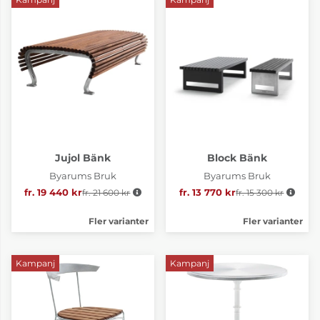
Jujol Bänk
Block Bänk
Byarums Bruk
Byarums Bruk
fr. 19 440 kr
fr. 21 600 kr
Ordinarie pris:
fr. 13 770 kr
fr. 15 300 kr
Ordinarie pris:
Fler varianter
Fler varianter
Kampanj
Kampanj