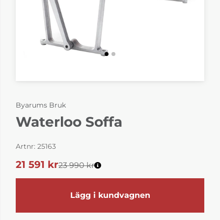
Byarums Bruk
Waterloo Soffa
Artnr:
25163
21 591
kr
23 990 kr
Lägg i kundvagnen