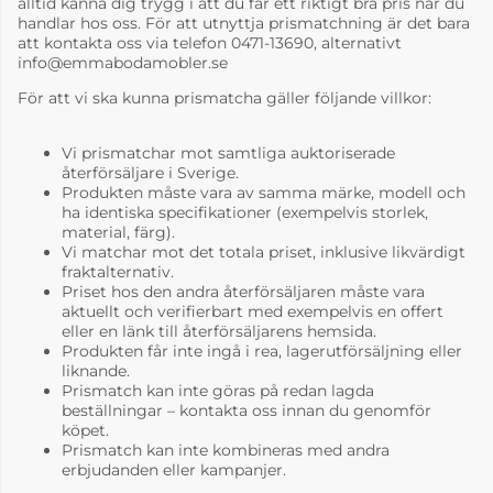
alltid känna dig trygg i att du får ett riktigt bra pris när du
handlar hos oss. För att utnyttja prismatchning är det bara
att kontakta oss via telefon 0471-13690, alternativt
info@emmabodamobler.se
För att vi ska kunna prismatcha gäller följande villkor:
Vi prismatchar mot samtliga auktoriserade
återförsäljare i Sverige.
Produkten måste vara av samma märke, modell och
ha identiska specifikationer (exempelvis storlek,
material, färg).
Vi matchar mot det totala priset, inklusive likvärdigt
fraktalternativ.
Priset hos den andra återförsäljaren måste vara
aktuellt och verifierbart med exempelvis en offert
eller en länk till återförsäljarens hemsida.
Produkten får inte ingå i rea, lagerutförsäljning eller
liknande.
Prismatch kan inte göras på redan lagda
beställningar – kontakta oss innan du genomför
köpet.
Prismatch kan inte kombineras med andra
erbjudanden eller kampanjer.