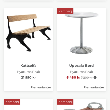
Kampanj
Kattsoffa
Uppsala Bord
Byarums Bruk
Byarums Bruk
21 990 kr
6 480 kr
7 200 kr
Ordinarie pris:
Fler varianter
Fler varianter
Kampanj
Kampanj