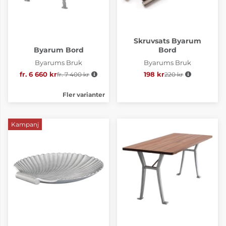
Skruvsats Byarum
Byarum Bord
Bord
Byarums Bruk
Byarums Bruk
fr. 6 660 kr
fr. 7 400 kr
Ordinarie pris:
198 kr
220 kr
Ordinarie pris:
Fler varianter
Kampanj