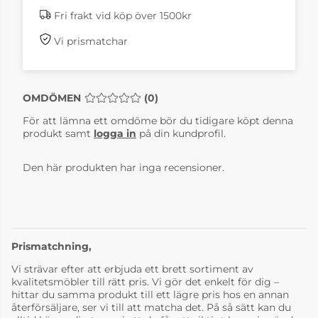
Fri frakt vid köp över 1500kr
Vi prismatchar
OMDÖMEN
MEDELBETYG 0 AV 5 ANTAL BETYG 0
(
0
)
För att lämna ett omdöme bör du tidigare köpt denna
produkt samt
logga in
på din kundprofil.
Den här produkten har inga recensioner.
Prismatchning,
Vi strävar efter att erbjuda ett brett sortiment av
kvalitetsmöbler till rätt pris. Vi gör det enkelt för dig –
hittar du samma produkt till ett lägre pris hos en annan
återförsäljare, ser vi till att matcha det. På så sätt kan du