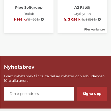
Pipe Soffgrupp
A2 Fåtölj
Brafab
Grythyttan
9 995 kr
15 490 kr
Ordinarie pris:
fr. 3 056 kr
fr. 3 595 kr
Ordinarie pris:
Fler varianter
Nyhetsbrev
I vårt nyhetsbrev får du ta del av nyheter och erbjudanden
före alla andra.
Signa upp