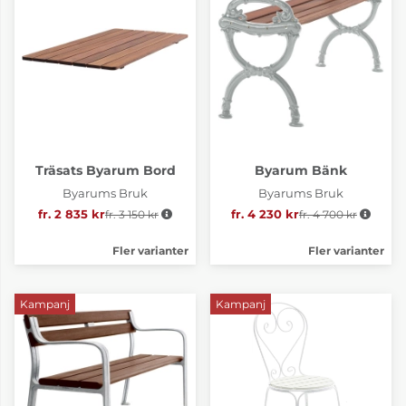
Träsats Byarum Bord
Byarum Bänk
Byarums Bruk
Byarums Bruk
fr. 2 835 kr
Ordinarie pris:
fr. 3 150 kr
fr. 4 230 kr
fr. 4 700 kr
Ordinarie pris:
Fler varianter
Fler varianter
Kampanj
Kampanj