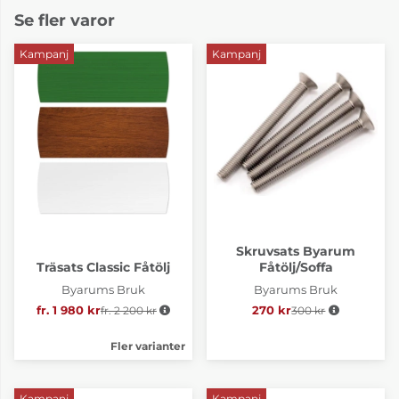
Se fler varor
Kampanj
Kampanj
Skruvsats Byarum
Träsats Classic Fåtölj
Fåtölj/Soffa
Byarums Bruk
Byarums Bruk
fr. 1 980 kr
fr. 2 200 kr
Ordinarie pris:
270 kr
300 kr
Ordinarie pris:
Fler varianter
Kampanj
Kampanj