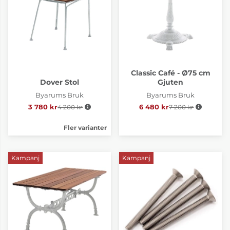
Classic Café - Ø75 cm
Dover Stol
Gjuten
Byarums Bruk
Byarums Bruk
3 780 kr
4 200 kr
Ordinarie pris:
6 480 kr
7 200 kr
Ordinarie pris:
Fler varianter
Kampanj
Kampanj