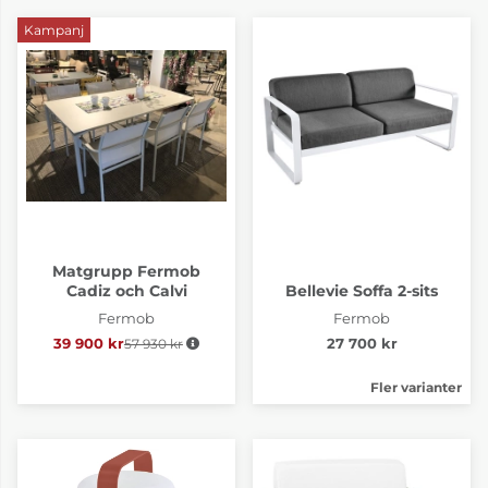
Kampanj
Matgrupp Fermob
Cadiz och Calvi
Bellevie Soffa 2-sits
Fermob
Fermob
39 900 kr
57 930 kr
Ordinarie pris:
27 700 kr
Fler varianter