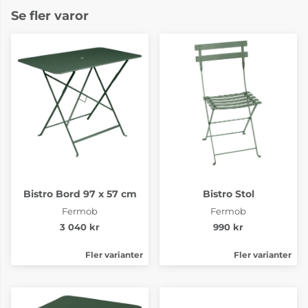
6-8 Veckor
6-8 Veckor
Se fler varor
Luxembourg Red
Luxembourg
Ochre
Rosemary
6-8 Veckor
6-8 Veckor
Bistro Bord 97 x 57 cm
Bistro Stol
Fermob
Fermob
3 040 kr
990 kr
Fler varianter
Fler varianter