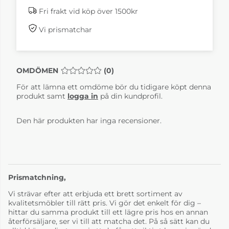
Fri frakt vid köp över 1500kr
Vi prismatchar
Luxembourg Clay
Luxembourg Cotton
Grey
White
6-8 Veckor
6-8 Veckor
OMDÖMEN
MEDELBETYG 0 AV 5 ANTAL BETYG 0
(
0
)
För att lämna ett omdöme bör du tidigare köpt denna
produkt samt
logga in
på din kundprofil.
Den här produkten har inga recensioner.
Prismatchning,
Luxembourg Deep
Luxembourg
Blue
Frosted Lemon
Vi strävar efter att erbjuda ett brett sortiment av
6-8 Veckor
6-8 Veckor
kvalitetsmöbler till rätt pris. Vi gör det enkelt för dig –
hittar du samma produkt till ett lägre pris hos en annan
återförsäljare, ser vi till att matcha det. På så sätt kan du