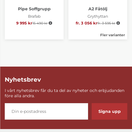
Pipe Soffgrupp
A2 Fåtölj
Brafab
Grythyttan
9 995 kr
15 490 kr
Ordinarie pris:
fr. 3 056 kr
fr. 3 595 kr
Ordinarie pris:
Fler varianter
Nyhetsbrev
I vårt nyhetsbrev får du ta del av nyheter och erbjudanden
före alla andra.
Signa upp