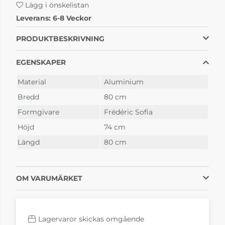
Lägg i önskelistan
Luxembourg Black
Luxembourg Cactus
Leverans:
6-8 Veckor
Cherry
6-8 Veckor
6-8 Veckor
PRODUKTBESKRIVNING
EGENSKAPER
Material
Aluminium
Bredd
80 cm
Formgivare
Frédéric Sofia
Höjd
74 cm
Luxembourg Cedar
Luxembourg Chili
Längd
80 cm
Green
6-8 Veckor
6-8 Veckor
OM VARUMÄRKET
Lagervaror skickas omgående