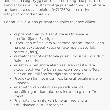
alltid känna dig trygg i att du får ett riktigt bra pris när du
handlar hos oss. För att utnyttja prismatchning är det bara
att kontakta oss via telefon 0471-13690, alternativt
info@emmabodamobler.se
För att vi ska kunna prismatcha gäller följande villkor:
Vi prismatchar mot samtliga auktoriserade
återförsäljare i Sverige.
Luxembourg Honey
Luxembourg Ice
Produkten måste vara av samma märke, modell och
Mint
ha identiska specifikationer (exempelvis storlek,
6-8 Veckor
6-8 Veckor
material, färg).
Vi matchar mot det totala priset, inklusive likvärdigt
fraktalternativ.
Priset hos den andra återförsäljaren måste vara
aktuellt och verifierbart med exempelvis en offert
eller en länk till återförsäljarens hemsida.
Produkten får inte ingå i rea, lagerutförsäljning eller
liknande.
Prismatch kan inte göras på redan lagda
beställningar – kontakta oss innan du genomför
köpet.
Prismatch kan inte kombineras med andra
Luxembourg
Luxembourg
erbjudanden eller kampanjer.
Liquorice
Nutmeg