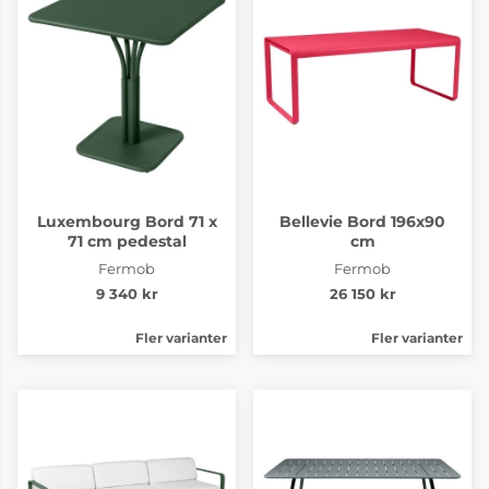
Luxembourg Storm
Luxembourg Willow
Grey
Green
6-8 Veckor
6-8 Veckor
Luxembourg Bord 71 x
Bellevie Bord 196x90
71 cm pedestal
cm
Fermob
Fermob
9 340 kr
26 150 kr
Fler varianter
Fler varianter