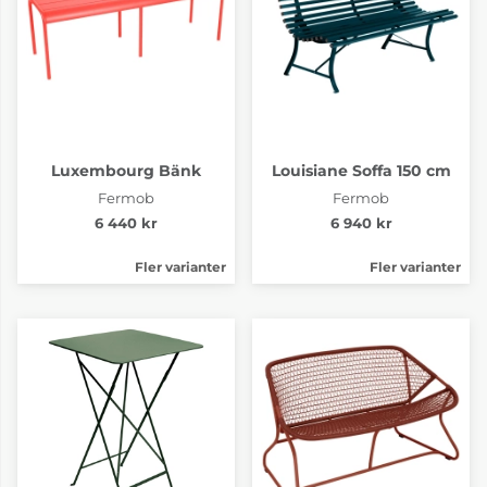
Bellevie Storm Grey
Bellevie Willow
Green
6-8 Veckor
6-8 Veckor
Luxembourg Bänk
Louisiane Soffa 150 cm
Fermob
Fermob
6 440 kr
6 940 kr
Fler varianter
Fler varianter