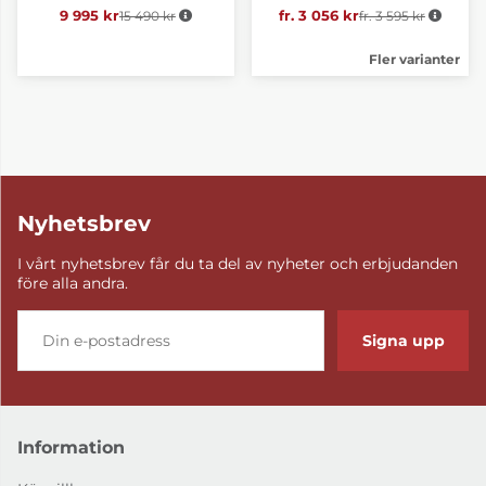
9 995 kr
15 490 kr
Ordinarie pris:
fr. 3 056 kr
fr. 3 595 kr
Ordinarie pris:
Fler varianter
Nyhetsbrev
I vårt nyhetsbrev får du ta del av nyheter och erbjudanden
före alla andra.
Signa upp
Information