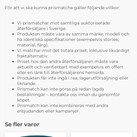
För att vi ska kunna prismatcha gäller följande villkor:
Vi prismatchar mot samtliga auktoriserade
återförsäljare i Sverige.
Produkten måste vara av samma märke, modell och
Bellevie Honey
Bellevie Ice Mint
ha identiska specifikationer (exempelvis storlek,
material, färg).
6-8 Veckor
6-8 Veckor
Vi matchar mot det totala priset, inklusive likvärdigt
fraktalternativ.
Priset hos den andra återförsäljaren måste vara
aktuellt och verifierbart med exempelvis en offert
eller en länk till återförsäljarens hemsida.
Produkten får inte ingå i rea, lagerutförsäljning eller
liknande.
Prismatch kan inte göras på redan lagda
beställningar – kontakta oss innan du genomför
köpet.
Prismatch kan inte kombineras med andra
erbjudanden eller kampanjer.
Bellevie Liquorice
Bellevie Nutmeg
Se fler varor
6-8 Veckor
6-8 Veckor