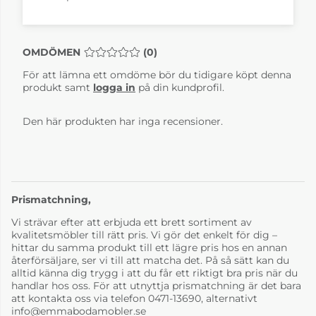
Bellevie Clay Grey
Bellevie Cotton
White
OMDÖMEN
MEDELBETYG 0 AV 5 ANTAL BETYG 0
(
0
)
6-8 Veckor
6-8 Veckor
För att lämna ett omdöme bör du tidigare köpt denna
produkt samt
logga in
på din kundprofil.
Den här produkten har inga recensioner.
Prismatchning,
Vi strävar efter att erbjuda ett brett sortiment av
Bellevie Deep Blue
Bellevie Frosted
Lemon
kvalitetsmöbler till rätt pris. Vi gör det enkelt för dig –
6-8 Veckor
6-8 Veckor
hittar du samma produkt till ett lägre pris hos en annan
återförsäljare, ser vi till att matcha det. På så sätt kan du
alltid känna dig trygg i att du får ett riktigt bra pris när du
handlar hos oss. För att utnyttja prismatchning är det bara
att kontakta oss via telefon 0471-13690, alternativt
info@emmabodamobler.se