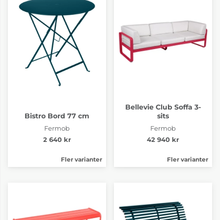
Bellevie Red Ochre
Bellevie Rosemary
Bellevie Club Soffa 3-
6-8 Veckor
6-8 Veckor
Bistro Bord 77 cm
sits
Fermob
Fermob
2 640 kr
42 940 kr
Fler varianter
Fler varianter