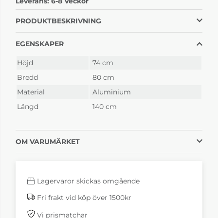
Leverans:
6-8 Veckor
Cherry
6-8 Veckor
6-8 Veckor
PRODUKTBESKRIVNING
EGENSKAPER
Höjd
74 cm
Bredd
80 cm
Material
Aluminium
Längd
140 cm
Bellevie Cedar Green
Bellevie Chili
6-8 Veckor
6-8 Veckor
OM VARUMÄRKET
Lagervaror skickas omgående
Fri frakt vid köp över 1500kr
Vi prismatchar