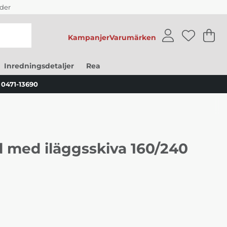
der
Kampanjer
Varumärken
V
An
.
Inredningsdetaljer
Rea
0471-13690
 med iläggsskiva 160/240