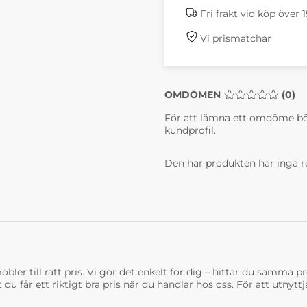
Grey
6-8 Veckor
6-8 
Fri frakt vid köp över 
Vi prismatchar
OMDÖMEN
MEDELBETYG 0 
(
0
)
För att lämna ett omdöme bö
kundprofil.
Costa matbord med
Costa
iläggsskiva Pesto
iläggs
Ochre
Den här produkten har inga r
6-8 Veckor
6-8 
bler till rätt pris. Vi gör det enkelt för dig – hittar du samma prod
t du får ett riktigt bra pris när du handlar hos oss. För att utnyt
Costa matbord med
iläggsskiva Willow