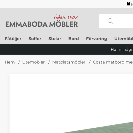
F
Fåtöljer
Soffor
Stolar
Bord
Förvaring
Utemöbl
Har ni några
Hem
Utemöbler
Matplatsmöbler
Costa matbord med
Produktbilder