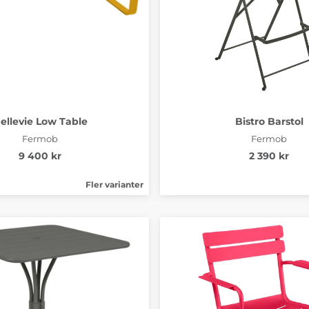
ellevie Low Table
Bistro Barstol
Fermob
Fermob
9 400 kr
2 390 kr
Fler varianter