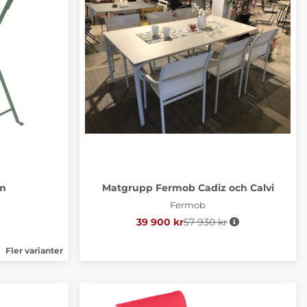
cm
Matgrupp Fermob Cadiz och Calvi
Fermob
39 900 kr
57 930 kr
Ordinarie pris:
Fler varianter