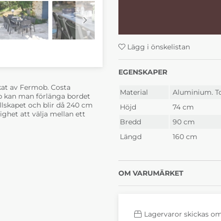
iläggsskiva Chilli
iläggs
Grey
6-8 Veckor
6-8 
Lägg i önskelistan
EGENSKAPER
kat av Fermob. Costa
Material
Aluminium. T
pp kan man förlänga bordet
Costa matbord med
Costa
llskapet och blir då 240 cm
Höjd
74 cm
iläggsskiva Frosted
iläggs
ghet att välja mellan ett
Lemon
Ginger
6-8 Veckor
6-8 
Bredd
90 cm
Längd
160 cm
OM VARUMÄRKET
Costa matbord med
Costa
Lagervaror skickas o
iläggsskiva Lapilli
iläggs