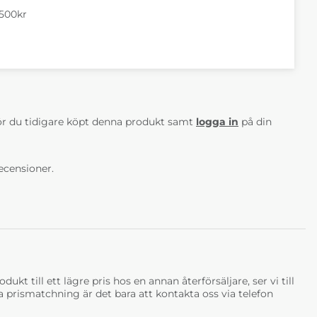
Marshmallow
Veckor
6-8 Veckor
6-8 Veckor
1500kr
AV 5 ANTAL BETYG 0
r du tidigare köpt denna produkt samt
logga in
på din
 matbord med
Costa matbord med
Costa matbord med
skiva Red
iläggsskiva
iläggsskiva Storm
Rosemary
Grey
ecensioner.
Veckor
6-8 Veckor
6-8 Veckor
ukt till ett lägre pris hos en annan återförsäljare, ser vi till
tja prismatchning är det bara att kontakta oss via telefon