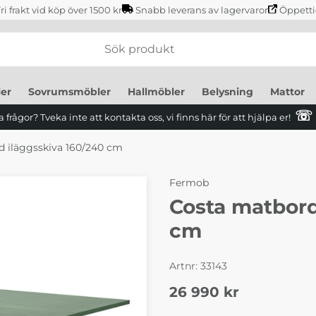
ri frakt vid köp över 1500 kr
Snabb leverans av lagervaror
Öppetti
er
Sovrumsmöbler
Hallmöbler
Belysning
Mattor
☏
 frågor? Tveka inte att kontakta oss, vi finns här för att hjälpa er!
 iläggsskiva 160/240 cm
Fermob
Costa matbord
cm
Artnr:
33143
26 990
kr