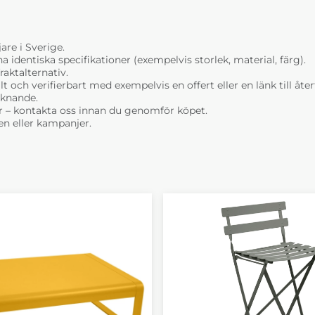
Green
6-8 Veckor
are i Sverige.
dentiska specifikationer (exempelvis storlek, material, färg).
raktalternativ.
t och verifierbart med exempelvis en offert eller en länk till åt
liknande.
r – kontakta oss innan du genomför köpet.
n eller kampanjer.