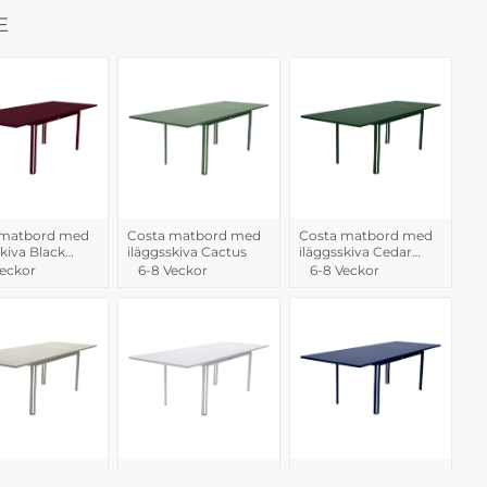
E
 matbord med
Costa matbord med
Costa matbord med
skiva Black
iläggsskiva Cactus
iläggsskiva Cedar
Green
Veckor
6-8 Veckor
6-8 Veckor
 matbord med
Costa matbord med
Costa matbord med