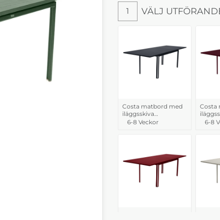
VÄLJ UTFÖRAND
1
Välj utförande
Costa matbord med
Costa
iläggsskiva
iläggs
Anthracite
Cherry
6-8 Veckor
6-8 
Costa matbord med
Costa