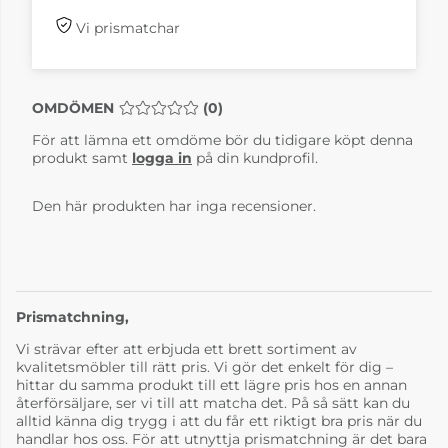
Vi prismatchar
Bellevie Clay Grey
Bellevie Cotton
White
OMDÖMEN
MEDELBETYG 0 AV 5 ANTAL BETYG 0
(
0
)
6-8 Veckor
6-8 Veckor
För att lämna ett omdöme bör du tidigare köpt denna
produkt samt
logga in
på din kundprofil.
Den här produkten har inga recensioner.
Prismatchning,
Vi strävar efter att erbjuda ett brett sortiment av
Bellevie Deep Blue
Bellevie Frosted
Lemon
kvalitetsmöbler till rätt pris. Vi gör det enkelt för dig –
6-8 Veckor
6-8 Veckor
hittar du samma produkt till ett lägre pris hos en annan
återförsäljare, ser vi till att matcha det. På så sätt kan du
alltid känna dig trygg i att du får ett riktigt bra pris när du
handlar hos oss. För att utnyttja prismatchning är det bara