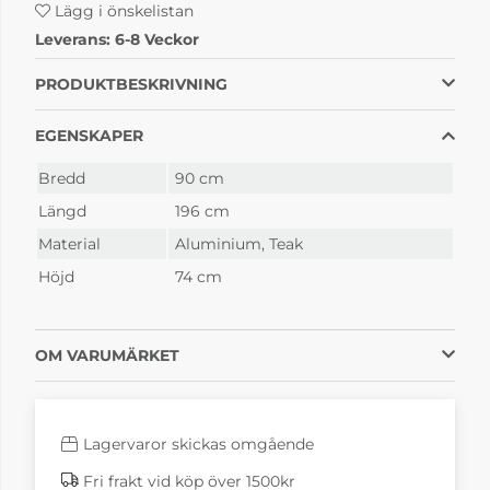
Lägg i önskelistan
Bellevie Black
Bellevie Cactus
Leverans:
6-8 Veckor
Cherry
6-8 Veckor
6-8 Veckor
PRODUKTBESKRIVNING
EGENSKAPER
Bredd
90 cm
Längd
196 cm
Material
Aluminium, Teak
Höjd
74 cm
Bellevie Cedar Green
Bellevie Chili
6-8 Veckor
6-8 Veckor
OM VARUMÄRKET
Lagervaror skickas omgående
Fri frakt vid köp över 1500kr