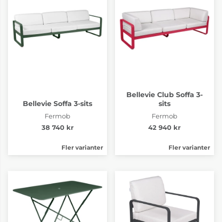
Bellevie Storm Grey
Bellevie Willow
Green
6-8 Veckor
6-8 Veckor
Bellevie Club Soffa 3-
Bellevie Soffa 3-sits
sits
Fermob
Fermob
38 740 kr
42 940 kr
Fler varianter
Fler varianter