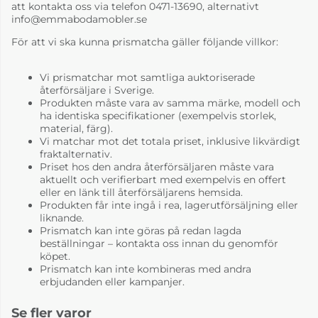
att kontakta oss via telefon 0471-13690, alternativt
info@emmabodamobler.se
För att vi ska kunna prismatcha gäller följande villkor:
Vi prismatchar mot samtliga auktoriserade
återförsäljare i Sverige.
Produkten måste vara av samma märke, modell och
Bellevie Honey
Bellevie Ice Mint
ha identiska specifikationer (exempelvis storlek,
material, färg).
6-8 Veckor
6-8 Veckor
Vi matchar mot det totala priset, inklusive likvärdigt
fraktalternativ.
Priset hos den andra återförsäljaren måste vara
aktuellt och verifierbart med exempelvis en offert
eller en länk till återförsäljarens hemsida.
Produkten får inte ingå i rea, lagerutförsäljning eller
liknande.
Prismatch kan inte göras på redan lagda
beställningar – kontakta oss innan du genomför
köpet.
Prismatch kan inte kombineras med andra
erbjudanden eller kampanjer.
Bellevie Liquorice
Bellevie Nutmeg
Se fler varor