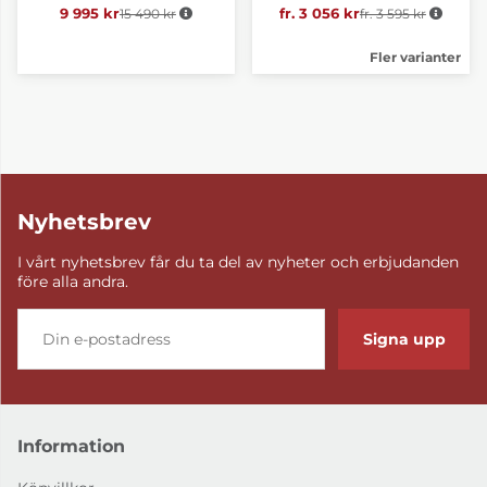
9 995 kr
15 490 kr
Ordinarie pris:
fr. 3 056 kr
fr. 3 595 kr
Ordinarie pris:
Fler varianter
Nyhetsbrev
I vårt nyhetsbrev får du ta del av nyheter och erbjudanden
före alla andra.
Signa upp
Information