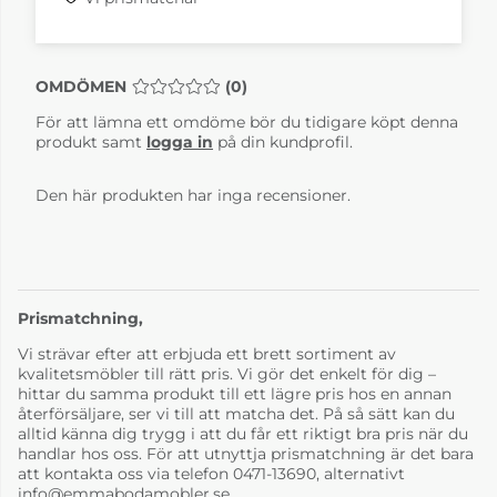
OMDÖMEN
MEDELBETYG 0 AV 5 ANTAL BETYG 0
(
0
)
För att lämna ett omdöme bör du tidigare köpt denna
produkt samt
logga in
på din kundprofil.
Den här produkten har inga recensioner.
Prismatchning,
Vi strävar efter att erbjuda ett brett sortiment av
kvalitetsmöbler till rätt pris. Vi gör det enkelt för dig –
hittar du samma produkt till ett lägre pris hos en annan
återförsäljare, ser vi till att matcha det. På så sätt kan du
alltid känna dig trygg i att du får ett riktigt bra pris när du
handlar hos oss. För att utnyttja prismatchning är det bara
att kontakta oss via telefon 0471-13690, alternativt
info@emmabodamobler.se