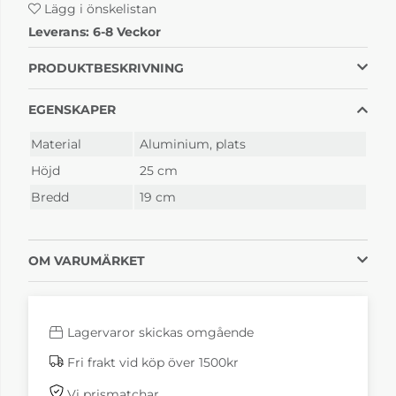
Lägg i önskelistan
Leverans:
6-8 Veckor
Balad Cactus
Balad Honey
1 025 kr
1 025 kr
PRODUKTBESKRIVNING
6-8 Veckor
6-8 Veckor
EGENSKAPER
Material
Aluminium, plats
Höjd
25 cm
Bredd
19 cm
OM VARUMÄRKET
Balad Nutmeg
Balad Red Ochre
995 kr
1 025 kr
6-8 Veckor
6-8 Veckor
Lagervaror skickas omgående
Fri frakt vid köp över 1500kr
Vi prismatchar