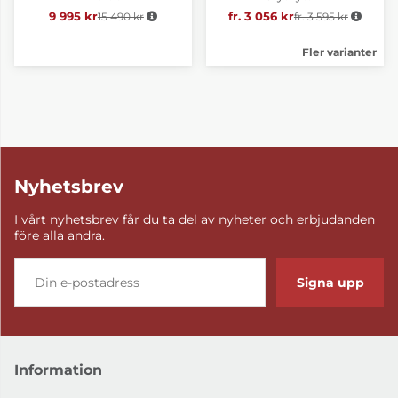
9 995 kr
15 490 kr
Ordinarie pris:
fr. 3 056 kr
fr. 3 595 kr
Ordinarie pris:
Fler varianter
Nyhetsbrev
I vårt nyhetsbrev får du ta del av nyheter och erbjudanden
före alla andra.
Signa upp
Information