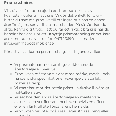
Prismatchning,
Vi strävar efter att erbjuda ett brett sortiment av
kvalitetsmöbler till rätt pris. Vi gör det enkelt för dig –
hittar du samma produkt till ett lägre pris hos en annan
återförsäljare, ser vi till att matcha det. På så sätt kan du
alltid känna dig trygg i att du får ett riktigt bra pris när du
handlar hos oss. För att utnyttja prismatchning är det bara
att kontakta oss via telefon 0471-13690, alternativt
info@emmabodamobler.se
För att vi ska kunna prismatcha gäller följande villkor:
Vi prismatchar mot samtliga auktoriserade
återförsäljare i Sverige.
Produkten måste vara av samma märke, modell och
ha identiska specifikationer (exempelvis storlek,
material, färg).
Vi matchar mot det totala priset, inklusive likvärdigt
fraktalternativ.
Priset hos den andra återförsäljaren måste vara
aktuellt och verifierbart med exempelvis en offert
eller en länk till återförsäljarens hemsida.
Produkten får inte ingå i rea, lagerutförsäljning eller
liknande.