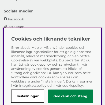
Sociala medier
Facebook
Instagram
Cookies och liknande tekniker
Emmaboda Möbler AB
Emmaboda Möbler AB använder cookies och
I fyra generationer har vi hjälpt människor att möblera
liknande lagringstekniker för att ge dig anpassat
sina hem och uppfylla sina inredningsdrömmar med
innehåll, relevant marknadsföring och en bättre
möbeldesign av högsta kvalitet. Vi vill hjälpa just dig att
upplevelse av vår webbplats. Du bekräftar att du
skapa ditt drömhem - kontakta gärna oss och berätta
har läst vår cookiepolicy och samtycker till vår
hur vi kan hjälpa dig.
användning av cookies genom att klicka på
"Stäng och godkänn". Du kan själv när som helst
Telefon:
0471-13690
kontrollera vilka cookies som sparas i din
E-post:
info@emmabodamobler.se
webbläsare under ”Inställningar”. Du kan läsa mer
i vår
Integritetspolicy
och i vår
cookiepolicy
.
Inställningar
Godkänn och stäng