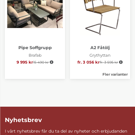
Pipe Soffgrupp
A2 Fåtölj
Brafab
Grythyttan
9 995 kr
15 490 kr
Ordinarie pris:
fr. 3 056 kr
fr. 3 595 kr
Ordinarie pris:
Fler varianter
Nyhetsbrev
I vårt nyhetsbrev får du ta del av nyheter och erbjudanden