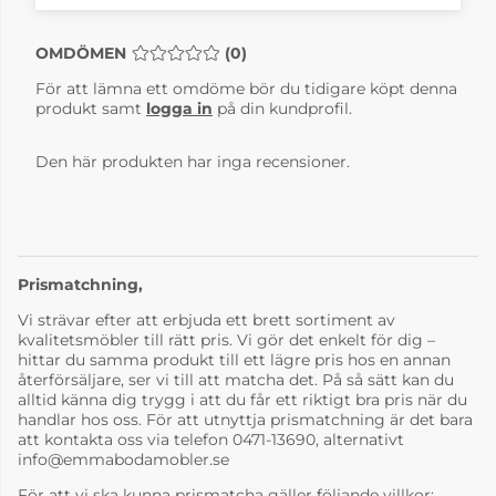
OMDÖMEN
MEDELBETYG 0 AV 5 ANTAL BETYG 0
(
0
)
För att lämna ett omdöme bör du tidigare köpt denna
produkt samt
logga in
på din kundprofil.
Den här produkten har inga recensioner.
Prismatchning,
Vi strävar efter att erbjuda ett brett sortiment av
kvalitetsmöbler till rätt pris. Vi gör det enkelt för dig –
hittar du samma produkt till ett lägre pris hos en annan
återförsäljare, ser vi till att matcha det. På så sätt kan du
alltid känna dig trygg i att du får ett riktigt bra pris när du
handlar hos oss. För att utnyttja prismatchning är det bara
att kontakta oss via telefon 0471-13690, alternativt
info@emmabodamobler.se
För att vi ska kunna prismatcha gäller följande villkor: