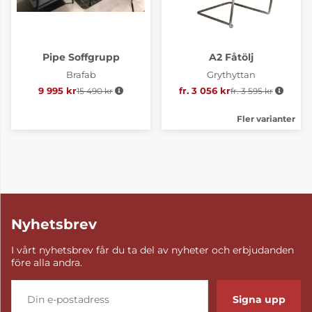
Pipe Soffgrupp
A2 Fåtölj
Brafab
Grythyttan
9 995 kr
15 490 kr
Ordinarie pris:
fr. 3 056 kr
fr. 3 595 kr
Ordinarie pris:
Fler varianter
Nyhetsbrev
I vårt nyhetsbrev får du ta del av nyheter och erbjudanden
före alla andra.
Signa upp