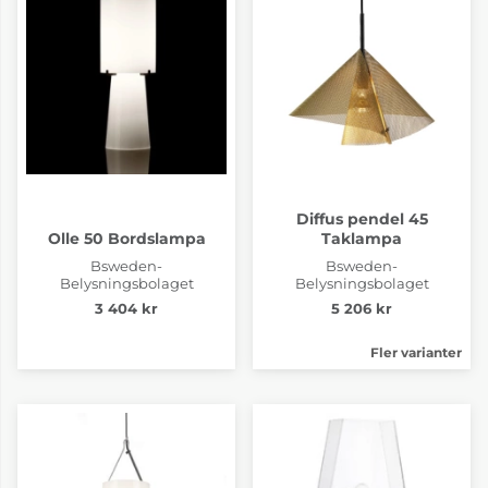
Diffus pendel 45
Olle 50 Bordslampa
Taklampa
Bsweden-
Bsweden-
Belysningsbolaget
Belysningsbolaget
3 404 kr
5 206 kr
Fler varianter