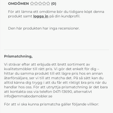
OMDÖMEN
MEDELBETYG 0 AV 5 ANTAL BETYG 0
(
0
)
För att lämna ett omdöme bör du tidigare köpt denna
produkt samt
logga in
på din kundprofil.
Den här produkten har inga recensioner.
Prismatchning,
Vi strävar efter att erbjuda ett brett sortiment av
kvalitetsmöbler till rätt pris. Vi gör det enkelt för dig –
hittar du samma produkt till ett lägre pris hos en annan
återförsäljare, ser vi till att matcha det. På så sätt kan du
alltid känna dig trygg i att du får ett riktigt bra pris när du
handlar hos oss. För att utnyttja prismatchning är det bara
att kontakta oss via telefon 0471-13690, alternativt
info@emmabodamobler.se
För att vi ska kunna prismatcha gäller följande villkor: