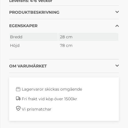
Leverans:
4-6 Veckor
Stella Svart tyg
Stella Vitt tyg
3 295 kr
3 295 kr
PRODUKTBESKRIVNING
4-6 Veckor
4-6 Veckor
EGENSKAPER
Bredd
28 cm
Höjd
78 cm
OM VARUMÄRKET
Lagervaror skickas omgående
Fri frakt vid köp över 1500kr
Vi prismatchar