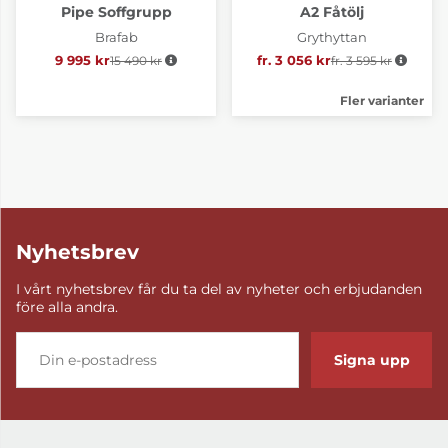
Pipe Soffgrupp
A2 Fåtölj
Brafab
Grythyttan
9 995 kr
15 490 kr
Ordinarie pris:
fr. 3 056 kr
fr. 3 595 kr
Ordinarie pris:
Fler varianter
Nyhetsbrev
I vårt nyhetsbrev får du ta del av nyheter och erbjudanden
före alla andra.
Signa upp