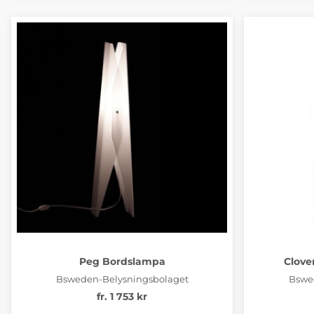
Peg Bordslampa
Clove
Bsweden-Belysningsbolaget
Bswe
fr. 1 753 kr