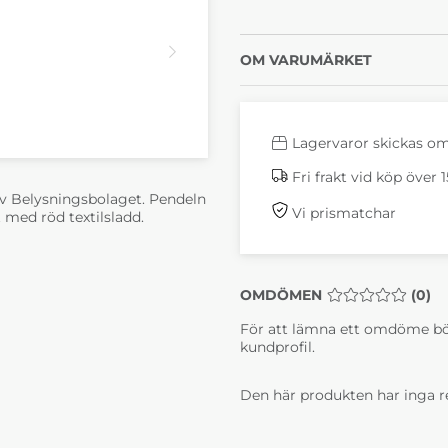
OM VARUMÄRKET
Lagervaror skickas o
Fri frakt vid köp över 
 av Belysningsbolaget. Pendeln
Vi prismatchar
t med röd textilsladd.
OMDÖMEN
MEDELBETYG 0 
(
0
)
För att lämna ett omdöme bö
kundprofil.
Den här produkten har inga r