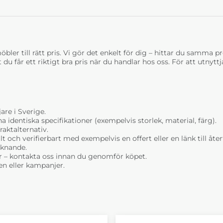
bler till rätt pris. Vi gör det enkelt för dig – hittar du samma prod
t du får ett riktigt bra pris när du handlar hos oss. För att utnyt
are i Sverige.
dentiska specifikationer (exempelvis storlek, material, färg).
raktalternativ.
t och verifierbart med exempelvis en offert eller en länk till åt
liknande.
r – kontakta oss innan du genomför köpet.
n eller kampanjer.