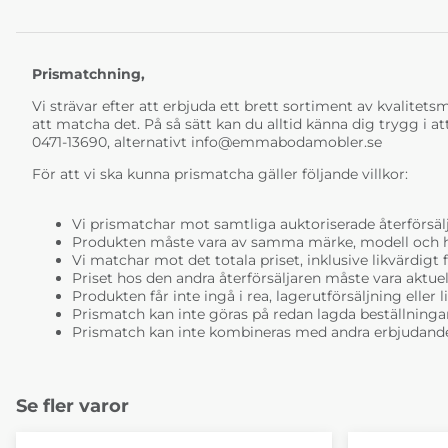
Prismatchning,
Vi strävar efter att erbjuda ett brett sortiment av kvalitetsmö
att matcha det. På så sätt kan du alltid känna dig trygg i at
0471-13690, alternativt
info@emmabodamobler.se
För att vi ska kunna prismatcha gäller följande villkor:
Vi prismatchar mot samtliga auktoriserade återförsälj
Produkten måste vara av samma märke, modell och ha i
Vi matchar mot det totala priset, inklusive likvärdigt f
Priset hos den andra återförsäljaren måste vara aktuell
Produkten får inte ingå i rea, lagerutförsäljning eller 
Prismatch kan inte göras på redan lagda beställninga
Prismatch kan inte kombineras med andra erbjudande
Se fler varor