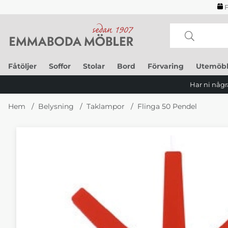
F
Fåtöljer
Soffor
Stolar
Bord
Förvaring
Utemöbl
Har ni några
Hem
Belysning
Taklampor
Flinga 50 Pendel
Produktbilder