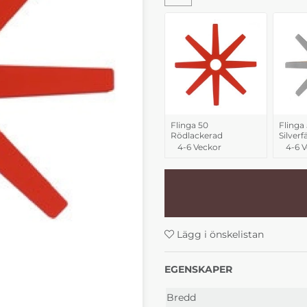
Flinga 50
Flinga
Rödlackerad
Silver
4-6 Veckor
4-6 
Lägg i önskelistan
EGENSKAPER
Bredd