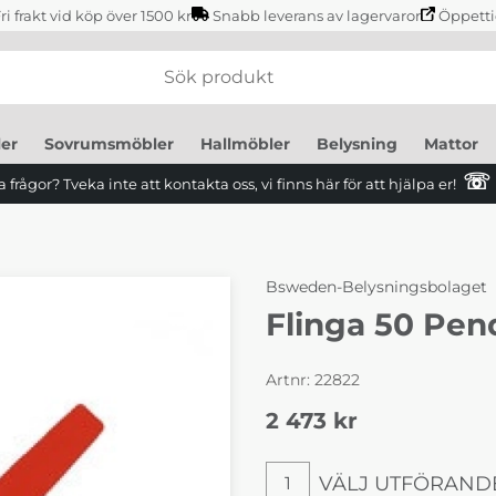
ri frakt vid köp över 1500 kr
Snabb leverans av lagervaror
Öppetti
er
Sovrumsmöbler
Hallmöbler
Belysning
Mattor
☏
 frågor? Tveka inte att kontakta oss, vi finns här för att hjälpa er!
Bsweden-Belysningsbolaget
Flinga 50 Pen
Artnr:
22822
2 473
kr
VÄLJ UTFÖRAND
1
Välj utförande