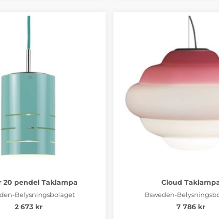
r 20 pendel Taklampa
Cloud Taklamp
den-Belysningsbolaget
Bsweden-Belysningsbo
2 673 kr
7 786 kr