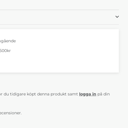
mgående
1500kr
AV 5 ANTAL BETYG 0
r du tidigare köpt denna produkt samt
logga in
på din
ecensioner.