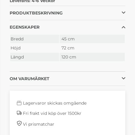
Leverans:
4-6 Veckor
4-6 Veckor
4-6 Veckor
PRODUKTBESKRIVNING
EGENSKAPER
Bredd
45 cm
Höjd
72 cm
Längd
120 cm
Brokk Kandell blå
Brokk Kandell röd
OM VARUMÄRKET
4-6 Veckor
4-6 Veckor
Lagervaror skickas omgående
Fri frakt vid köp över 1500kr
Vi prismatchar