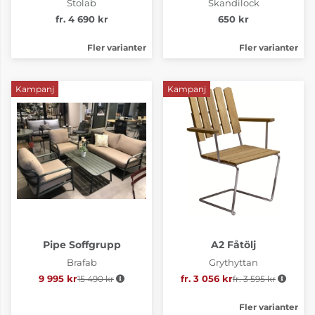
Stolab
Skandilock
fr. 4 690 kr
650 kr
Fler varianter
Fler varianter
Kampanj
Kampanj
Pipe Soffgrupp
A2 Fåtölj
Brafab
Grythyttan
9 995 kr
15 490 kr
Ordinarie pris:
fr. 3 056 kr
fr. 3 595 kr
Ordinarie pris:
Fler varianter