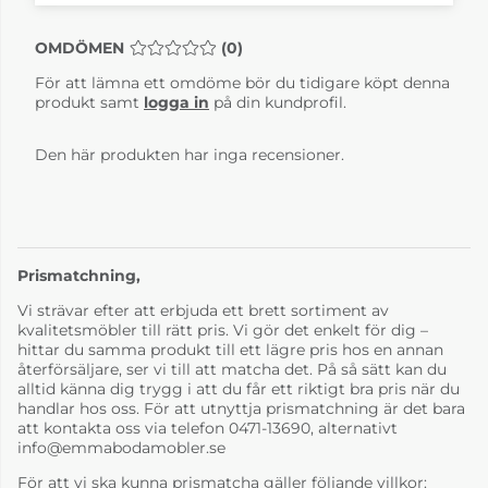
OMDÖMEN
MEDELBETYG 0 AV 5 ANTAL BETYG 0
(
0
)
Brokk Lera
Brokk Svart
För att lämna ett omdöme bör du tidigare köpt denna
4-6 Veckor
4-6 Veckor
produkt samt
logga in
på din kundprofil.
Den här produkten har inga recensioner.
Prismatchning,
Vi strävar efter att erbjuda ett brett sortiment av
kvalitetsmöbler till rätt pris. Vi gör det enkelt för dig –
Brokk Vit
hittar du samma produkt till ett lägre pris hos en annan
återförsäljare, ser vi till att matcha det. På så sätt kan du
4-6 Veckor
alltid känna dig trygg i att du får ett riktigt bra pris när du
handlar hos oss. För att utnyttja prismatchning är det bara
att kontakta oss via telefon 0471-13690, alternativt
info@emmabodamobler.se
För att vi ska kunna prismatcha gäller följande villkor: