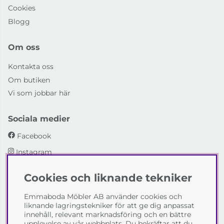
Cookies
Blogg
Om oss
Kontakta oss
Om butiken
Vi som jobbar här
Sociala medier
Facebook
Instagram
Cookies och liknande tekniker
Emmaboda Möbler AB
Emmaboda Möbler AB använder cookies och
I fyra generationer har vi hjälpt människor att möblera
liknande lagringstekniker för att ge dig anpassat
sina hem och uppfylla sina inredningsdrömmar med
innehåll, relevant marknadsföring och en bättre
möbeldesign av högsta kvalitet. Vi vill hjälpa just dig att
upplevelse av vår webbplats. Du bekräftar att du