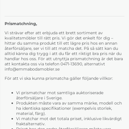
Bruno Krom Läder
svart 9110
Prismatchning,
4-6 Veckor
Vi strävar efter att erbjuda ett brett sortiment av
kvalitetsmöbler till rätt pris. Vi gör det enkelt för dig –
hittar du samma produkt till ett lägre pris hos en annan
återförsäljare, ser vi till att matcha det. På så sätt kan du
alltid känna dig trygg i att du får ett riktigt bra pris när du
handlar hos oss. För att utnyttja prismatchning är det bara
att kontakta oss via telefon 0471-13690, alternativt
info@emmabodamobler.se
För att vi ska kunna prismatcha gäller följande villkor:
Vi prismatchar mot samtliga auktoriserade
återförsäljare i Sverige.
Produkten måste vara av samma märke, modell och
ha identiska specifikationer (exempelvis storlek,
material, färg).
Vi matchar mot det totala priset, inklusive likvärdigt
fraktalternativ.
Priset hos den andra återförsäljaren måste vara