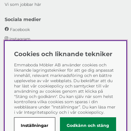
Vi som jobbar här
Sociala medier
Facebook
Instagram
Cookies och liknande tekniker
Emmaboda Möbler AB
Emmaboda Möbler AB använder cookies och
I fyra generationer har vi hjälpt människor att möblera
liknande lagringstekniker för att ge dig anpassat
sina hem och uppfylla sina inredningsdrömmar med
innehåll, relevant marknadsföring och en bättre
möbeldesign av högsta kvalitet. Vi vill hjälpa just dig att
upplevelse av vår webbplats. Du bekräftar att du
skapa ditt drömhem - kontakta gärna oss och berätta
har läst vår cookiepolicy och samtycker till vår
hur vi kan hjälpa dig.
användning av cookies genom att klicka på
"Stäng och godkänn". Du kan själv när som helst
Telefon:
0471-13690
kontrollera vilka cookies som sparas i din
E-post:
info@emmabodamobler.se
webbläsare under ”Inställningar”. Du kan läsa mer
i vår
Integritetspolicy
och i vår
cookiepolicy
.
Inställningar
Godkänn och stäng