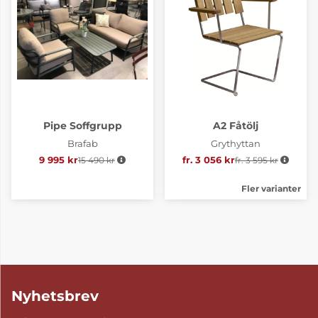
Pipe Soffgrupp
A2 Fåtölj
Brafab
Grythyttan
9 995 kr
15 490 kr
Ordinarie pris:
fr. 3 056 kr
fr. 3 595 kr
Ordinarie pris:
Fler varianter
Nyhetsbrev