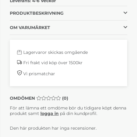
Leverans:
4-6 Veckor
grön 9201
konjak 9203
4-6 Veckor
4-6 Veckor
PRODUKTBESKRIVNING
OM VARUMÄRKET
Lagervaror skickas omgående
Fri frakt vid köp över 1500kr
Vi prismatchar
Bruno Krom Läder
Bruno Krom Läder
Natur 9101
röd 9209
4-6 Veckor
4-6 Veckor
OMDÖMEN
MEDELBETYG 0 AV 5 ANTAL BETYG 0
(
0
)
För att lämna ett omdöme bör du tidigare köpt denna
produkt samt
logga in
på din kundprofil.
Den här produkten har inga recensioner.