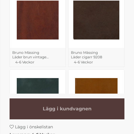
Bruno Mässing
Bruno Mässing
Läder brun vintage
Läder cigarr 9208
9267
4-6 Veckor
4-6 Veckor
Lägg i kundvagnen
Lägg i önskelistan
Bruno Mässing
Bruno Mässing