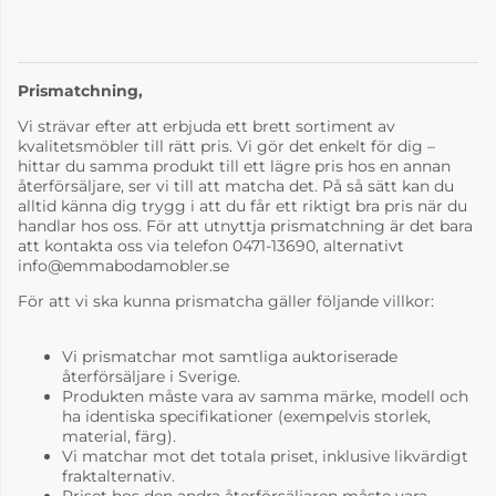
Bruno Mässing
Läder svart 9110
Prismatchning,
4-6 Veckor
Vi strävar efter att erbjuda ett brett sortiment av
kvalitetsmöbler till rätt pris. Vi gör det enkelt för dig –
hittar du samma produkt till ett lägre pris hos en annan
återförsäljare, ser vi till att matcha det. På så sätt kan du
alltid känna dig trygg i att du får ett riktigt bra pris när du
handlar hos oss. För att utnyttja prismatchning är det bara
att kontakta oss via telefon 0471-13690, alternativt
info@emmabodamobler.se
För att vi ska kunna prismatcha gäller följande villkor:
Vi prismatchar mot samtliga auktoriserade
återförsäljare i Sverige.
Produkten måste vara av samma märke, modell och
ha identiska specifikationer (exempelvis storlek,
material, färg).
Vi matchar mot det totala priset, inklusive likvärdigt
fraktalternativ.
Priset hos den andra återförsäljaren måste vara