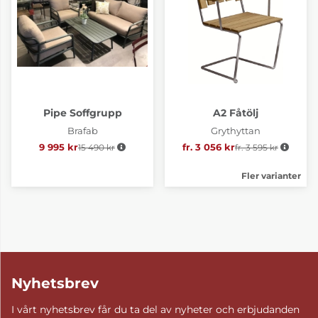
Pipe Soffgrupp
A2 Fåtölj
Brafab
Grythyttan
9 995 kr
15 490 kr
Ordinarie pris:
fr. 3 056 kr
fr. 3 595 kr
Ordinarie pris:
Fler varianter
Nyhetsbrev
I vårt nyhetsbrev får du ta del av nyheter och erbjudanden