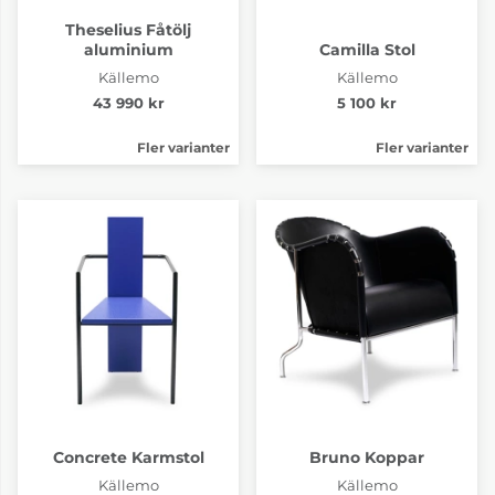
Theselius Fåtölj
aluminium
Camilla Stol
Källemo
Källemo
43 990 kr
5 100 kr
Fler varianter
Fler varianter
Concrete Karmstol
Bruno Koppar
Källemo
Källemo