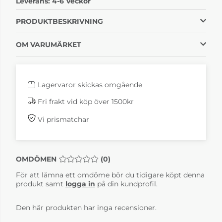
Leverans:
4-6 Veckor
Läder grön 9201
Läder konjak 9203
4-6 Veckor
4-6 Veckor
PRODUKTBESKRIVNING
OM VARUMÄRKET
Lagervaror skickas omgående
Fri frakt vid köp över 1500kr
Vi prismatchar
Bruno Mässing
Bruno Mässing
Läder Natur 9101
Läder röd 9209
4-6 Veckor
4-6 Veckor
OMDÖMEN
MEDELBETYG 0 AV 5 ANTAL BETYG 0
(
0
)
För att lämna ett omdöme bör du tidigare köpt denna
produkt samt
logga in
på din kundprofil.
Den här produkten har inga recensioner.