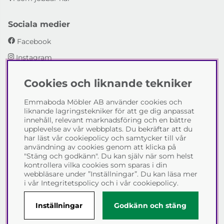
Sociala medier
Facebook
Instagram
Cookies och liknande tekniker
Emmaboda Möbler AB
Emmaboda Möbler AB använder cookies och
I fyra generationer har vi hjälpt människor att möblera
liknande lagringstekniker för att ge dig anpassat
sina hem och uppfylla sina inredningsdrömmar med
innehåll, relevant marknadsföring och en bättre
möbeldesign av högsta kvalitet. Vi vill hjälpa just dig att
upplevelse av vår webbplats. Du bekräftar att du
skapa ditt drömhem - kontakta gärna oss och berätta
har läst vår cookiepolicy och samtycker till vår
hur vi kan hjälpa dig.
användning av cookies genom att klicka på
"Stäng och godkänn". Du kan själv när som helst
Telefon:
0471-13690
kontrollera vilka cookies som sparas i din
E-post:
info@emmabodamobler.se
webbläsare under ”Inställningar”. Du kan läsa mer
i vår
Integritetspolicy
och i vår
cookiepolicy
.
Inställningar
Godkänn och stäng