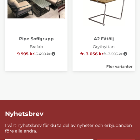
Pipe Soffgrupp
A2 Fåtölj
Brafab
Grythyttan
9 995 kr
15 490 kr
Ordinarie pris:
fr. 3 056 kr
fr. 3 595 kr
Ordinarie pris:
Fler varianter
Nyhetsbrev
I vårt nyhetsbrev får du ta del av nyheter och erbjudanden
före alla andra.