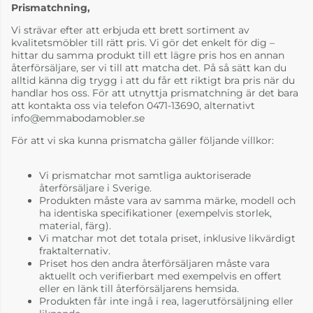
Prismatchning,
Vi strävar efter att erbjuda ett brett sortiment av
kvalitetsmöbler till rätt pris. Vi gör det enkelt för dig –
hittar du samma produkt till ett lägre pris hos en annan
återförsäljare, ser vi till att matcha det. På så sätt kan du
alltid känna dig trygg i att du får ett riktigt bra pris när du
handlar hos oss. För att utnyttja prismatchning är det bara
att kontakta oss via telefon 0471-13690, alternativt
info@emmabodamobler.se
För att vi ska kunna prismatcha gäller följande villkor:
Vi prismatchar mot samtliga auktoriserade
återförsäljare i Sverige.
Produkten måste vara av samma märke, modell och
ha identiska specifikationer (exempelvis storlek,
material, färg).
Vi matchar mot det totala priset, inklusive likvärdigt
fraktalternativ.
Priset hos den andra återförsäljaren måste vara
aktuellt och verifierbart med exempelvis en offert
eller en länk till återförsäljarens hemsida.
Produkten får inte ingå i rea, lagerutförsäljning eller