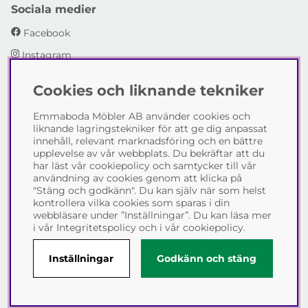
Sociala medier
Facebook
Instagram
Cookies och liknande tekniker
Emmaboda Möbler AB
Emmaboda Möbler AB använder cookies och
I fyra generationer har vi hjälpt människor att möblera
liknande lagringstekniker för att ge dig anpassat
sina hem och uppfylla sina inredningsdrömmar med
innehåll, relevant marknadsföring och en bättre
möbeldesign av högsta kvalitet. Vi vill hjälpa just dig att
upplevelse av vår webbplats. Du bekräftar att du
skapa ditt drömhem - kontakta gärna oss och berätta
har läst vår cookiepolicy och samtycker till vår
hur vi kan hjälpa dig.
användning av cookies genom att klicka på
"Stäng och godkänn". Du kan själv när som helst
Telefon:
0471-13690
kontrollera vilka cookies som sparas i din
E-post:
info@emmabodamobler.se
webbläsare under ”Inställningar”. Du kan läsa mer
i vår
Integritetspolicy
och i vår
cookiepolicy
.
Inställningar
Godkänn och stäng