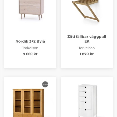
Zitti fällbar väggpall
Nordik 3+2 Byrå
EK
Torkelson
Torkelson
9 660 kr
1 870 kr