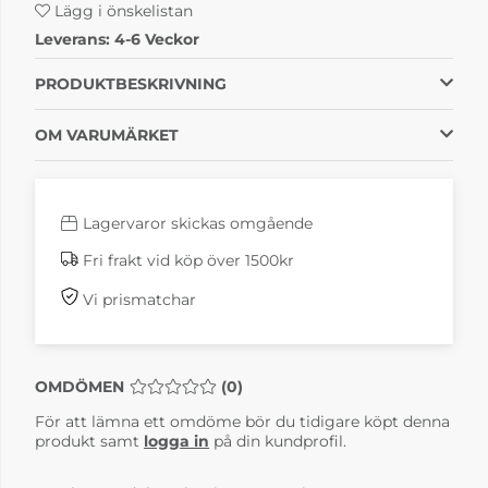
Lägg i önskelistan
Leverans:
4-6 Veckor
PRODUKTBESKRIVNING
OM VARUMÄRKET
Lagervaror skickas omgående
Fri frakt vid köp över 1500kr
Vi prismatchar
OMDÖMEN
MEDELBETYG 0 AV 5 ANTAL BETYG 0
(
0
)
För att lämna ett omdöme bör du tidigare köpt denna
produkt samt
logga in
på din kundprofil.