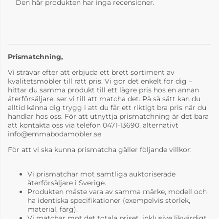
Den här produkten har inga recensioner.
Prismatchning,
Vi strävar efter att erbjuda ett brett sortiment av
kvalitetsmöbler till rätt pris. Vi gör det enkelt för dig –
hittar du samma produkt till ett lägre pris hos en annan
återförsäljare, ser vi till att matcha det. På så sätt kan du
alltid känna dig trygg i att du får ett riktigt bra pris när du
handlar hos oss. För att utnyttja prismatchning är det bara
att kontakta oss via telefon 0471-13690, alternativt
info@emmabodamobler.se
För att vi ska kunna prismatcha gäller följande villkor:
Vi prismatchar mot samtliga auktoriserade
återförsäljare i Sverige.
Produkten måste vara av samma märke, modell och
ha identiska specifikationer (exempelvis storlek,
material, färg).
Vi matchar mot det totala priset, inklusive likvärdigt