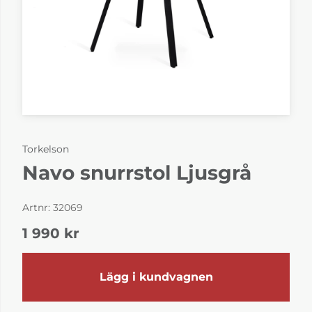
Torkelson
Navo snurrstol Ljusgrå
Artnr:
32069
1 990
kr
Lägg i kundvagnen