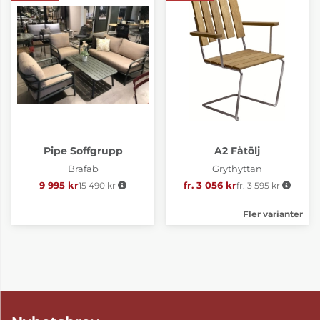
Pipe Soffgrupp
A2 Fåtölj
Brafab
Grythyttan
9 995 kr
15 490 kr
Ordinarie pris:
fr. 3 056 kr
fr. 3 595 kr
Ordinarie pris:
Fler varianter