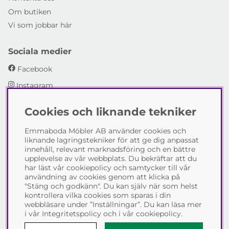
Om butiken
Vi som jobbar här
Sociala medier
Facebook
Instagram
Cookies och liknande tekniker
Emmaboda Möbler AB
Emmaboda Möbler AB använder cookies och
I fyra generationer har vi hjälpt människor att möblera
liknande lagringstekniker för att ge dig anpassat
sina hem och uppfylla sina inredningsdrömmar med
innehåll, relevant marknadsföring och en bättre
möbeldesign av högsta kvalitet. Vi vill hjälpa just dig att
upplevelse av vår webbplats. Du bekräftar att du
skapa ditt drömhem - kontakta gärna oss och berätta
har läst vår cookiepolicy och samtycker till vår
hur vi kan hjälpa dig.
användning av cookies genom att klicka på
"Stäng och godkänn". Du kan själv när som helst
Telefon:
0471-13690
kontrollera vilka cookies som sparas i din
E-post:
info@emmabodamobler.se
webbläsare under ”Inställningar”. Du kan läsa mer
i vår
Integritetspolicy
och i vår
cookiepolicy
.