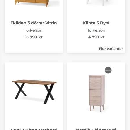
Ekliden 3 dörrar Vitrin
Klinte 5 Byrå
Torkelson
Torkelson
15 990 kr
4 790 kr
Fler varianter
Narvik x-ben Matbord
Nordik 5 lådor Byrå