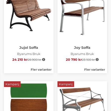
Jujol Soffa
Joy Soffa
Byarums Bruk
Byarums Bruk
24 210 kr
26 900 kr
Ordinarie pris:
20 790 kr
23 100 kr
Ordinarie pris:
Fler varianter
Fler varianter
Kampanj
Kampanj