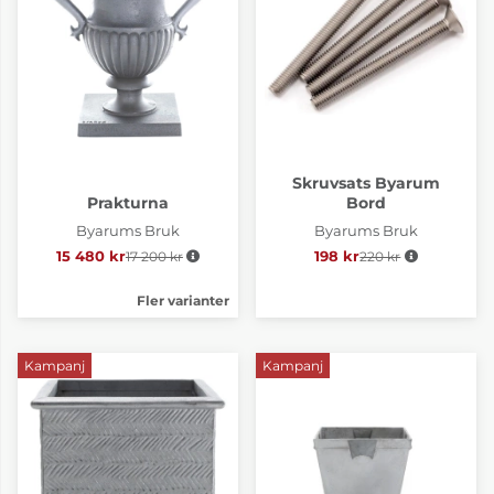
Skruvsats Byarum
Prakturna
Bord
Byarums Bruk
Byarums Bruk
15 480 kr
17 200 kr
Ordinarie pris:
198 kr
220 kr
Ordinarie pris:
Fler varianter
Kampanj
Kampanj