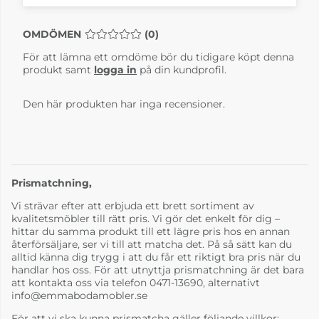
OMDÖMEN
MEDELBETYG 0 AV 5 ANTAL BETYG 0
(
0
)
För att lämna ett omdöme bör du tidigare köpt denna
produkt samt
logga in
på din kundprofil.
Den här produkten har inga recensioner.
Prismatchning,
Vi strävar efter att erbjuda ett brett sortiment av
kvalitetsmöbler till rätt pris. Vi gör det enkelt för dig –
hittar du samma produkt till ett lägre pris hos en annan
återförsäljare, ser vi till att matcha det. På så sätt kan du
alltid känna dig trygg i att du får ett riktigt bra pris när du
handlar hos oss. För att utnyttja prismatchning är det bara
att kontakta oss via telefon 0471-13690, alternativt
info@emmabodamobler.se
För att vi ska kunna prismatcha gäller följande villkor: