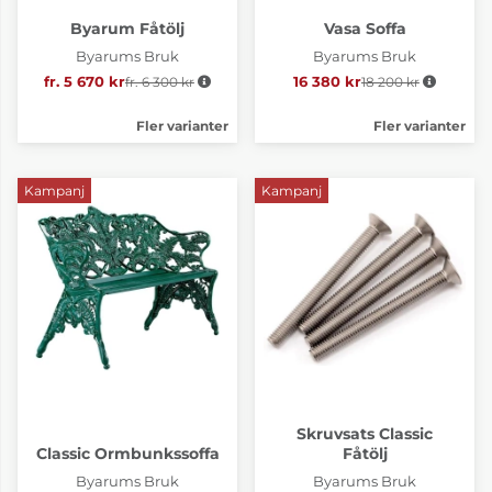
Byarum Fåtölj
Vasa Soffa
Byarums Bruk
Byarums Bruk
fr. 5 670 kr
fr. 6 300 kr
Ordinarie pris:
16 380 kr
18 200 kr
Ordinarie pris:
Fler varianter
Fler varianter
Kampanj
Kampanj
Skruvsats Classic
Classic Ormbunkssoffa
Fåtölj
Byarums Bruk
Byarums Bruk