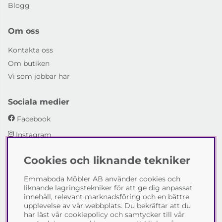
Blogg
Om oss
Kontakta oss
Om butiken
Vi som jobbar här
Sociala medier
Facebook
Instagram
Cookies och liknande tekniker
Emmaboda Möbler AB
Emmaboda Möbler AB använder cookies och
I fyra generationer har vi hjälpt människor att möblera
liknande lagringstekniker för att ge dig anpassat
sina hem och uppfylla sina inredningsdrömmar med
innehåll, relevant marknadsföring och en bättre
möbeldesign av högsta kvalitet. Vi vill hjälpa just dig att
upplevelse av vår webbplats. Du bekräftar att du
skapa ditt drömhem - kontakta gärna oss och berätta
har läst vår cookiepolicy och samtycker till vår
hur vi kan hjälpa dig.