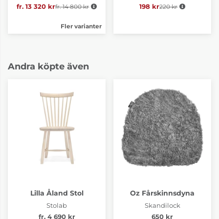
fr. 13 320 kr
fr. 14 800 kr
Ordinarie pris:
198 kr
220 kr
Ordinarie pris:
Fler varianter
Andra köpte även
Lilla Åland Stol
Oz Fårskinnsdyna
Stolab
Skandilock
fr. 4 690 kr
650 kr