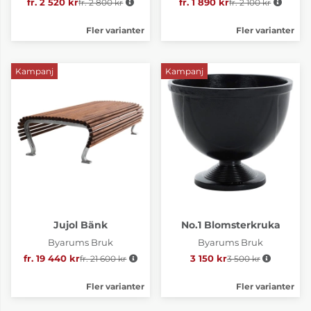
fr. 2 520 kr
fr. 2 800 kr
Ordinarie pris:
fr. 1 890 kr
fr. 2 100 kr
Ordinarie pris:
Fler varianter
Fler varianter
Kampanj
Kampanj
Jujol Bänk
No.1 Blomsterkruka
Byarums Bruk
Byarums Bruk
fr. 19 440 kr
fr. 21 600 kr
Ordinarie pris:
3 150 kr
3 500 kr
Ordinarie pris:
Fler varianter
Fler varianter