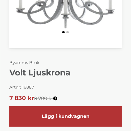
Byarums Bruk
Volt Ljuskrona
Artnr:
16887
7 830
kr
8 700 kr
Lägg i kundvagnen