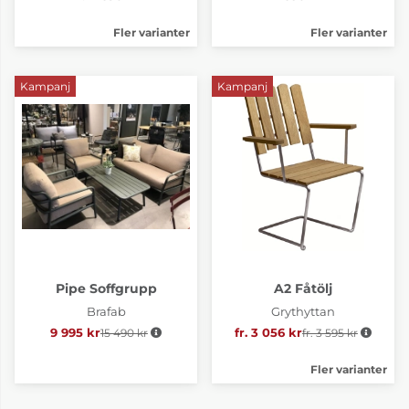
Fler varianter
Fler varianter
Kampanj
Kampanj
Pipe Soffgrupp
A2 Fåtölj
Brafab
Grythyttan
9 995 kr
15 490 kr
Ordinarie pris:
fr. 3 056 kr
fr. 3 595 kr
Ordinarie pris:
Fler varianter