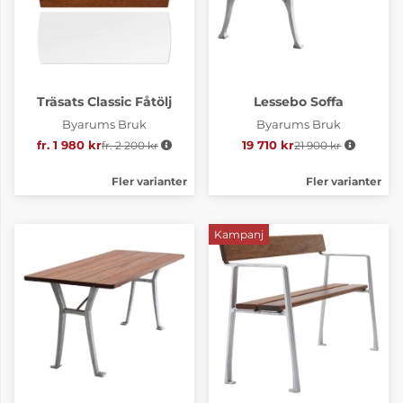
Träsats Classic Fåtölj
Lessebo Soffa
Byarums Bruk
Byarums Bruk
fr. 1 980 kr
fr. 2 200 kr
Ordinarie pris:
19 710 kr
21 900 kr
Ordinarie pris:
Fler varianter
Fler varianter
Kampanj