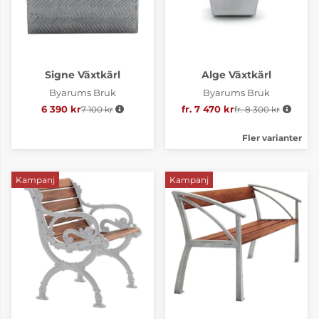
Signe Växtkärl
Alge Växtkärl
Byarums Bruk
Byarums Bruk
6 390 kr
7 100 kr
Ordinarie pris:
fr. 7 470 kr
fr. 8 300 kr
Ordinarie pris:
Fler varianter
Kampanj
Kampanj