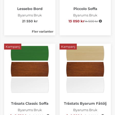
Lessebo Bord
Piccolo Soffa
Byarums Bruk
Byarums Bruk
21 550 kr
13 050 kr
14 500 kr
Ordinarie pris:
Fler varianter
Kampanj
Kampanj
Träsats Classic Soffa
Trästats Byarum Fåtölj
Byarums Bruk
Byarums Bruk