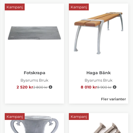
Kampanj
Kampanj
Fotskrapa
Haga Bänk
Byarums Bruk
Byarums Bruk
2 520 kr
2 800 kr
Ordinarie pris:
8 010 kr
8 900 kr
Ordinarie pris:
Fler varianter
Kampanj
Kampanj